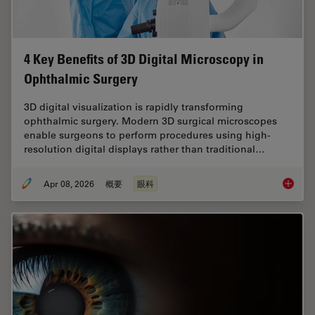
4 Key Benefits of 3D Digital Microscopy in
Ophthalmic Surgery
3D digital visualization is rapidly transforming
ophthalmic surgery. Modern 3D surgical microscopes
enable surgeons to perform procedures using high-
resolution digital displays rather than traditional…
Apr 08, 2026
概要
眼科
4 Key B