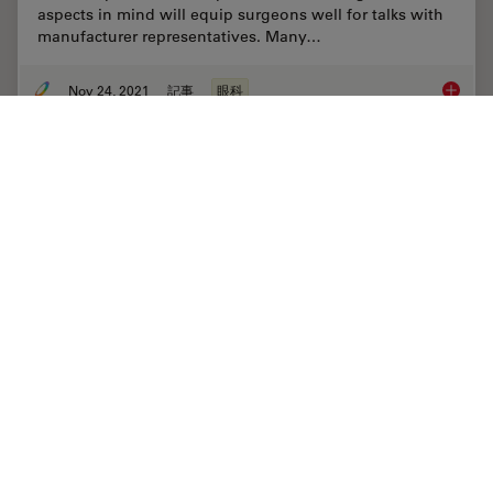
aspects in mind will equip surgeons well for talks with
manufacturer representatives. Many…
Nov 24, 2021
記事
眼科
How to 
Overcoming Ophthalmologic Surgery