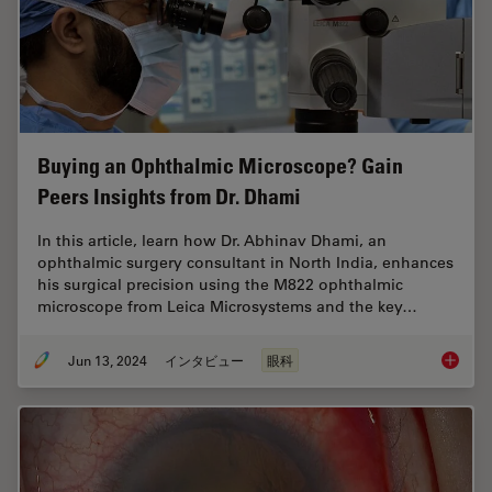
Buying an Ophthalmic Microscope? Gain
Peers Insights from Dr. Dhami
In this article, learn how Dr. Abhinav Dhami, an
ophthalmic surgery consultant in North India, enhances
his surgical precision using the M822 ophthalmic
microscope from Leica Microsystems and the key…
Jun 13, 2024
インタビュー
眼科
Buying 