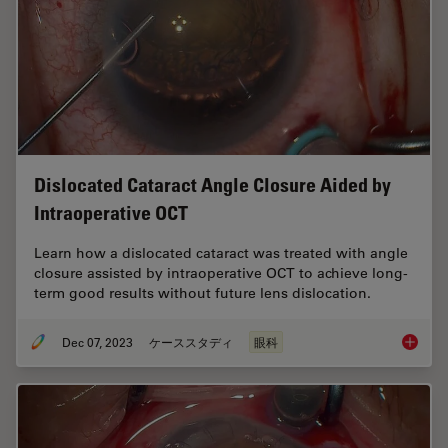
Dislocated Cataract Angle Closure Aided by
Intraoperative OCT
Learn how a dislocated cataract was treated with angle
closure assisted by intraoperative OCT to achieve long-
term good results without future lens dislocation.
Dec 07, 2023
ケーススタディ
眼科
Disloca