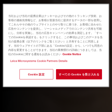
当社および当社の提携企業はクッキーおよびその他のトラッキング技術、お
客様の連絡先情報など、お客様が直接当社に提供するデータの一部を使用し
てこれらやその他のウェブサイトとのやり取りに基づき、お客様に合わせた
広告やコンテンツを提供し、ソーシャルメディアでのコンテンツ共有を可能
にし、分析を実施し、当社の広告キャンペーンの効果を測定します。「すべ
てのCookieを承認する」をクリックすると、この事項およびこのデータを当
社の提携企業（以下のリンクをご覧ください）と共有することに同意しま
す。当社ウェブサイトの下部にある「Cookieの設定」から、いつでも同意の
内容を変更することができます。当社の業務慣行の詳細につきましては、当
社のCookieに関する通知をお読みください
Cookie Notice
Leica Microsystems Cookie Partners Details
Cookie 設定
すべての Cookie を受け入れる