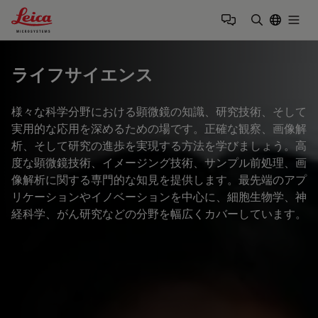
Leica Microsystems Logo
Togg
検索用語を
ライフサイエンス
様々な科学分野における顕微鏡の知識、研究技術、そして
実用的な応用を深めるための場です。正確な観察、画像解
析、そして研究の進歩を実現する方法を学びましょう。高
度な顕微鏡技術、イメージング技術、サンプル前処理、画
像解析に関する専門的な知見を提供します。最先端のアプ
リケーションやイノベーションを中心に、細胞生物学、神
経科学、がん研究などの分野を幅広くカバーしています。