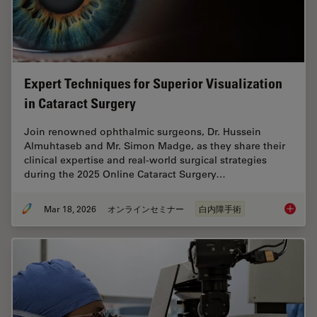
Expert Techniques for Superior Visualization
in Cataract Surgery
Join renowned ophthalmic surgeons, Dr. Hussein
Almuhtaseb and Mr. Simon Madge, as they share their
clinical expertise and real-world surgical strategies
during the 2025 Online Cataract Surgery…
Mar 18, 2026
オンラインセミナー
白内障手術
Expert T