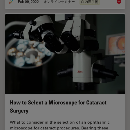
Feb 09, 2022
オンラインセミナー
白内障手術
Dr. Taw
How to Select a Microscope for Cataract
Surgery
What to consider in the selection of an ophthalmic
microscope for cataract procedures. Bearing these