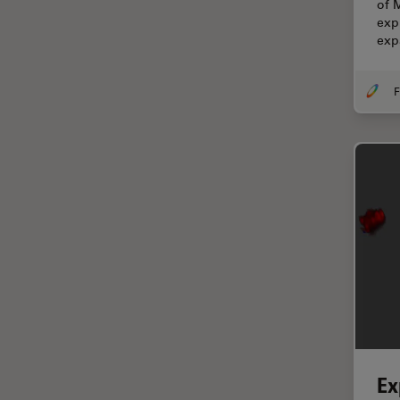
of 
TIRF
exp
exp
Upright Microscopy
アプリケーションノート
イオンビームミリング
インダストリー
インペリアル・カレッジ・ロン
ドンイメージングハブ
ウイルス学
ウルトラミクロトーム
エルゴノミクス
エレクトロニクスおよび半導体
産業
エレクトロニクスのための断面
解析
Ex