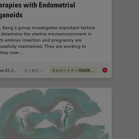
erapies with Endometrial
ganoids
. Kang's group investigates important factors
t determine the uterine microenvironment in
ch embryo insertion and pregnancy are
essfully maintained. They are working to
elop new…
Sep 03, 2024
インタビュー
オルガノイド＋3D細胞培養
Worlds: Spatial Interactions in 3D Food Matrices
Advancing Uterine R