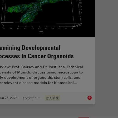
amining Developmental
ocesses In Cancer Organoids
erview: Prof. Bausch and Dr. Pastucha, Technical
versity of Munich, discuss using microscopy to
dy development of organoids, stem cells, and
er relevant disease models for biomedical…
un 26, 2023
インタビュー
がん研究
Examining Developm