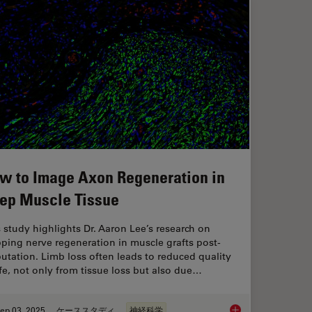
w to Image Axon Regeneration in
ep Muscle Tissue
 study highlights Dr. Aaron Lee’s research on
ping nerve regeneration in muscle grafts post-
tation. Limb loss often leads to reduced quality
ife, not only from tissue loss but also due…
ep 03, 2025
ケーススタディ
神経科学
anoid Imaging Approach for Early Drug Discovery?
How to Image Axon R