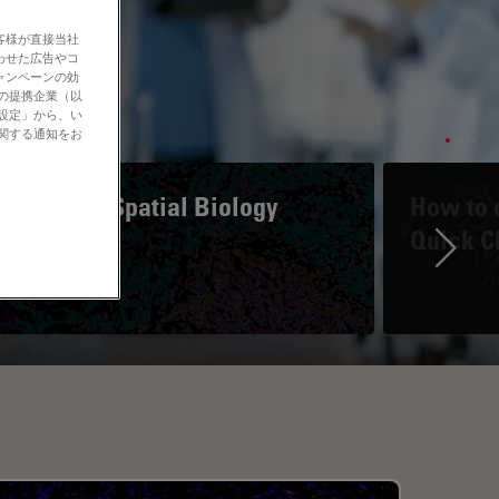
客様が直接当社
わせた広告やコ
ャンペーンの効
社の提携企業（以
の設定」から、い
に関する通知をお
A Guide to Spatial Biology
How to d
Quick C
Ne