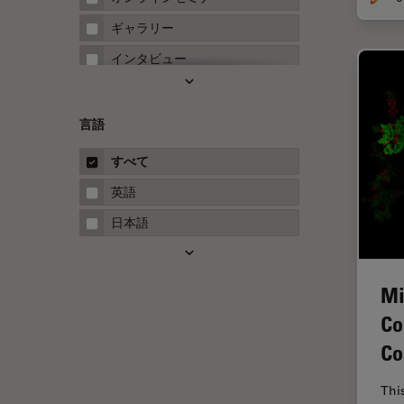
FRET
ギャラリー
Fテクニック
インタビュー
HyD
ホワイトぺーパー
Inverted Microscopy
ケーススタディ
言語
Neuro-Oncology
概要
すべて
Neurovascular Surgery
ガイド
英語
Red Reflex
日本語
SEM
Service
Mi
STED
Co
STELLARISの機能
Co
TEM
Thi
Thunderイメージング