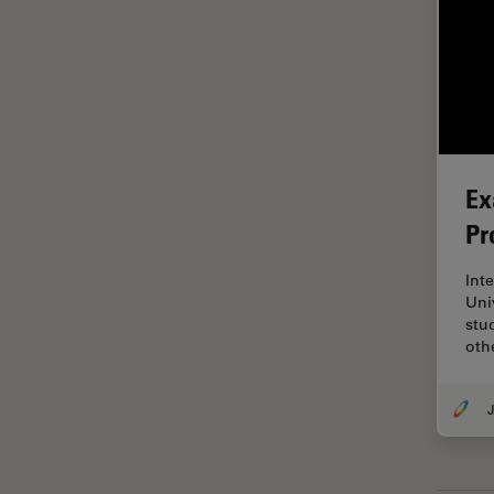
ラベルフリー
レーザーマイクロダイセクショ
ン（LMD）
レーザー誘起ブレークダウン分
光法(LIBS)
ワイドフィールド顕微鏡
Ex
人工知能
Pr
位相差顕微鏡
Int
偏光
Uni
stu
光コヒーレンス トモグラフィ
oth
（OCT）
光学系
J
光学顕微鏡
免疫蛍光