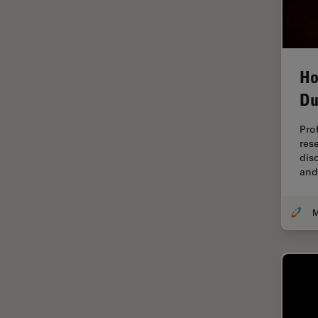
デジタルマイクロスコープ
バイオファーマ
バッテリー製造
Ho
プリント基板（PCB）
Du
ボストン・イノベーション・ハ
ブ
Pro
マイクロエレクトロニクス
res
dis
マイクロサージェリー
and
マイクロハブ・イメージング
メディカル
モデル生物
ライトシート顕微鏡
ライフサイエンス
ライブセルイメージング