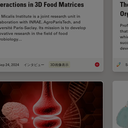
teractions in 3D Food Matrices
Th
Or
Micalis Institute is a joint research unit in
laboration with INRAE, AgroParisTech, and
Prof
versité Paris-Saclay. Its mission is to develop
tha
ovative research in the field of food
whi
robiology…
succ
dev
Sep 24, 2024
インタビュー
3D画像表示
Exploring Microbial 