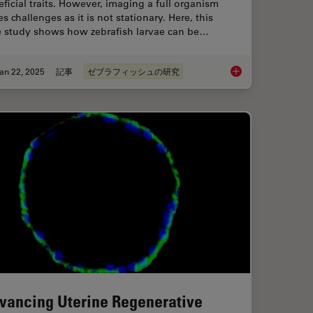
ficial traits. However, imaging a full organism
s challenges as it is not stationary. Here, this
e study shows how zebrafish larvae can be…
an 22, 2025
記事
ゼブラフィッシュの研究
r for Collaborative Research at Imperial College London
Overcoming Challeng
vancing Uterine Regenerative