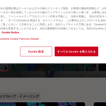
当社の提携企業はクッキーおよびその他のトラッキング技術、お客様の連絡先情報など、お
データの一部を使用してこれらやその他のウェブサイトとのやり取りに基づき、お客様に合
提供し、ソーシャルメディアでのコンテンツ共有を可能にし、分析を実施し、当社の広告キ
す。「すべてのCookieを承認する」をクリックすると、この事項およびこのデータを当
ご覧ください）と共有することに同意します。当社ウェブサイトの下部にある「Cookie
内容を変更することができます。当社の業務慣行の詳細につきましては、当社のCookie
い
Cookie Notice
systems Cookie Partners Details
A Guide to Fluorescence
Lifetime Imaging Microscopy
Cookie 設定
すべての Cookie を受け入れる
(FLIM)
イクロハブ・イメージング