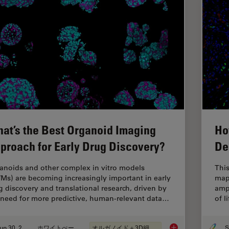
at’s the Best Organoid Imaging
Ho
proach for Early Drug Discovery?
De
anoids and other complex in vitro models
This
VMs) are becoming increasingly important in early
map
g discovery and translational research, driven by
ampu
 need for more predictive, human-relevant data…
of l
Jun 30, 2026
ホワイトぺーパー
オルガノイド＋3D細胞培養
S
What’s the Best Org