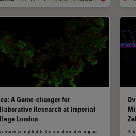
ca: A Game-changer for
Ov
llaborative Research at Imperial
Mi
llege London
Ze
s interview highlights the transformative impact
Zeb