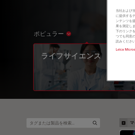
当社および
に提供する
ンテンツを
果を測定しま
下のリンクを
ポピュラー
Show subnavigation
つでも同意の
読みくださ
Leica Micro
ライフサイエンス
マ