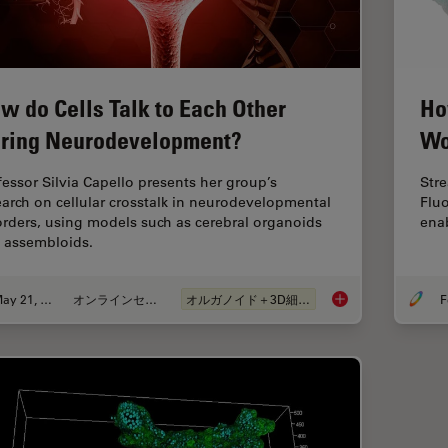
w do Cells Talk to Each Other
Ho
ring Neurodevelopment?
Wo
fessor Silvia Capello presents her group’s
Str
earch on cellular crosstalk in neurodevelopmental
Flu
orders, using models such as cerebral organoids
enab
 assembloids.
May 21, 2024
オンラインセミナー
オルガノイド＋3D細胞培養
F
How do Cells Talk t