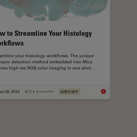
w to Streamline Your Histology
rkflows
eamline your histology workflows. The unique
osync detection method embedded into Mica
les high-res RGB color imaging in one shot.
eb 28, 2024
ホワイトぺーパー
細胞生物学
o Each Other During Neurodevelopment?
How to Streamline Y