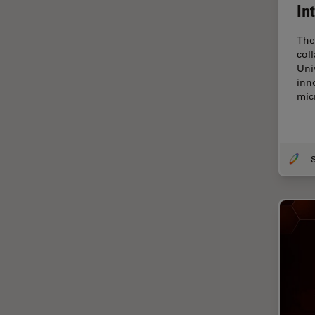
オックスフォード・センター・
In
オブ・エクセレンス
The 
オルガノイド＋3D細胞培養
col
カメラ
Uni
inn
がん研究
mic
クライオSEM
クライオ電子顕微鏡
クリーニング
コーティング
コヒーレントラマン散乱(CRS)
サンフランシスコ・イノベーシ
ョン・ハブ
サンプル調製
ゼブラフィッシュの研究