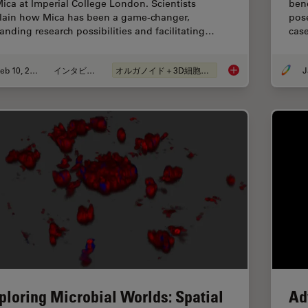
Mica at Imperial College London. Scientists
bene
lain how Mica has been a game-changer,
pose
anding research possibilities and facilitating…
cas
Feb 10, 2025
インタビュー
オルガノイド＋3D細胞培養
J
Mica: A Game-change
ploring Microbial Worlds: Spatial
Ad