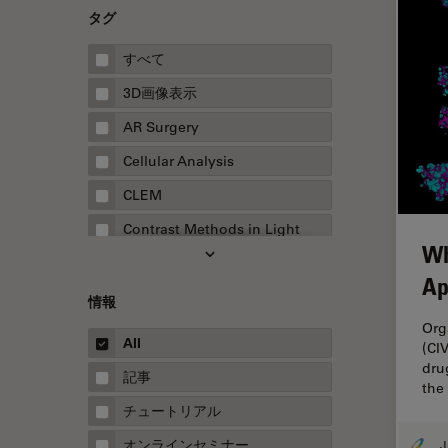
タグ
すべて
3D画像表示
AR Surgery
Cellular Analysis
CLEM
Contrast Methods in Light
Wh
Microscopy
Ap
Drosophila Research
情報
EMBLイメージングセンター
Org
All
(CI
FLIM（蛍光寿命イメージング顕
dru
微鏡法）
記事
the
FluoSync
チュートリアル
FRAP
オンラインセミナー