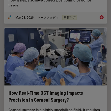
how it helps achieve correct positioning of donor
tissue.
Mar 03, 2026
ケーススタディ
角膜手術
Ophthal
How Real-Time OCT Imaging Impacts
Precision in Corneal Surgery?
Corneal surgery is a highly specialized field. It requires