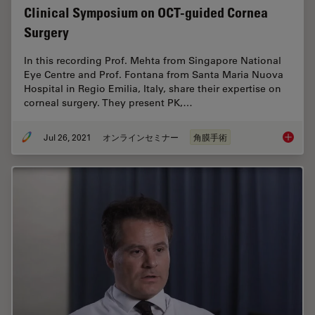
Clinical Symposium on OCT-guided Cornea
Surgery
In this recording Prof. Mehta from Singapore National
Eye Centre and Prof. Fontana from Santa Maria Nuova
Hospital in Regio Emilia, Italy, share their expertise on
corneal surgery. They present PK,…
Jul 26, 2021
オンラインセミナー
角膜手術
Clinica