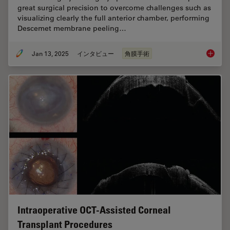
great surgical precision to overcome challenges such as
visualizing clearly the full anterior chamber, performing
Descemet membrane peeling…
Jan 13, 2025
インタビュー
角膜手術
How Rea
Intraoperative OCT-Assisted Corneal
Transplant Procedures