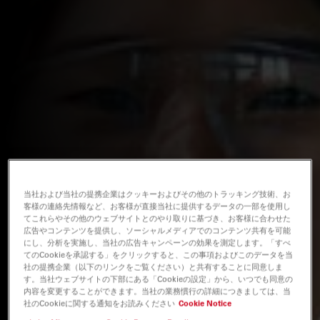
当社および当社の提携企業はクッキーおよびその他のトラッキング技術、お
客様の連絡先情報など、お客様が直接当社に提供するデータの一部を使用し
てこれらやその他のウェブサイトとのやり取りに基づき、お客様に合わせた
広告やコンテンツを提供し、ソーシャルメディアでのコンテンツ共有を可能
にし、分析を実施し、当社の広告キャンペーンの効果を測定します。「すべ
てのCookieを承認する」をクリックすると、この事項およびこのデータを当
社の提携企業（以下のリンクをご覧ください）と共有することに同意しま
す。当社ウェブサイトの下部にある「Cookieの設定」から、いつでも同意の
内容を変更することができます。当社の業務慣行の詳細につきましては、当
社のCookieに関する通知をお読みください
Cookie Notice