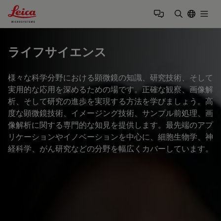
Leica Microsystems Logo
Togg
検索用語を
ライフサイエンス
様々な科学分野における顕微鏡の知識、研究技術、そして
実用的な応用を深めるための場です。正確な観察、画像解
析、そして研究の進歩を実現する方法を学びましょう。高
度な顕微鏡技術、イメージング技術、サンプル前処理、画
像解析に関する専門的な知見を提供します。最先端のアプ
リケーションやイノベーションを中心に、細胞生物学、神
経科学、がん研究などの分野を幅広くカバーしています。