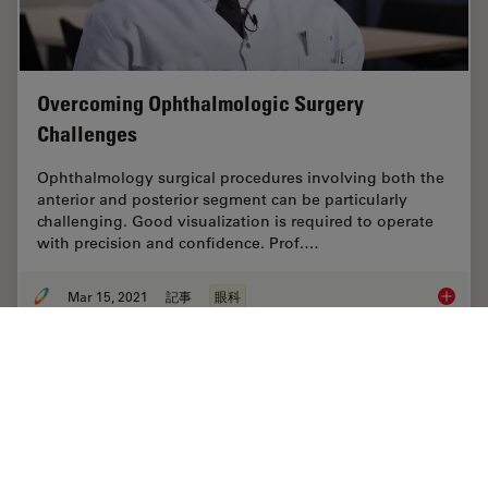
Overcoming Ophthalmologic Surgery
Challenges
Ophthalmology surgical procedures involving both the
anterior and posterior segment can be particularly
challenging. Good visualization is required to operate
with precision and confidence. Prof.…
Mar 15, 2021
記事
眼科
Overcom