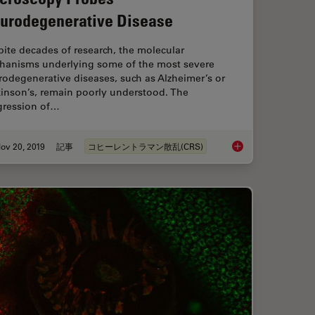
urodegenerative Disease
ite decades of research, the molecular
hanisms underlying some of the most severe
odegenerative diseases, such as Alzheimer’s or
kinson’s, remain poorly understood. The
gression of…
ov 20, 2019
記事
コヒーレントラマン散乱(CRS)
Characterization with SRS Microscopy
Stimulated Raman Sc