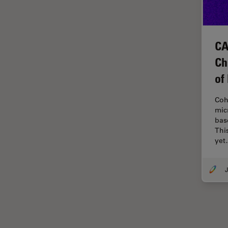
オックスフォード・センター・
オブ・エクセレンス
オルガノイド＋3D細胞培養
CA
カメラ
Ch
がん研究
of
クライオSEM
クライオ電子顕微鏡
Coh
mic
クリーニング
bas
Thi
コーティング
ye
コヒーレントラマン散乱(CRS)
サンフランシスコ・イノベーシ
J
ョン・ハブ
サンプル調製
ゼブラフィッシュの研究