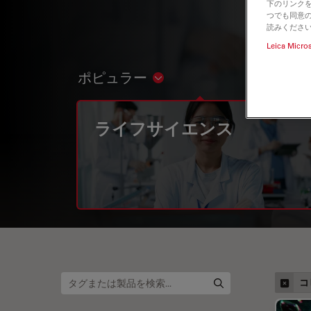
下のリンクを
つでも同意の
読みくださ
Leica Micro
ポピュラー
Show subnavigation
ライフサイエンス
コ