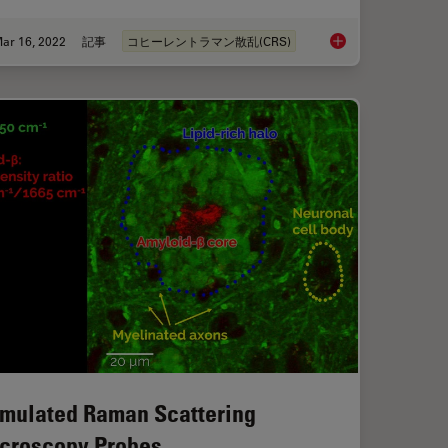
ar 16, 2022
記事
コヒーレントラマン散乱(CRS)
les for Stimulated Raman Scattering (SRS) imaging
The Potential of Coh
imulated Raman Scattering
croscopy Probes