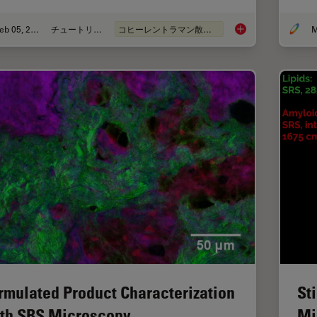
Feb 05, 2024
チュートリアル
コヒーレントラマン散乱(CRS)
M
How to Prepare Samp
rmulated Product Characterization
St
th SRS Microscopy
Mi