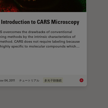
 Introduction to CARS Microscopy
S overcomes the drawbacks of conventional
ning methods by the intrinsic characteristics of
 method. CARS does not require labeling because
is highly specific to molecular compounds which…
ov 04, 2011
チュートリアル
多光子顕微鏡
aging Characteristic Vibrational Contrast of Molecules
An Introduction to 