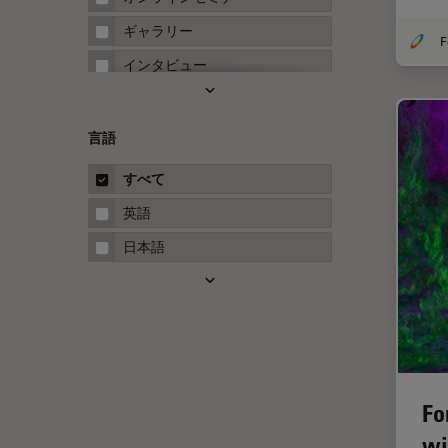
FRET
ギャラリー
Fテクニック
インタビュー
HyD
ホワイトぺーパー
Inverted Microscopy
ケーススタディ
言語
Neuro-Oncology
概要
すべて
Neurovascular Surgery
ガイド
英語
Red Reflex
日本語
SEM
Service
STED
STELLARISの機能
TEM
Fo
Thunderイメージング
wi