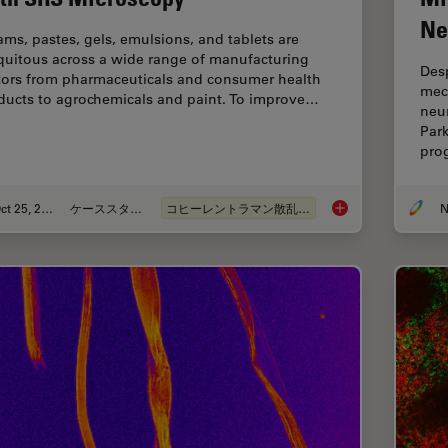
Ne
ams, pastes, gels, emulsions, and tablets are
quitous across a wide range of manufacturing
Desp
tors from pharmaceuticals and consumer health
mec
ducts to agrochemicals and paint. To improve…
neur
Par
pro
Oct 25, 2021
ケーススタディ
コヒーレントラマン散乱(CRS)
N
Formulated Product 