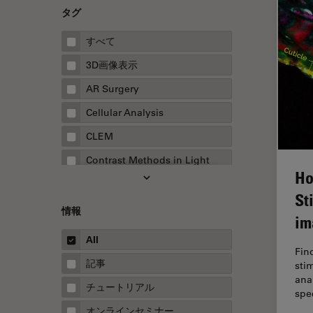
タグ
すべて
3D画像表示
AR Surgery
Cellular Analysis
CLEM
Contrast Methods in Light
Ho
Microscopy
St
Drosophila Research
情報
im
EMBLイメージングセンター
All
FLIM（蛍光寿命イメージング顕
Fin
微鏡法）
記事
sti
ana
FluoSync
チュートリアル
spe
FRAP
オンラインセミナー