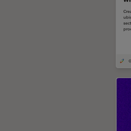
TIRF
Cre
Upright Microscopy
ubi
sec
アプリケーションノート
pro
イオンビームミリング
インダストリー
インペリアル・カレッジ・ロン
ドンイメージングハブ
ウイルス学
ウルトラミクロトーム
エルゴノミクス
エレクトロニクスおよび半導体
産業
エレクトロニクスのための断面
解析