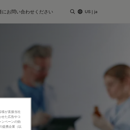
軽にお問い合わせください
US
|
ja
検索用語を入力
客様が直接当社
わせた広告やコ
ャンペーンの効
社の提携企業（以