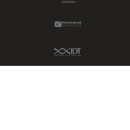
ラベルフリー
レーザーマイクロダイセクショ
Molecular Devices Link
ン（LMD）
レーザー誘起ブレークダウン分
光法(LIBS)
ワイドフィールド顕微鏡
IDT Link
人工知能
位相差顕微鏡
偏光
光コヒーレンス トモグラフィ
（OCT）
光学系
光学顕微鏡
免疫蛍光