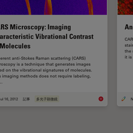
RS Microscopy: Imaging
An
aracteristic Vibrational Contrast
CAR
 Molecules
stai
the
it 
erent anti-Stokes Raman scattering (CARS)
roscopy is a technique that generates images
ed on the vibrational signatures of molecules.
s imaging methods does not require labeling,
t…
ul 16, 2012
記事
多光子顕微鏡
N
CARS Microscopy: Im