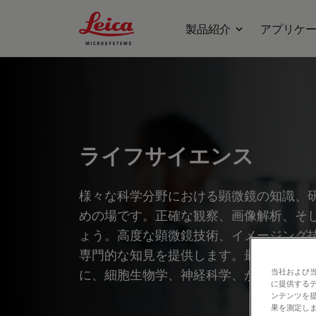
Leica Microsystems Logo
製品紹介
アプリケ
ライフサイエンス
様々な科学分野における顕微鏡の知識、
めの場です。正確な観察、画像解析、そ
ょう。高度な顕微鏡技術、イメージング
専門的な知見を提供します。最先端のア
に、細胞生物学、神経科学、がん研究な
当社および
に提供する
ンテンツを
果を測定しま