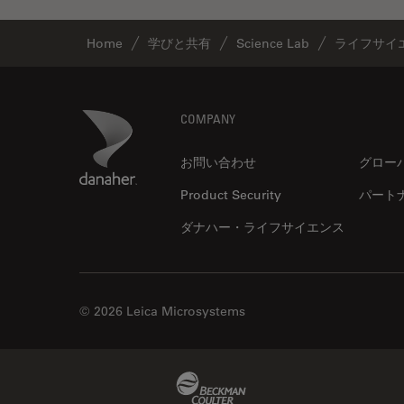
デジタルマイクロスコープ
バイオファーマ
Home
学びと共有
Science Lab
ライフサイ
バッテリー製造
プリント基板（PCB）
Footer
Danaher Logo
COMPANY
ボストン・イノベーション・ハ
ブ
お問い合わせ
グロー
マイクロエレクトロニクス
Product Security
パート
マイクロサージェリー
ダナハー・ライフサイエンス
マイクロハブ・イメージング
メディカル
モデル生物
© 2026 Leica Microsystems
ライトシート顕微鏡
ライフサイエンス
Beckman Coulter Link
ライブセルイメージング