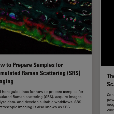
w to Prepare Samples for
imulated Raman Scattering (SRS)
Th
aging
Sc
d here guidelines for how to prepare samples for
Coh
mulated Raman scattering (SRS), acquire images,
powe
lyze data, and develop suitable workflows. SRS
imag
ctroscopic imaging is also known as SRS…
vibr