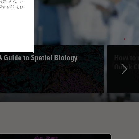
の設定」から、い
に関する通知をお
A Guide to Spatial Biology
How to d
Quick C
Ne