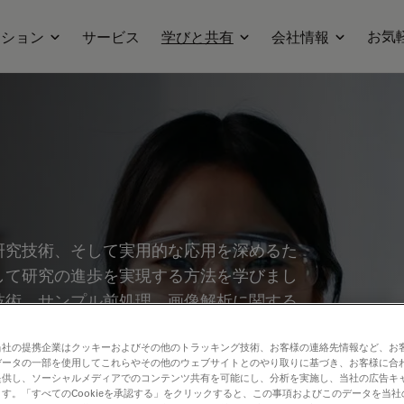
お気
ーション
サービス
学びと共有
会社情報
研究技術、そして実用的な応用を深めるた
して研究の進歩を実現する方法を学びまし
技術、サンプル前処理、画像解析に関する
プリケーションやイノベーションを中心
どの分野を幅広くカバーしています。
当社の提携企業はクッキーおよびその他のトラッキング技術、お客様の連絡先情報など、お
データの一部を使用してこれらやその他のウェブサイトとのやり取りに基づき、お客様に合
提供し、ソーシャルメディアでのコンテンツ共有を可能にし、分析を実施し、当社の広告キ
す。「すべてのCookieを承認する」をクリックすると、この事項およびこのデータを当