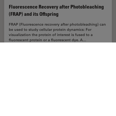
Fluorescence Recovery after Photobleaching
(FRAP) and its Offspring
FRAP (Fluorescence recovery after photobleaching) can
be used to study cellular protein dynamics: For
visualization the protein of interest is fused to a
fluorescent protein or a fluorescent dye. A…
Nov 23, 2011
チュートリアル
FRAP
Fluores
Home
学びと共有
Science Lab
ライフサイエンス
Danaher Logo
Footer