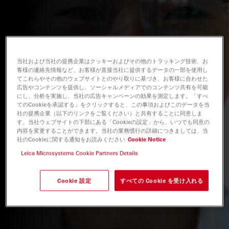
当社および当社の提携企業はクッキーおよびその他のトラッキング技術、お
客様の連絡先情報など、お客様が直接当社に提供するデータの一部を使用し
てこれらやその他のウェブサイトとのやり取りに基づき、お客様に合わせた
広告やコンテンツを提供し、ソーシャルメディアでのコンテンツ共有を可能
にし、分析を実施し、当社の広告キャンペーンの効果を測定します。「すべ
てのCookieを承認する」をクリックすると、この事項およびこのデータを当
社の提携企業（以下のリンクをご覧ください）と共有することに同意しま
す。当社ウェブサイトの下部にある「Cookieの設定」から、いつでも同意の
内容を変更することができます。当社の業務慣行の詳細につきましては、当
社のCookieに関する通知をお読みください
Cookie Notice
Leica Microsystems Cookie Partners Details
Cookie 設定
すべての Cookie を受け入れる