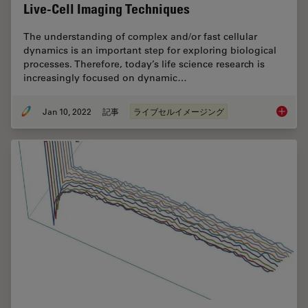
Live-Cell Imaging Techniques
The understanding of complex and/or fast cellular
dynamics is an important step for exploring biological
processes. Therefore, today’s life science research is
increasingly focused on dynamic…
Jan 10, 2022
記事
ライブセルイメージング
Live-Ce