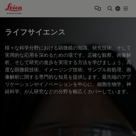
Leica Microsystems Logo
Togg
検索用語を
ライフサイエンス
様々な科学分野における顕微鏡の知識、研究技術、そして
実用的な応用を深めるための場です。正確な観察、画像解
析、そして研究の進歩を実現する方法を学びましょう。高
度な顕微鏡技術、イメージング技術、サンプル前処理、画
像解析に関する専門的な知見を提供します。最先端のアプ
リケーションやイノベーションを中心に、細胞生物学、神
経科学、がん研究などの分野を幅広くカバーしています。