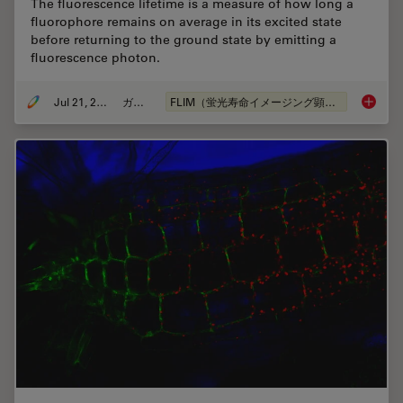
The fluorescence lifetime is a measure of how long a
fluorophore remains on average in its excited state
before returning to the ground state by emitting a
fluorescence photon.
Jul 21, 2022
ガイド
FLIM（蛍光寿命イメージング顕微鏡法）
A Guide