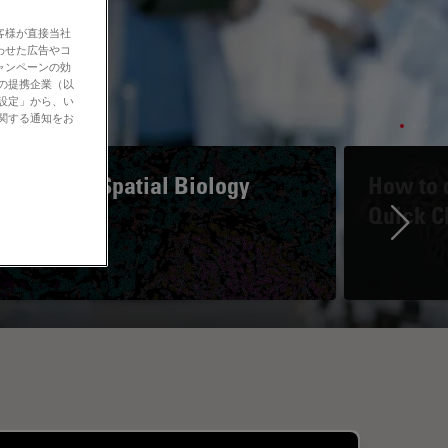
客様が直接当社
わせた広告やコ
ャンペーンの効
社の提携企業（以
の設定」から、い
に関する通知をお
A Guide to Spatial Biology
How to d
Quick C
Ne