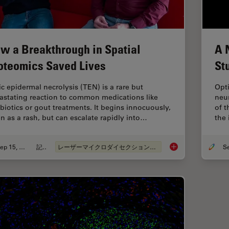
w a Breakthrough in Spatial
A 
oteomics Saved Lives
St
ic epidermal necrolysis (TEN) is a rare but
Opti
astating reaction to common medications like
neur
ibiotics or gout treatments. It begins innocuously,
of 
en as a rash, but can escalate rapidly into…
the 
Sep 15, 2025
記事
レーザーマイクロダイセクション（LMD）
How a Breakthrough 