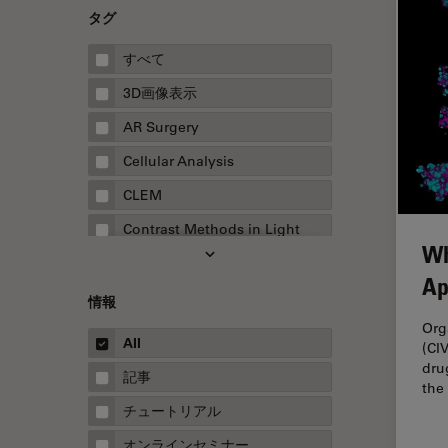
タグ
すべて
3D画像表示
AR Surgery
Cellular Analysis
CLEM
Contrast Methods in Light
Wh
Microscopy
Ap
Drosophila Research
情報
EMBLイメージングセンター
Org
All
(CI
FLIM（蛍光寿命イメージング顕
dru
微鏡法）
記事
the
FluoSync
チュートリアル
FRAP
オンラインセミナー