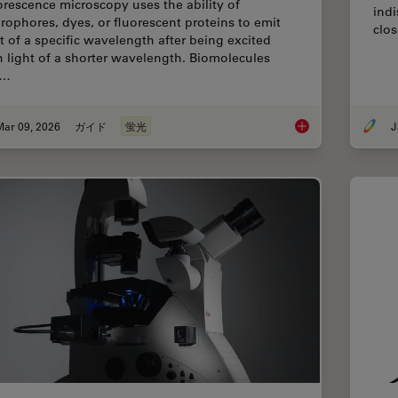
orescence microscopy uses the ability of
indi
orophores, dyes, or fluorescent proteins to emit
clos
ht of a specific wavelength after being excited
h light of a shorter wavelength. Biomolecules
n…
Mar 09, 2026
ガイド
蛍光
J
A Guide to Fluoresc