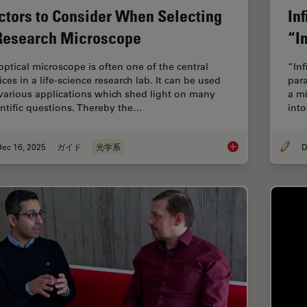
ctors to Consider When Selecting
In
Research Microscope
“In
optical microscope is often one of the central
“Inf
ces in a life-science research lab. It can be used
para
 various applications which shed light on many
a mi
entific questions. Thereby the…
into
Dec 16, 2025
ガイド
光学系
D
Factors to Consider