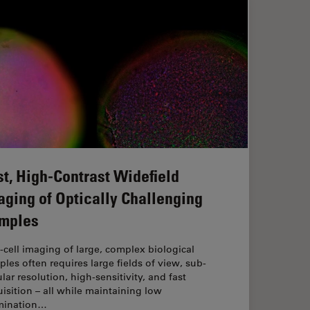
st, High-Contrast Widefield
aging of Optically Challenging
mples
‑cell imaging of large, complex biological
les often requires large fields of view, sub-
ular resolution, high-sensitivity, and fast
isition – all while maintaining low
umination…