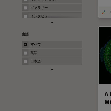
FRET
ギャラリー
Fテクニック
インタビュー
HyD
ホワイトぺーパー
Inverted Microscopy
ケーススタディ
言語
Neuro-Oncology
概要
すべて
Neurovascular Surgery
ガイド
英語
Red Reflex
日本語
SEM
Service
STED
STELLARISの機能
A 
TEM
Mi
Thunderイメージング