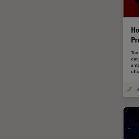
デジタルマイクロスコープ
バイオファーマ
バッテリー製造
Ho
プリント基板（PCB）
Pr
ボストン・イノベーション・ハ
ブ
Tox
dev
マイクロエレクトロニクス
ant
マイクロサージェリー
oft
マイクロハブ・イメージング
メディカル
モデル生物
ライトシート顕微鏡
ライフサイエンス
ライブセルイメージング