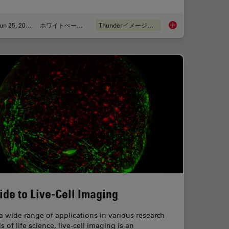
Jun 25, 2026
ホワイトぺーパー
Thunderイメージング
anoid Imaging Approach for Early Drug Discovery?
Fast, High-Contrast 
ide to Live-Cell Imaging
a wide range of applications in various research
ds of life science, live-cell imaging is an