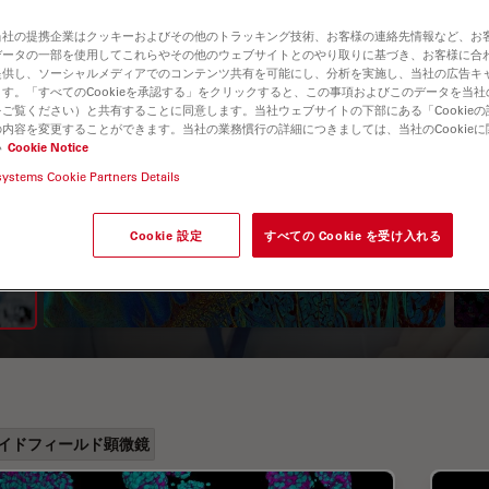
当社の提携企業はクッキーおよびその他のトラッキング技術、お客様の連絡先情報など、お
データの一部を使用してこれらやその他のウェブサイトとのやり取りに基づき、お客様に合
提供し、ソーシャルメディアでのコンテンツ共有を可能にし、分析を実施し、当社の広告キ
す。「すべてのCookieを承認する」をクリックすると、この事項およびこのデータを当
ご覧ください）と共有することに同意します。当社ウェブサイトの下部にある「Cookie
内容を変更することができます。当社の業務慣行の詳細につきましては、当社のCookie
い
Cookie Notice
systems Cookie Partners Details
A Guide to Fluorescence
Lifetime Imaging Microscopy
Cookie 設定
すべての Cookie を受け入れる
(FLIM)
イドフィールド顕微鏡