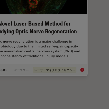
Novel Laser-Based Method for
udying Optic Nerve Regeneration
c nerve regeneration is a major challenge in
obiology due to the limited self-repair capacity
the mammalian central nervous system (CNS) and
inconsistency of traditional injury models.…
Sep 08, 2025
ケーススタディ
レーザーマイクロダイセクション（LMD）
in Spatial Proteomics Saved Lives
A Novel Laser-Based