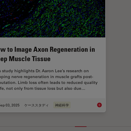
w to Image Axon Regeneration in
ep Muscle Tissue
s study highlights Dr. Aaron Lee’s research on
ping nerve regeneration in muscle grafts post-
utation. Limb loss often leads to reduced quality
life, not only from tissue loss but also due…
Sep 03, 2025
ケーススタディ
神経科学
How to Image Axon 