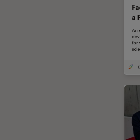
オックスフォード・センター・
Fa
オブ・エクセレンス
a 
オルガノイド＋3D細胞培養
カメラ
An 
devi
がん研究
for
sci
クライオSEM
クライオ電子顕微鏡
クリーニング
コーティング
コヒーレントラマン散乱(CRS)
サンフランシスコ・イノベーシ
ョン・ハブ
サンプル調製
ゼブラフィッシュの研究