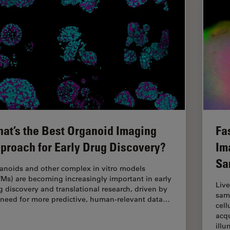
at’s the Best Organoid Imaging
Fa
proach for Early Drug Discovery?
Im
Sa
anoids and other complex in vitro models
VMs) are becoming increasingly important in early
Live
g discovery and translational research, driven by
samp
 need for more predictive, human-relevant data…
cell
acqu
ill