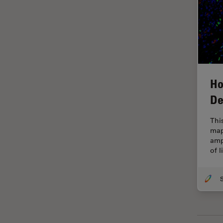
ラベルフリー
レーザーマイクロダイセクショ
ン（LMD）
レーザー誘起ブレークダウン分
光法(LIBS)
ワイドフィールド顕微鏡
Ho
De
人工知能
位相差顕微鏡
Thi
map
偏光
amp
光コヒーレンス トモグラフィ
of 
（OCT）
光学系
光学顕微鏡
免疫蛍光