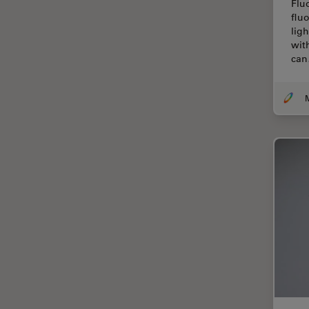
Flu
TIRF
flu
lig
Upright Microscopy
wit
ca
アプリケーションノート
イオンビームミリング
インダストリー
インペリアル・カレッジ・ロン
ドンイメージングハブ
ウイルス学
ウルトラミクロトーム
エルゴノミクス
エレクトロニクスおよび半導体
産業
エレクトロニクスのための断面
解析