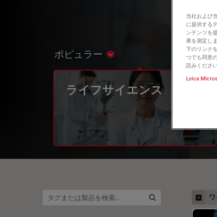
当社および
に提供する
ンテンツを
果を測定しま
下のリンクを
ポピュラー
Show subnavigation
つでも同意の
読みくださ
Leica Micro
ライフサイエンス
ワ