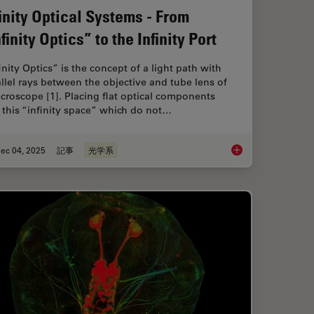
finity Optical Systems - From
finity Optics” to the Infinity Port
inity Optics” is the concept of a light path with
llel rays between the objective and tube lens of
croscope [1]. Placing flat optical components
 this “infinity space” which do not…
ec 04, 2025
記事
光学系
 When Selecting a Research Microscope
Infinity Optical Syste