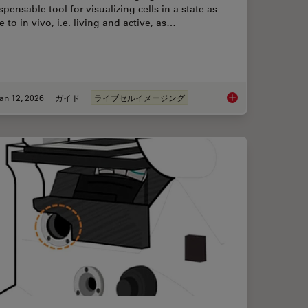
spensable tool for visualizing cells in a state as
e to in vivo, i.e. living and active, as…
an 12, 2026
ガイド
ライブセルイメージング
ence Microscopy
Guide to Live-Cell I