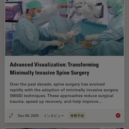
Advanced Visualization: Transforming
Minimally Invasive Spine Surgery
Over the past decade, spine surgery has evolved
rapidly with the adoption of minimally invasive surgery
(MISS) techniques. These approaches reduce surgical
trauma, speed up recovery, and help improve…
Dec 09, 2025
インタビュー
脊椎手術
Advance