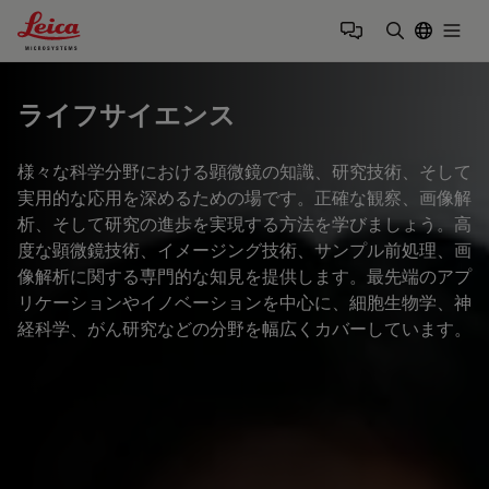
Leica Microsystems Logo
Togg
検索用語を
ライフサイエンス
様々な科学分野における顕微鏡の知識、研究技術、そして
実用的な応用を深めるための場です。正確な観察、画像解
析、そして研究の進歩を実現する方法を学びましょう。高
度な顕微鏡技術、イメージング技術、サンプル前処理、画
像解析に関する専門的な知見を提供します。最先端のアプ
リケーションやイノベーションを中心に、細胞生物学、神
経科学、がん研究などの分野を幅広くカバーしています。