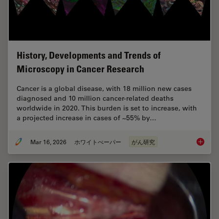
History, Developments and Trends of
Microscopy in Cancer Research
Cancer is a global disease, with 18 million new cases
diagnosed and 10 million cancer-related deaths
worldwide in 2020. This burden is set to increase, with
a projected increase in cases of ~55% by…
Mar 16, 2026
ホワイトぺーパー
がん研究
History