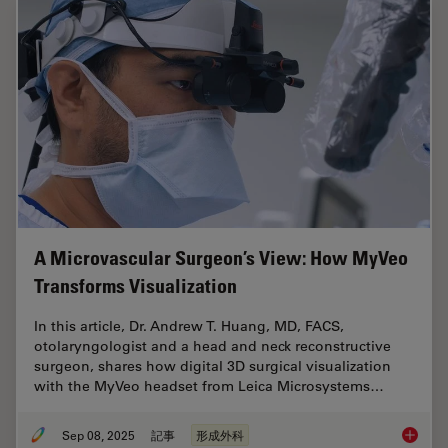
A Microvascular Surgeon’s View: How MyVeo
Transforms Visualization
In this article, Dr. Andrew T. Huang, MD, FACS,
otolaryngologist and a head and neck reconstructive
surgeon, shares how digital 3D surgical visualization
with the MyVeo headset from Leica Microsystems…
Sep 08, 2025
記事
形成外科
A Micro