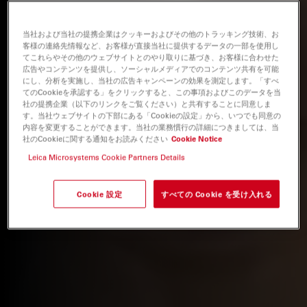
当社および当社の提携企業はクッキーおよびその他のトラッキング技術、お
客様の連絡先情報など、お客様が直接当社に提供するデータの一部を使用し
てこれらやその他のウェブサイトとのやり取りに基づき、お客様に合わせた
広告やコンテンツを提供し、ソーシャルメディアでのコンテンツ共有を可能
にし、分析を実施し、当社の広告キャンペーンの効果を測定します。「すべ
てのCookieを承認する」をクリックすると、この事項およびこのデータを当
社の提携企業（以下のリンクをご覧ください）と共有することに同意しま
す。当社ウェブサイトの下部にある「Cookieの設定」から、いつでも同意の
内容を変更することができます。当社の業務慣行の詳細につきましては、当
社のCookieに関する通知をお読みください
Cookie Notice
Leica Microsystems Cookie Partners Details
Cookie 設定
すべての Cookie を受け入れる