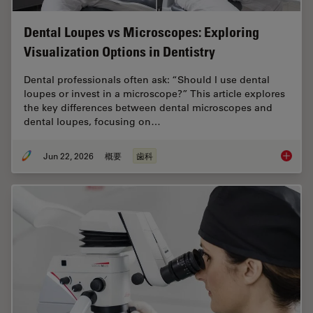
Dental Loupes vs Microscopes: Exploring
Visualization Options in Dentistry
Dental professionals often ask: “Should I use dental
loupes or invest in a microscope?” This article explores
the key differences between dental microscopes and
dental loupes, focusing on…
Jun 22, 2026
概要
歯科
Dental L