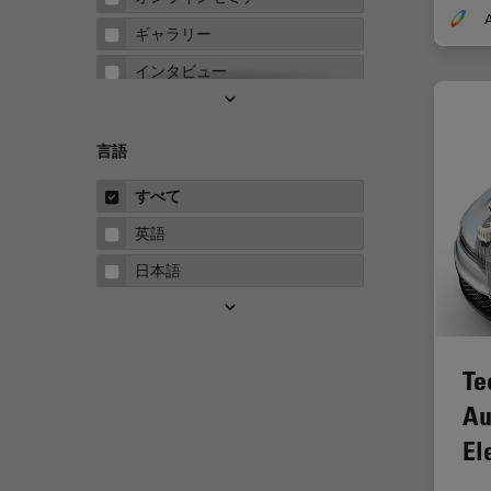
A
FRET
ギャラリー
Fテクニック
インタビュー
HyD
ホワイトぺーパー
Inverted Microscopy
ケーススタディ
言語
Neuro-Oncology
概要
すべて
Neurovascular Surgery
ガイド
英語
Red Reflex
日本語
SEM
Service
STED
Te
STELLARISの機能
Au
TEM
El
Thunderイメージング