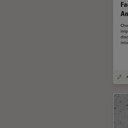
オックスフォード・センター・
Fa
オブ・エクセレンス
An
オルガノイド＋3D細胞培養
Cho
カメラ
impo
がん研究
dis
int
クライオSEM
クライオ電子顕微鏡
クリーニング
コーティング
コヒーレントラマン散乱(CRS)
サンフランシスコ・イノベーシ
ョン・ハブ
サンプル調製
ゼブラフィッシュの研究