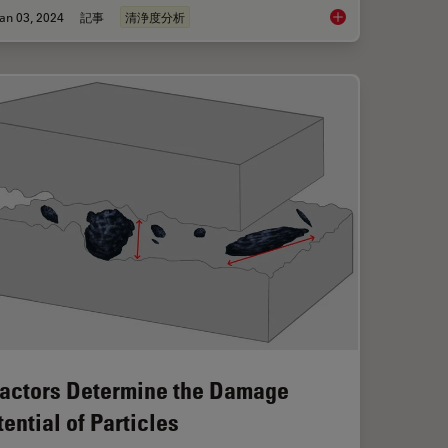
an 03, 2024
記事
清浄度分析
ection During the Production Process
Key Factors for Effic
Factors Determine the Damage
tential of Particles