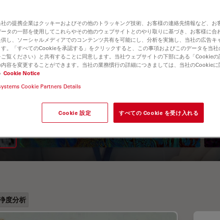
当社の提携企業はクッキーおよびその他のトラッキング技術、お客様の連絡先情報など、お
データの一部を使用してこれらやその他のウェブサイトとのやり取りに基づき、お客様に合
提供し、ソーシャルメディアでのコンテンツ共有を可能にし、分析を実施し、当社の広告キ
す。「すべてのCookieを承認する」をクリックすると、この事項およびこのデータを当
ご覧ください）と共有することに同意します。当社ウェブサイトの下部にある「Cookie
内容を変更することができます。当社の業務慣行の詳細につきましては、当社のCookie
い
Cookie Notice
systems Cookie Partners Details
A Guide to Fluorescence
Lifetime Imaging Microscopy
Cookie 設定
すべての Cookie を受け入れる
(FLIM)
浄度分析