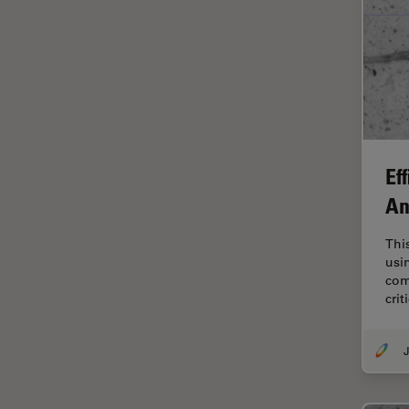
デジタルマイクロスコープ
バイオファーマ
バッテリー製造
プリント基板（PCB）
ボストン・イノベーション・ハ
ブ
Ef
マイクロエレクトロニクス
An
マイクロサージェリー
マイクロハブ・イメージング
Thi
usi
メディカル
com
crit
モデル生物
ライトシート顕微鏡
J
ライフサイエンス
ライブセルイメージング