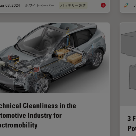
pr 03, 2024
ホワイトぺーパー
バッテリー製造
J
Battery Particle Det
chnical Cleanliness in the
tomotive Industry for
3 
ectromobility
Po