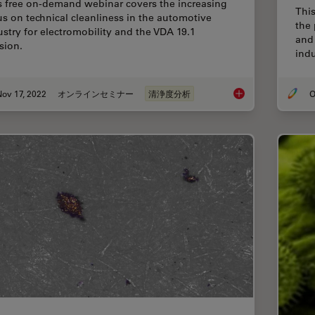
s free on-demand webinar covers the increasing
This
us on technical cleanliness in the automotive
the 
ustry for electromobility and the VDA 19.1
and
sion.
indu
ov 17, 2022
オンラインセミナー
清浄度分析
O
Technical Cleanlines