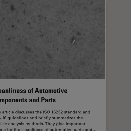
eanliness of Automotive
mponents and Parts
s article discusses the ISO 16232 standard and
 19 guidelines and briefly summarizes the
ticle analysis methods. They give important
teria for the cleanliness of automotive parts and…