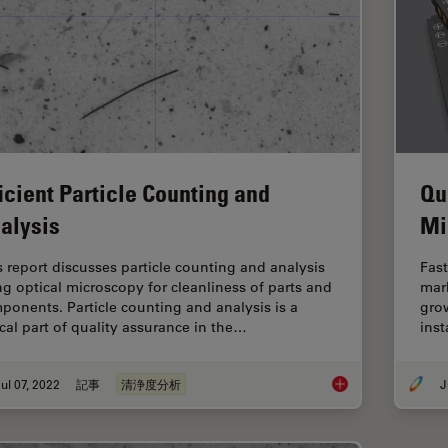
ficient Particle Counting and
Qu
alysis
Mi
s report discusses particle counting and analysis
Fast
ng optical microscopy for cleanliness of parts and
mark
ponents. Particle counting and analysis is a
grow
ical part of quality assurance in the…
inst
ul 07, 2022
記事
清浄度分析
J
Efficient Particle Co