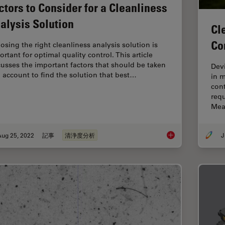
ctors to Consider for a Cleanliness
alysis Solution
Cl
Co
osing the right cleanliness analysis solution is
rtant for optimal quality control. This article
cusses the important factors that should be taken
Devi
o account to find the solution that best…
in m
cont
requ
Mea
Aug 25, 2022
記事
清浄度分析
J
Factors to Consider 