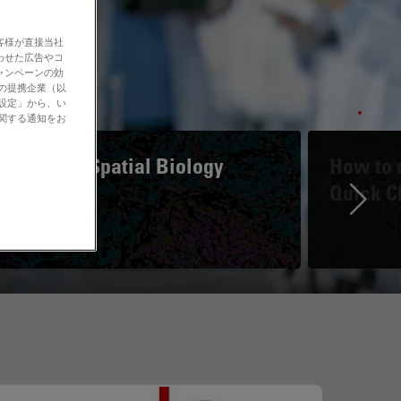
客様が直接当社
わせた広告やコ
ャンペーンの効
社の提携企業（以
の設定」から、い
に関する通知をお
A Guide to Spatial Biology
How to d
Quick C
Ne