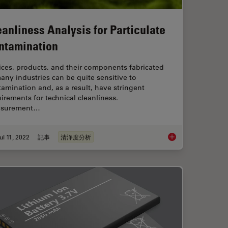
eanliness Analysis for Particulate
ntamination
ces, products, and their components fabricated
any industries can be quite sensitive to
amination and, as a result, have stringent
irements for technical cleanliness.
surement…
ul 11, 2022
記事
清浄度分析
for a Cleanliness Analysis Solution
Cleanliness Analysis