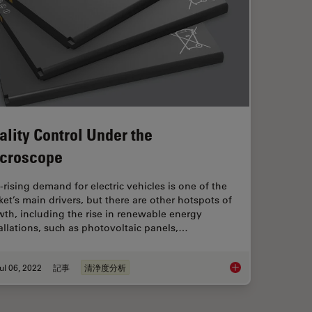
ality Control Under the
croscope
-rising demand for electric vehicles is one of the
et’s main drivers, but there are other hotspots of
th, including the rise in renewable energy
allations, such as photovoltaic panels,…
ul 06, 2022
記事
清浄度分析
unting and Analysis
Quality Control Und