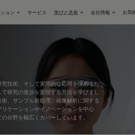
お気
ーション
サービス
学びと共有
会社情報
研究技術、そして実用的な応用を深めるた
して研究の進歩を実現する方法を学びまし
技術、サンプル前処理、画像解析に関する
プリケーションやイノベーションを中心
どの分野を幅広くカバーしています。