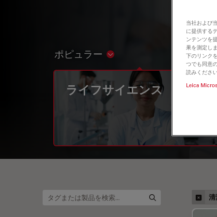
当社および
に提供する
ンテンツを
果を測定しま
ポピュラー
Show subnavigation
下のリンクを
つでも同意の
読みくださ
Leica Micro
ライフサイエンス
清