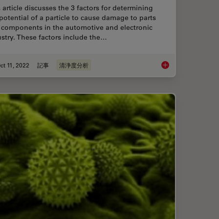
 article discusses the 3 factors for determining
potential of a particle to cause damage to parts
 components in the automotive and electronic
stry. These factors include the…
ct 11, 2022
記事
清浄度分析
s in the Automotive Industry for Electromobility
3 Factors Determine 