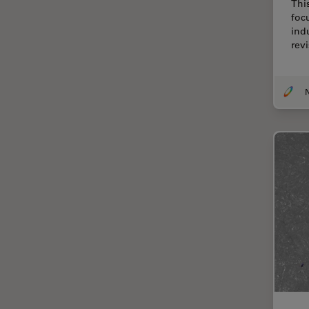
Thi
TIRF
foc
ind
Upright Microscopy
revi
アプリケーションノート
イオンビームミリング
N
インダストリー
インペリアル・カレッジ・ロン
ドンイメージングハブ
ウイルス学
ウルトラミクロトーム
エルゴノミクス
エレクトロニクスおよび半導体
産業
エレクトロニクスのための断面
解析