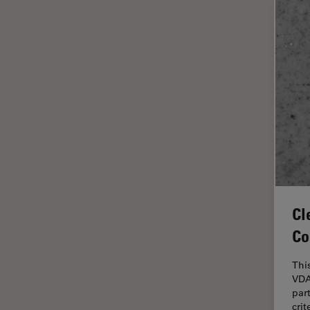
ラベルフリー
レーザーマイクロダイセクショ
ン（LMD）
レーザー誘起ブレークダウン分
光法(LIBS)
ワイドフィールド顕微鏡
人工知能
位相差顕微鏡
偏光
光コヒーレンス トモグラフィ
Cl
（OCT）
Co
光学系
Thi
光学顕微鏡
VDA
免疫蛍光
par
cri