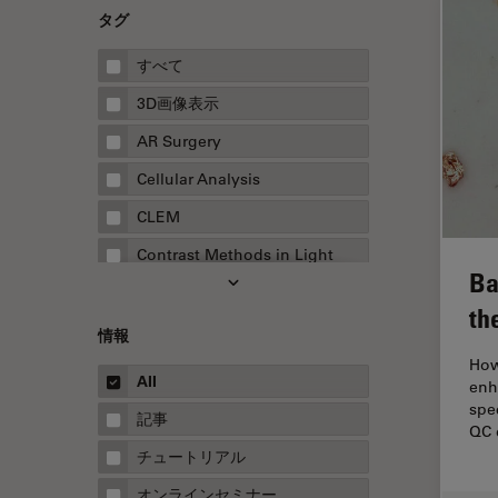
タグ
すべて
3D画像表示
AR Surgery
Cellular Analysis
CLEM
Contrast Methods in Light
Ba
Microscopy
th
Drosophila Research
情報
EMBLイメージングセンター
How
All
enh
FLIM（蛍光寿命イメージング顕
spec
微鏡法）
記事
QC 
FluoSync
チュートリアル
FRAP
オンラインセミナー