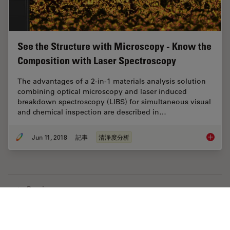
See the Structure with Microscopy - Know the
Composition with Laser Spectroscopy
The advantages of a 2-in-1 materials analysis solution
combining optical microscopy and laser induced
breakdown spectroscopy (LIBS) for simultaneous visual
and chemical inspection are described in…
Jun 11, 2018
記事
清浄度分析
See the
Previous
Home
学びと共有
Science Lab
ライフサイエンス