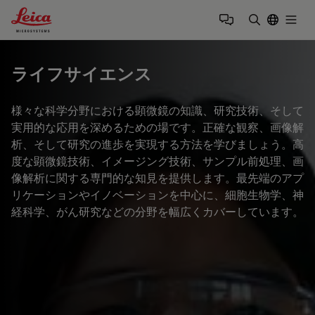
Leica Microsystems Logo
Togg
検索用語を
ライフサイエンス
様々な科学分野における顕微鏡の知識、研究技術、そして
実用的な応用を深めるための場です。正確な観察、画像解
析、そして研究の進歩を実現する方法を学びましょう。高
度な顕微鏡技術、イメージング技術、サンプル前処理、画
像解析に関する専門的な知見を提供します。最先端のアプ
リケーションやイノベーションを中心に、細胞生物学、神
経科学、がん研究などの分野を幅広くカバーしています。