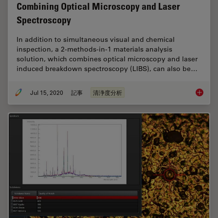
Combining Optical Microscopy and Laser
Spectroscopy
In addition to simultaneous visual and chemical
inspection, a 2-methods-in-1 materials analysis
solution, which combines optical microscopy and laser
induced breakdown spectroscopy (LIBS), can also be…
Jul 15, 2020
記事
清浄度分析
Depth P