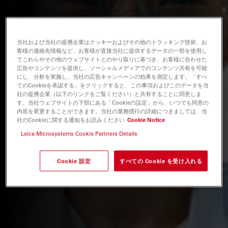
当社および当社の提携企業はクッキーおよびその他のトラッキング技術、お
客様の連絡先情報など、お客様が直接当社に提供するデータの一部を使用し
てこれらやその他のウェブサイトとのやり取りに基づき、お客様に合わせた
広告やコンテンツを提供し、ソーシャルメディアでのコンテンツ共有を可能
にし、分析を実施し、当社の広告キャンペーンの効果を測定します。「すべ
てのCookieを承認する」をクリックすると、この事項およびこのデータを当
社の提携企業（以下のリンクをご覧ください）と共有することに同意しま
す。当社ウェブサイトの下部にある「Cookieの設定」から、いつでも同意の
内容を変更することができます。当社の業務慣行の詳細につきましては、当
社のCookieに関する通知をお読みください
Cookie Notice
Leica Microsystems Cookie Partners Details
Cookie 設定
すべての Cookie を受け入れる