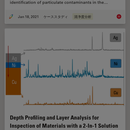
identification of particulate contaminants in the…
Jan 18, 2021
ケーススタディ
清浄度分析
Keeping
Depth Profiling and Layer Analysis for
Inspection of Materials with a 2-In-1 Solution