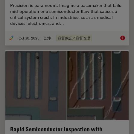
Precision is paramount. Imagine a pacemaker that fails
mid-operation or a semiconductor flaw that causes a
critical system crash. In industries, such as medical
devices, electronics, and…
Oct 30, 2025
記事
品質保証／品質管理
Quality
Rapid Semiconductor Inspection with