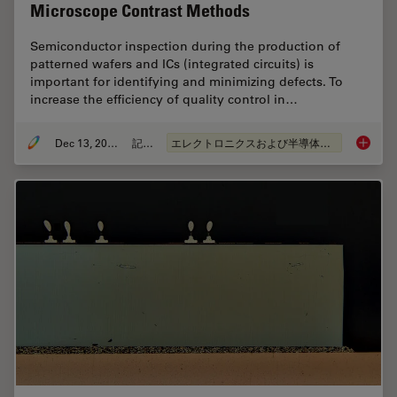
Microscope Contrast Methods
Semiconductor inspection during the production of
patterned wafers and ICs (integrated circuits) is
important for identifying and minimizing defects. To
increase the efficiency of quality control in…
Dec 13, 2023
記事
エレクトロニクスおよび半導体産業
Rapid S