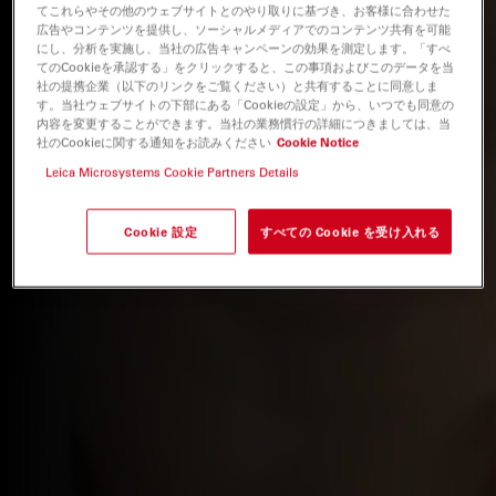
てこれらやその他のウェブサイトとのやり取りに基づき、お客様に合わせた
広告やコンテンツを提供し、ソーシャルメディアでのコンテンツ共有を可能
にし、分析を実施し、当社の広告キャンペーンの効果を測定します。「すべ
てのCookieを承認する」をクリックすると、この事項およびこのデータを当
社の提携企業（以下のリンクをご覧ください）と共有することに同意しま
す。当社ウェブサイトの下部にある「Cookieの設定」から、いつでも同意の
内容を変更することができます。当社の業務慣行の詳細につきましては、当
社のCookieに関する通知をお読みください
Cookie Notice
Leica Microsystems Cookie Partners Details
Cookie 設定
すべての Cookie を受け入れる