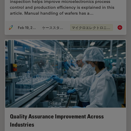
inspection helps improve microelectronics process
control and production efficiency is explained in this
article. Manual handling of wafers has a…
Feb 19, 2026
ケーススタディ
マイクロエレクトロニクス
Safe Wa
Quality Assurance Improvement Across
Industries