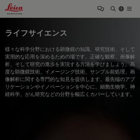
Leica Microsystems Logo
Togg
検索用語を
ライフサイエンス
様々な科学分野における顕微鏡の知識、研究技術、そして
実用的な応用を深めるための場です。正確な観察、画像解
析、そして研究の進歩を実現する方法を学びましょう。高
度な顕微鏡技術、イメージング技術、サンプル前処理、画
像解析に関する専門的な知見を提供します。最先端のアプ
リケーションやイノベーションを中心に、細胞生物学、神
経科学、がん研究などの分野を幅広くカバーしています。