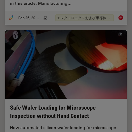
in this article. Manufacturing…
Feb 26, 2026
記事
エレクトロニクスおよび半導体産業
6-Inch 
Safe Wafer Loading for Microscope
Inspection without Hand Contact
How automated silicon wafer loading for microscope