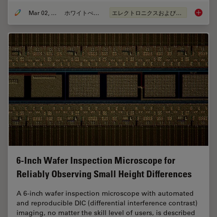
Mar 02, 2026
ホワイトぺーパー
エレクトロニクスおよび半導体産業
Visuali
6-Inch Wafer Inspection Microscope for
Reliably Observing Small Height Differences
A 6-inch wafer inspection microscope with automated
and reproducible DIC (differential interference contrast)
imaging, no matter the skill level of users, is described