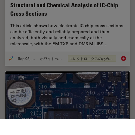
Structural and Chemical Analysis of IC-Chip
Cross Sections
This article shows how electronic IC-chip cross sections
can be efficiently and reliably prepared and then
analyzed, both visually and chemically at the
microscale, with the EM TXP and DM6 M LIBS…
Sep 05, 2023
ホワイトぺーパー
エレクトロニクスのための断面解析
Structu