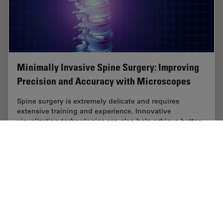
Minimally Invasive Spine Surgery: Improving
Precision and Accuracy with Microscopes
Spine surgery is extremely delicate and requires
extensive training and experience. Innovative
visualization technologies can also help achieve better
outcomes allowing to see more and have a clearer…
Nov 11, 2020
インタビュー
脊椎手術
Minimal
Home
学びと共有
Science Lab
ライフサイエンス