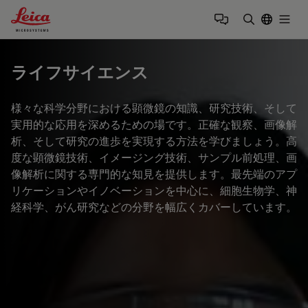
Leica Microsystems Logo
Togg
検索用語を
ライフサイエンス
様々な科学分野における顕微鏡の知識、研究技術、そして
実用的な応用を深めるための場です。正確な観察、画像解
析、そして研究の進歩を実現する方法を学びましょう。高
度な顕微鏡技術、イメージング技術、サンプル前処理、画
像解析に関する専門的な知見を提供します。最先端のアプ
リケーションやイノベーションを中心に、細胞生物学、神
経科学、がん研究などの分野を幅広くカバーしています。