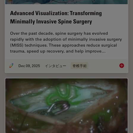
Advanced Visualization: Transforming
Minimally Invasive Spine Surgery
Over the past decade, spine surgery has evolved
rapidly with the adoption of minimally invasive surgery
(MISS) techniques. These approaches reduce surgical
trauma, speed up recovery, and help improve…
Dec 09, 2025
インタビュー
脊椎手術
Advance