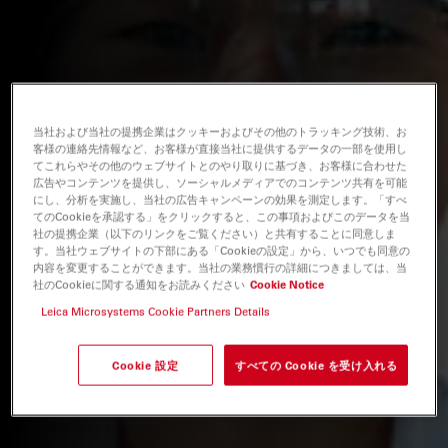
当社および当社の提携企業はクッキーおよびその他のトラッキング技術、お
客様の連絡先情報など、お客様が直接当社に提供するデータの一部を使用し
てこれらやその他のウェブサイトとのやり取りに基づき、お客様に合わせた
広告やコンテンツを提供し、ソーシャルメディアでのコンテンツ共有を可能
にし、分析を実施し、当社の広告キャンペーンの効果を測定します。「すべ
てのCookieを承認する」をクリックすると、この事項およびこのデータを当
社の提携企業（以下のリンクをご覧ください）と共有することに同意しま
す。当社ウェブサイトの下部にある「Cookieの設定」から、いつでも同意の
内容を変更することができます。当社の業務慣行の詳細につきましては、当
社のCookieに関する通知をお読みください
Cookie Notice
Leica Microsystems Cookie Partners Details
Cookie 設定
すべての Cookie を受け入れる