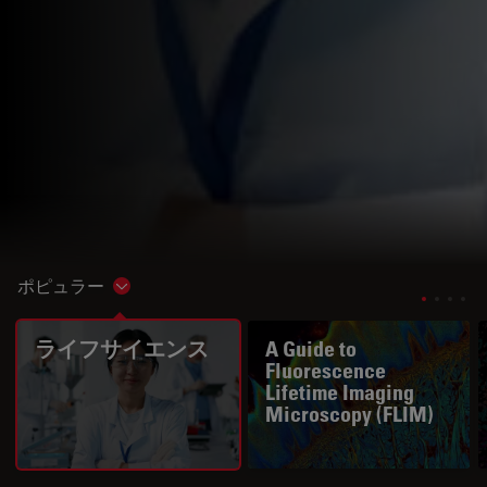
ポピュラー
Show subnavigation
ライフサイエンス
A Guide to
Fluorescence
Lifetime Imaging
Microscopy (FLIM)