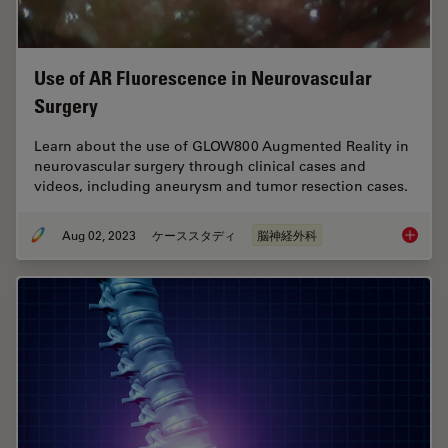
Use of AR Fluorescence in Neurovascular
Surgery
Learn about the use of GLOW800 Augmented Reality in
neurovascular surgery through clinical cases and
videos, including aneurysm and tumor resection cases.
Aug 02, 2023
ケーススタディ
脳神経外科
Use of 