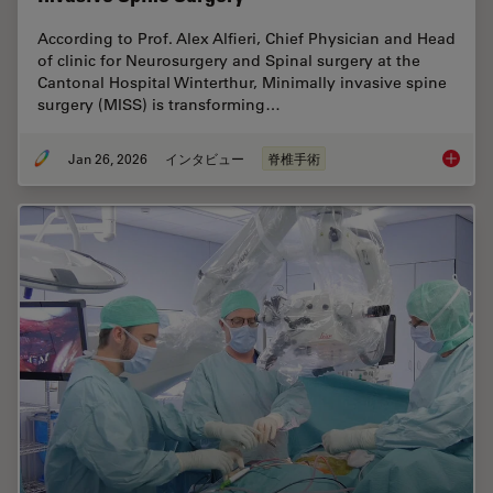
According to Prof. Alex Alfieri, Chief Physician and Head
of clinic for Neurosurgery and Spinal surgery at the
Cantonal Hospital Winterthur, Minimally invasive spine
surgery (MISS) is transforming…
Jan 26, 2026
インタビュー
脊椎手術
Flexibil