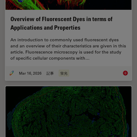
Overview of Fluorescent Dyes in terms of
Applications and Properties
An introduction to commonly used fluorescent dyes
and an overview of their characteristics are given in this
article. Fluorescence microscopy is used for the study
of specific cellular components with…
Mar 16, 2026
記事
蛍光
Overvie