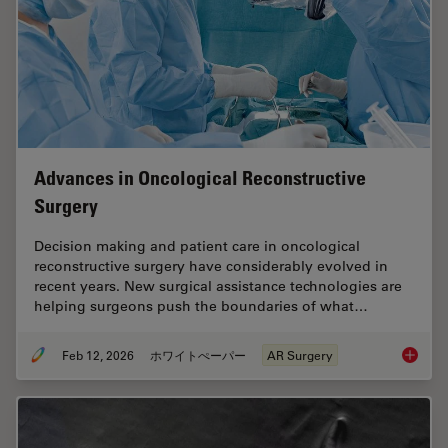
Advances in Oncological Reconstructive
Surgery
Decision making and patient care in oncological
reconstructive surgery have considerably evolved in
recent years. New surgical assistance technologies are
helping surgeons push the boundaries of what…
Feb 12, 2026
ホワイトぺーパー
AR Surgery
Advance