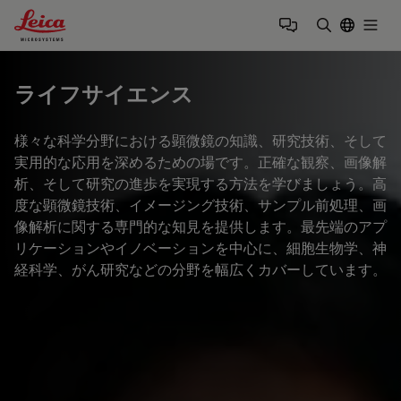
Leica Microsystems Logo
Togg
検索用語を
ライフサイエンス
様々な科学分野における顕微鏡の知識、研究技術、そして
実用的な応用を深めるための場です。正確な観察、画像解
析、そして研究の進歩を実現する方法を学びましょう。高
度な顕微鏡技術、イメージング技術、サンプル前処理、画
像解析に関する専門的な知見を提供します。最先端のアプ
リケーションやイノベーションを中心に、細胞生物学、神
経科学、がん研究などの分野を幅広くカバーしています。