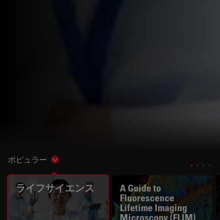
ポピュラー
Show subnavigation
ライフサイエンス
A Guide to
Fluorescence
Lifetime Imaging
Microscopy (FLIM)