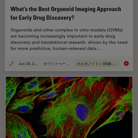
What’s the Best Organoid Imaging Approach
for Early Drug Discovery?
Organoids and other complex in vitro models (CIVMs)
are becoming increasingly important in early drug
discovery and translational research, driven by the need
for more predictive, human-relevant data…
Jun 30, 2026
ホワイトぺーパー
オルガノイド＋3D細胞培養
What’s 