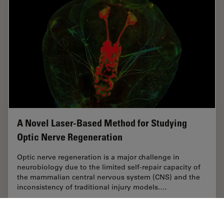
A Novel Laser-Based Method for Studying
Optic Nerve Regeneration
Optic nerve regeneration is a major challenge in
neurobiology due to the limited self-repair capacity of
the mammalian central nervous system (CNS) and the
inconsistency of traditional injury models.…
Sep 08, 2025
ケーススタディ
レーザーマイクロダイセクション（LMD）
A Novel