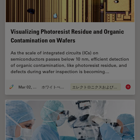
Visualizing Photoresist Residue and Organic
Contamination on Wafers
As the scale of integrated circuits (ICs) on
semiconductors passes below 10 nm, efficient detection
of organic contamination, like photoresist residue, and
defects during wafer inspection is becoming…
Mar 02, 2026
ホワイトぺーパー
エレクトロニクスおよび半導体産業
Visuali