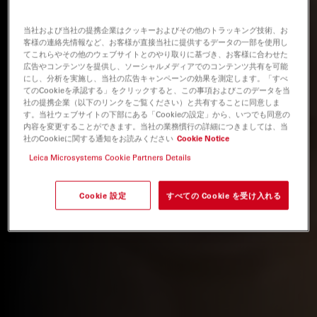
当社および当社の提携企業はクッキーおよびその他のトラッキング技術、お
客様の連絡先情報など、お客様が直接当社に提供するデータの一部を使用し
てこれらやその他のウェブサイトとのやり取りに基づき、お客様に合わせた
広告やコンテンツを提供し、ソーシャルメディアでのコンテンツ共有を可能
にし、分析を実施し、当社の広告キャンペーンの効果を測定します。「すべ
てのCookieを承認する」をクリックすると、この事項およびこのデータを当
社の提携企業（以下のリンクをご覧ください）と共有することに同意しま
す。当社ウェブサイトの下部にある「Cookieの設定」から、いつでも同意の
内容を変更することができます。当社の業務慣行の詳細につきましては、当
社のCookieに関する通知をお読みください
Cookie Notice
Leica Microsystems Cookie Partners Details
Cookie 設定
すべての Cookie を受け入れる