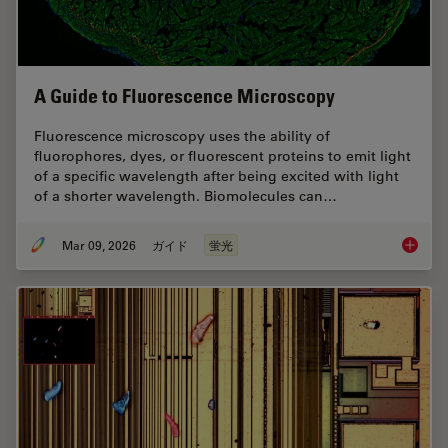
A Guide to Fluorescence Microscopy
Fluorescence microscopy uses the ability of
fluorophores, dyes, or fluorescent proteins to emit light
of a specific wavelength after being excited with light
of a shorter wavelength. Biomolecules can…
Mar 09, 2026
ガイド
蛍光
A Guide