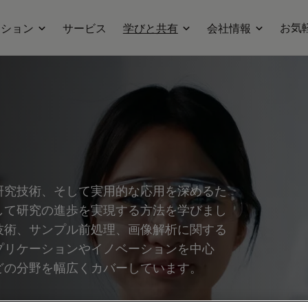
お気
ーション
サービス
学びと共有
会社情報
研究技術、そして実用的な応用を深めるた
して研究の進歩を実現する方法を学びまし
技術、サンプル前処理、画像解析に関する
プリケーションやイノベーションを中心
どの分野を幅広くカバーしています。