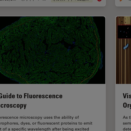
Guide to Fluorescence
Vi
croscopy
Or
orescence microscopy uses the ability of
As t
orophores, dyes, or fluorescent proteins to emit
sem
ht of a specific wavelength after being excited
dete