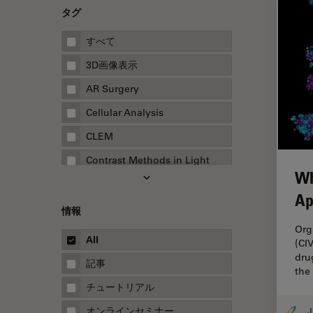
タグ
すべて
3D画像表示
AR Surgery
Cellular Analysis
CLEM
Contrast Methods in Light
Wh
Microscopy
Ap
Drosophila Research
情報
EMBLイメージングセンター
Org
All
(CI
FLIM（蛍光寿命イメージング顕
dru
微鏡法）
記事
the
FluoSync
チュートリアル
FRAP
オンラインセミナー