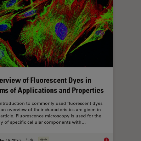
erview of Fluorescent Dyes in
rms of Applications and Properties
introduction to commonly used fluorescent dyes
an overview of their characteristics are given in
 article. Fluorescence microscopy is used for the
y of specific cellular components with…
ar 16, 2026
記事
蛍光
anoid Imaging Approach for Early Drug Discovery?
Overview of Fluoresc