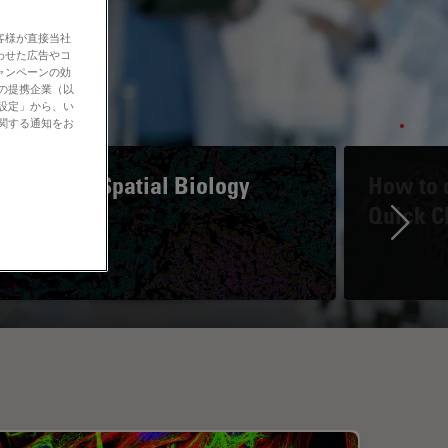
客様が直接当社
わせた広告やコ
ャンペーンの効
社の提携企業（以
の設定」から、い
に関する通知をお
A Guide to Spatial Biology
How to d
Quick C
Ne