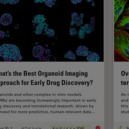
at’s the Best Organoid Imaging
Ov
proach for Early Drug Discovery?
te
anoids and other complex in vitro models
An 
VMs) are becoming increasingly important in early
and 
g discovery and translational research, driven by
this
 need for more predictive, human-relevant data…
stud
Jun 30, 2026
ホワイトぺーパー
オルガノイド＋3D細胞培養
M
What’s the Best Org