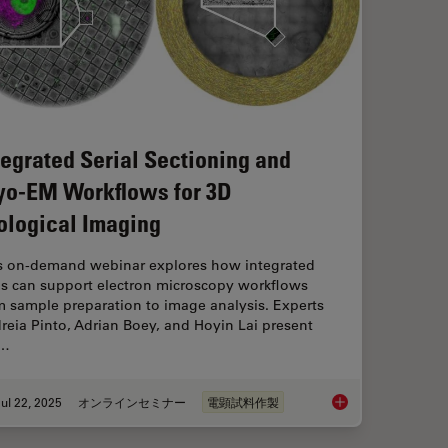
tegrated Serial Sectioning and
yo-EM Workflows for 3D
ological Imaging
s on-demand webinar explores how integrated
ls can support electron microscopy workflows
m sample preparation to image analysis. Experts
reia Pinto, Adrian Boey, and Hoyin Lai present
e…
ul 22, 2025
オンラインセミナー
電顕試料作製
Integrated Serial Se