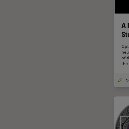
デジタルマイクロスコープ
バイオファーマ
バッテリー製造
A 
プリント基板（PCB）
St
ボストン・イノベーション・ハ
ブ
Opt
neu
マイクロエレクトロニクス
of 
the
マイクロサージェリー
マイクロハブ・イメージング
メディカル
モデル生物
ライトシート顕微鏡
ライフサイエンス
ライブセルイメージング