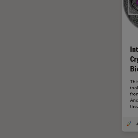
ラベルフリー
レーザーマイクロダイセクショ
ン（LMD）
レーザー誘起ブレークダウン分
光法(LIBS)
In
ワイドフィールド顕微鏡
Cr
人工知能
Bi
位相差顕微鏡
偏光
Thi
too
光コヒーレンス トモグラフィ
fro
（OCT）
And
th
光学系
光学顕微鏡
J
免疫蛍光