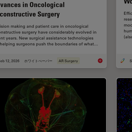
Wo
vances in Oncological
constructive Surgery
Effi
rese
mod
ision making and patient care in oncological
hum
onstructive surgery have considerably evolved in
(al
ent years. New surgical assistance technologies
 helping surgeons push the boundaries of what…
eb 12, 2026
ホワイトぺーパー
AR Surgery
S
Advances in Oncolog