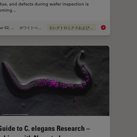
due, and defects during wafer inspection is
oming…
Mar 02, 2026
ホワイトぺーパー
エレクトロニクスおよび半導体産業
ence Microscopy
Visualizing Photores
Guide to C. elegans Research –