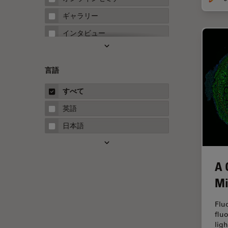
FRET
ギャラリー
Fテクニック
インタビュー
HyD
ホワイトぺーパー
Inverted Microscopy
ケーススタディ
言語
Neuro-Oncology
概要
すべて
Neurovascular Surgery
ガイド
英語
Red Reflex
日本語
SEM
Service
A 
STED
Mi
STELLARISの機能
TEM
Flu
flu
Thunderイメージング
lig