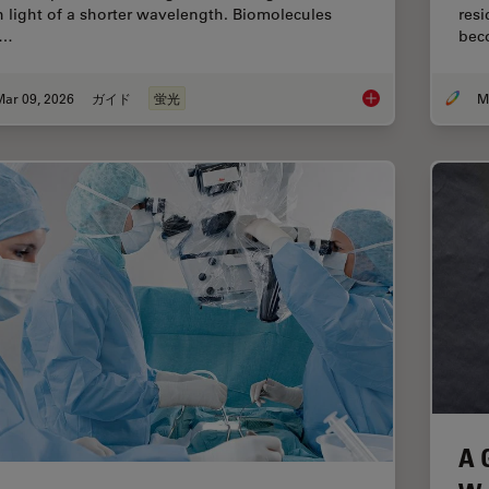
h light of a shorter wavelength. Biomolecules
resi
n…
bec
Mar 09, 2026
ガイド
蛍光
A Guide to Fluoresc
A 