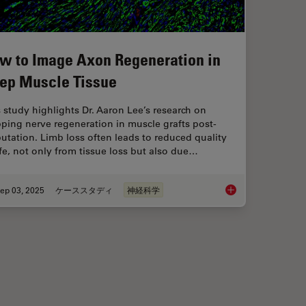
w to Image Axon Regeneration in
ep Muscle Tissue
 study highlights Dr. Aaron Lee’s research on
ping nerve regeneration in muscle grafts post-
tation. Limb loss often leads to reduced quality
ife, not only from tissue loss but also due…
ep 03, 2025
ケーススタディ
神経科学
 Method for Studying Optic Nerve Regeneration
How to Image Axon R