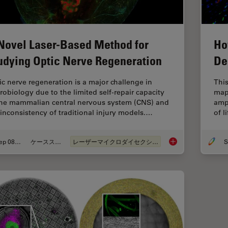
Novel Laser-Based Method for
Ho
udying Optic Nerve Regeneration
De
ic nerve regeneration is a major challenge in
This
robiology due to the limited self-repair capacity
map
the mammalian central nervous system (CNS) and
ampu
 inconsistency of traditional injury models.…
of l
Sep 08, 2025
ケーススタディ
レーザーマイクロダイセクション（LMD）
S
A Novel Laser-Based