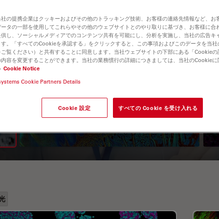
当社の提携企業はクッキーおよびその他のトラッキング技術、お客様の連絡先情報など、お
データの一部を使用してこれらやその他のウェブサイトとのやり取りに基づき、お客様に合
提供し、ソーシャルメディアでのコンテンツ共有を可能にし、分析を実施し、当社の広告キ
す。「すべてのCookieを承認する」をクリックすると、この事項およびこのデータを当
ご覧ください）と共有することに同意します。当社ウェブサイトの下部にある「Cookie
内容を変更することができます。当社の業務慣行の詳細につきましては、当社のCookie
い
Cookie Notice
systems Cookie Partners Details
A Guide to Fluorescence
Lifetime Imaging Microscopy
Cookie 設定
すべての Cookie を受け入れる
(FLIM)
光