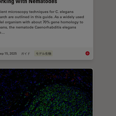
rking with Nematodes
cient microscopy techniques for C. elegans
arch are outlined in this guide. As a widely used
el organism with about 70% gene homology to
ans, the nematode Caenorhabditis elegans
so…
ep 15, 2025
ガイド
モデル生物
ical Reconstructive Surgery
A Guide to C. elega