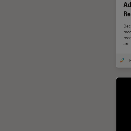
オックスフォード・センター・
Ad
オブ・エクセレンス
Re
オルガノイド＋3D細胞培養
Dec
カメラ
rec
がん研究
rec
are
クライオSEM
クライオ電子顕微鏡
F
クリーニング
コーティング
コヒーレントラマン散乱(CRS)
サンフランシスコ・イノベーシ
ョン・ハブ
サンプル調製
ゼブラフィッシュの研究