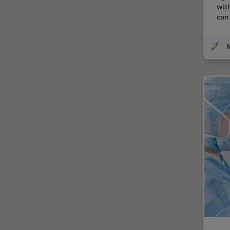
wit
TIRF
ca
Upright Microscopy
アプリケーションノート
イオンビームミリング
インダストリー
インペリアル・カレッジ・ロン
ドンイメージングハブ
ウイルス学
ウルトラミクロトーム
エルゴノミクス
エレクトロニクスおよび半導体
産業
エレクトロニクスのための断面
解析