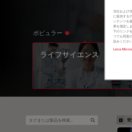
当社および
に提供する
ンテンツを
果を測定しま
下のリンクを
ポピュラー
Show subnavigation
つでも同意の
読みくださ
Leica Micro
ライフサイエンス
蛍