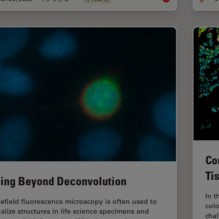
Co
Ti
ing Beyond Deconvolution
In t
efield fluorescence microscopy is often used to
colo
ualize structures in life science specimens and
cha