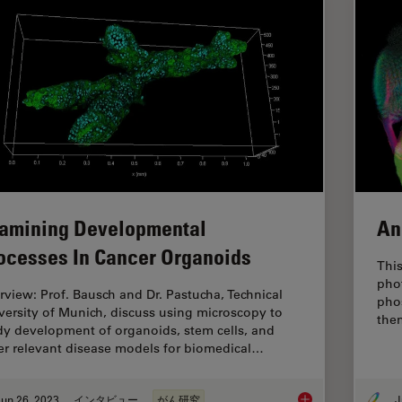
amining Developmental
An
ocesses In Cancer Organoids
This
pho
erview: Prof. Bausch and Dr. Pastucha, Technical
pho
versity of Munich, discuss using microscopy to
the
dy development of organoids, stem cells, and
er relevant disease models for biomedical…
un 26, 2023
インタビュー
がん研究
J
Examining Developm