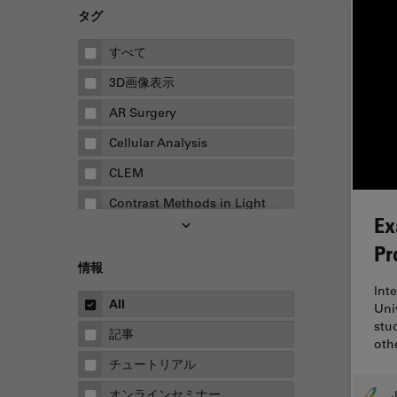
タグ
すべて
3D画像表示
AR Surgery
Cellular Analysis
CLEM
Contrast Methods in Light
Ex
Microscopy
Pr
Drosophila Research
情報
EMBLイメージングセンター
Int
All
Uni
FLIM（蛍光寿命イメージング顕
stu
微鏡法）
記事
oth
FluoSync
チュートリアル
FRAP
オンラインセミナー
J