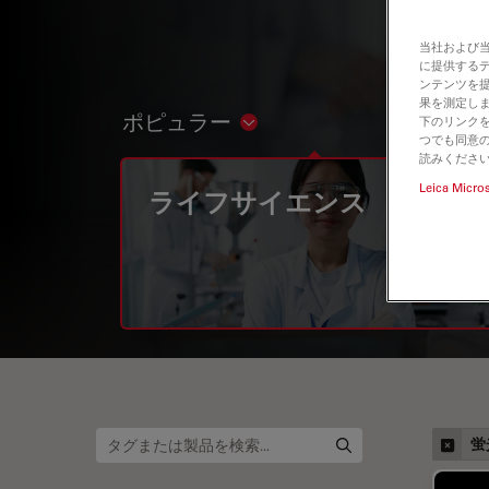
当社および
に提供する
ンテンツを
果を測定しま
ポピュラー
下のリンクを
Show subnavigation
つでも同意の
読みくださ
Leica Micro
ライフサイエンス
蛍