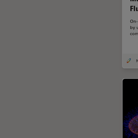
オックスフォード・センター・
Fl
オブ・エクセレンス
オルガノイド＋3D細胞培養
On-
by 
カメラ
com
がん研究
クライオSEM
クライオ電子顕微鏡
クリーニング
コーティング
コヒーレントラマン散乱(CRS)
サンフランシスコ・イノベーシ
ョン・ハブ
サンプル調製
ゼブラフィッシュの研究