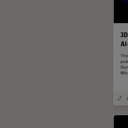
デジタルマイクロスコープ
バイオファーマ
バッテリー製造
プリント基板（PCB）
3D
ボストン・イノベーション・ハ
AI
ブ
マイクロエレクトロニクス
Thi
pub
マイクロサージェリー
Our
Mic
マイクロハブ・イメージング
メディカル
モデル生物
J
ライトシート顕微鏡
ライフサイエンス
ライブセルイメージング