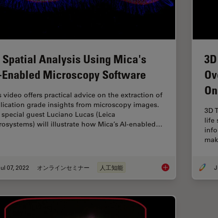
 Spatial Analysis Using Mica's
3D
-Enabled Microscopy Software
Ov
On
s video offers practical advice on the extraction of
lication grade insights from microscopy images.
3D T
 special guest Luciano Lucas (Leica
life
rosystems) will illustrate how Mica’s AI-enabled…
info
mak
ul 07, 2022
オンラインセミナー
人工知能
J
3D Spatial Analysis