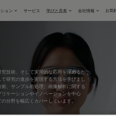
お気
ーション
サービス
学びと共有
会社情報
研究技術、そして実用的な応用を深めるた
して研究の進歩を実現する方法を学びまし
技術、サンプル前処理、画像解析に関する
プリケーションやイノベーションを中心
どの分野を幅広くカバーしています。