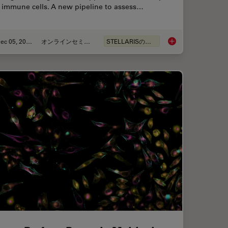
n immune cells. A new pipeline to assess…
Dec 05, 2022
オンラインセミナー
STELLARISの機能
volution
Confocal Imaging of