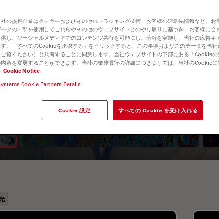
当社の提携企業はクッキーおよびその他のトラッキング技術、お客様の連絡先情報など、お
データの一部を使用してこれらやその他のウェブサイトとのやり取りに基づき、お客様に合
提供し、ソーシャルメディアでのコンテンツ共有を可能にし、分析を実施し、当社の広告キ
す。「すべてのCookieを承認する」をクリックすると、この事項およびこのデータを当
ご覧ください）と共有することに同意します。当社ウェブサイトの下部にある「Cookie
内容を変更することができます。当社の業務慣行の詳細につきましては、当社のCookie
い
Cookie Notice
systems Cookie Partners Details
A Guide to Fluorescence
Lifetime Imaging Microscopy
Cookie 設定
すべての Cookie を受け入れる
(FLIM)
光