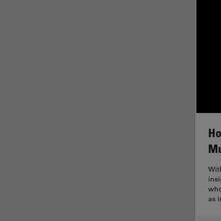
ラベルフリー
レーザーマイクロダイセクショ
ン（LMD）
レーザー誘起ブレークダウン分
光法(LIBS)
ワイドフィールド顕微鏡
人工知能
位相差顕微鏡
偏光
Ho
Mu
光コヒーレンス トモグラフィ
（OCT）
Wit
光学系
ins
who
光学顕微鏡
as i
免疫蛍光