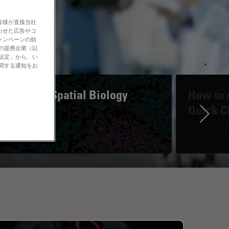
客様が直接当社
わせた広告やコ
ャンペーンの効
社の提携企業（以
の設定」から、い
に関する通知をお
A Guide to Spatial Biology
How to d
Quick C
Ne