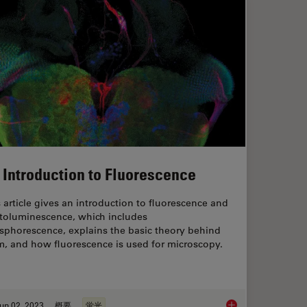
 Introduction to Fluorescence
 article gives an introduction to fluorescence and
toluminescence, which includes
sphorescence, explains the basic theory behind
m, and how fluorescence is used for microscopy.
un 02, 2023
概要
蛍光
ental Processes In Cancer Organoids
An Introduction to F