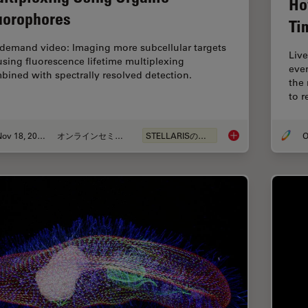
Ho
uorophores
Ti
demand video: Imaging more subcellular targets
Live
using fluorescence lifetime multiplexing
eve
bined with spectrally resolved detection.
the
to 
Nov 18, 2022
オンラインセミナー
STELLARISの機能
O
Live-Cell Fluorescen