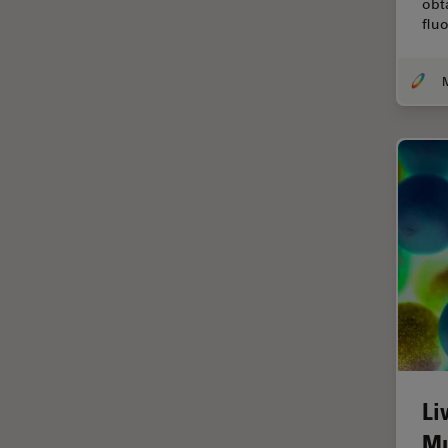
obt
TIRF
flu
Upright Microscopy
アプリケーションノート
イオンビームミリング
インダストリー
インペリアル・カレッジ・ロン
ドンイメージングハブ
ウイルス学
ウルトラミクロトーム
エルゴノミクス
エレクトロニクスおよび半導体
産業
エレクトロニクスのための断面
Li
解析
Mu