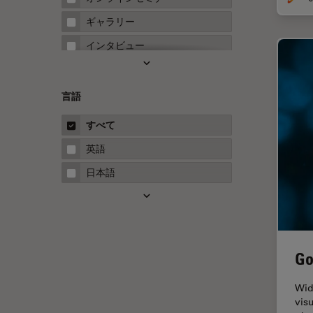
FRET
ギャラリー
Fテクニック
インタビュー
HyD
ホワイトぺーパー
Inverted Microscopy
ケーススタディ
言語
Neuro-Oncology
概要
すべて
Neurovascular Surgery
ガイド
英語
Red Reflex
日本語
SEM
Service
STED
Go
STELLARISの機能
TEM
Wid
vis
Thunderイメージング