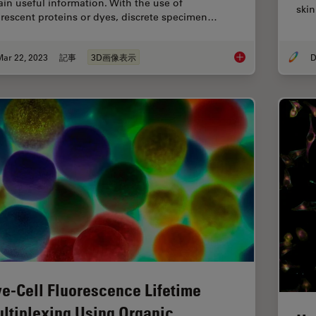
ain useful information. With the use of
ski
orescent proteins or dyes, discrete specimen…
Mar 22, 2023
記事
3D画像表示
Going Beyond Decon
ve-Cell Fluorescence Lifetime
ltiplexing Using Organic