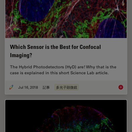
Which Sensor is the Best for Confocal
Imaging?
The Hybrid Photodetectors (HyD) are! Why that is the
case is explained in this short Science Lab article.
Jul 16, 2018
記事
多光子顕微鏡
Which S