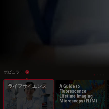
ポピュラー
Show subnavigation
ライフサイエンス
A Guide to
Fluorescence
Lifetime Imaging
Microscopy (FLIM)