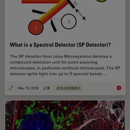
What is a Spectral Detector (SP Detector)?
The SP detector from Leica Microsystems denotes a
compound detection unit for point scanning
microscopes, in particular confocal microscopes. The SP
detector splits light into up to 5 spectral bands.…
Mar 10, 2019
記事
共焦点顕微鏡法
What is