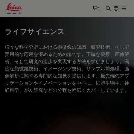
Leica Microsystems Logo
Togg
検索用語を
ライフサイエンス
様々な科学分野における顕微鏡の知識、研究技術、そして
実用的な応用を深めるための場です。正確な観察、画像解
析、そして研究の進歩を実現する方法を学びましょう。高
度な顕微鏡技術、イメージング技術、サンプル前処理、画
像解析に関する専門的な知見を提供します。最先端のアプ
リケーションやイノベーションを中心に、細胞生物学、神
経科学、がん研究などの分野を幅広くカバーしています。