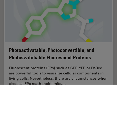
Photoactivatable, Photoconvertible, and
Photoswitchable Fluorescent Proteins
Fluorescent proteins (FPs) such as GFP, YFP or DsRed
are powerful tools to visualize cellular components in
living cells. Nevertheless, there are circumstances when
classical FPs reach their limits.…
May 04, 2017
記事
蛍光タンパク質
Photoac