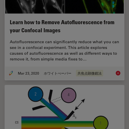
Learn how to Remove Autofluorescence from
your Confocal Images
Autofluorescence can significantly reduce what you can
see in a confocal experiment. This article explores
causes of autofluorescence as well as different ways to
remove it, from simple media fixes to…
Mar 23, 2020
ホワイトぺーパー
共焦点顕微鏡法
Learn h