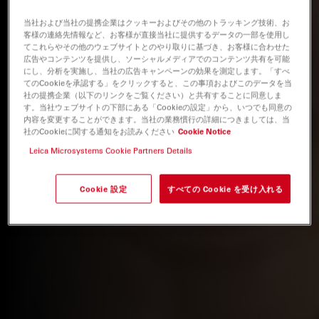
当社および当社の提携企業はクッキーおよびその他のトラッキング技術、お
客様の連絡先情報など、お客様が直接当社に提供するデータの一部を使用し
てこれらやその他のウェブサイトとのやり取りに基づき、お客様に合わせた
広告やコンテンツを提供し、ソーシャルメディアでのコンテンツ共有を可能
にし、分析を実施し、当社の広告キャンペーンの効果を測定します。「すべ
てのCookieを承認する」をクリックすると、この事項およびこのデータを当
社の提携企業（以下のリンクをご覧ください）と共有することに同意しま
す。当社ウェブサイトの下部にある「Cookieの設定」から、いつでも同意の
内容を変更することができます。当社の業務慣行の詳細につきましては、当
社のCookieに関する通知をお読みください
Cookie Notice
Leica Microsystems Cookie Partners Details
Cookie 設定
すべての Cookie を受け入れる