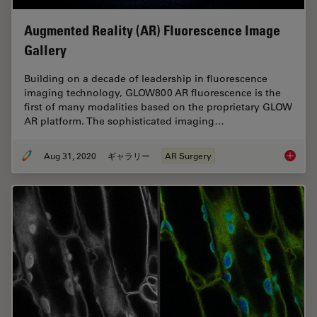
Augmented Reality (AR) Fluorescence Image
Gallery
Building on a decade of leadership in fluorescence
imaging technology, GLOW800 AR fluorescence is the
first of many modalities based on the proprietary GLOW
AR platform. The sophisticated imaging…
Aug 31, 2020
ギャラリー
AR Surgery
Augment