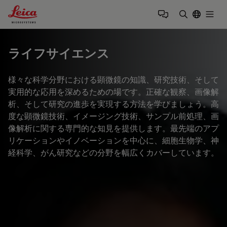
Leica Microsystems Logo
Togg
検索用語を
ライフサイエンス
様々な科学分野における顕微鏡の知識、研究技術、そして
実用的な応用を深めるための場です。正確な観察、画像解
析、そして研究の進歩を実現する方法を学びましょう。高
度な顕微鏡技術、イメージング技術、サンプル前処理、画
像解析に関する専門的な知見を提供します。最先端のアプ
リケーションやイノベーションを中心に、細胞生物学、神
経科学、がん研究などの分野を幅広くカバーしています。