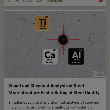
Jun 19, 2020
記事
鋼品質評価
Top Issu
Visual and Chemical Analysis of Steel
Microstructure: Faster Rating of Steel Quality
Simultaneous visual and chemical analysis of steel non-
metallic inclusions with a 2-methods-in-1 solution,