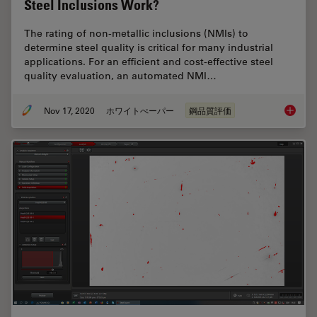
Steel Inclusions Work?
The rating of non-metallic inclusions (NMIs) to
determine steel quality is critical for many industrial
applications. For an efficient and cost-effective steel
quality evaluation, an automated NMI…
Nov 17, 2020
ホワイトぺーパー
鋼品質評価
How doe