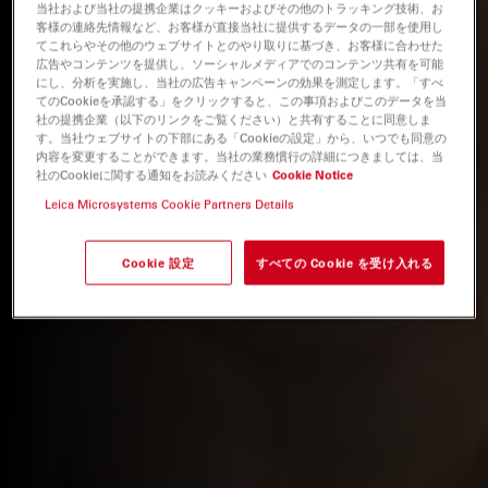
当社および当社の提携企業はクッキーおよびその他のトラッキング技術、お
客様の連絡先情報など、お客様が直接当社に提供するデータの一部を使用し
てこれらやその他のウェブサイトとのやり取りに基づき、お客様に合わせた
広告やコンテンツを提供し、ソーシャルメディアでのコンテンツ共有を可能
にし、分析を実施し、当社の広告キャンペーンの効果を測定します。「すべ
てのCookieを承認する」をクリックすると、この事項およびこのデータを当
社の提携企業（以下のリンクをご覧ください）と共有することに同意しま
す。当社ウェブサイトの下部にある「Cookieの設定」から、いつでも同意の
内容を変更することができます。当社の業務慣行の詳細につきましては、当
社のCookieに関する通知をお読みください
Cookie Notice
Leica Microsystems Cookie Partners Details
Cookie 設定
すべての Cookie を受け入れる