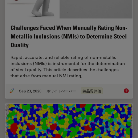
Challenges Faced When Manually Rating Non-
Metallic Inclusions (NMIs) to Determine Steel
Quality
Rapid, accurate, and reliable rating of non-metallic
inclusions (NMIs) is instrumental for the determination
of steel quality. This article describes the challenges
that arise from manual NMI rating,…
Sep 23, 2020
ホワイトぺーパー
鋼品質評価
Challen