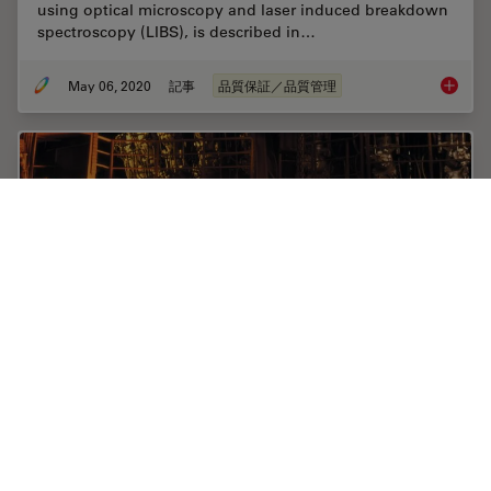
using optical microscopy and laser induced breakdown
spectroscopy (LIBS), is described in…
May 06, 2020
記事
品質保証／品質管理
Visual a
Rate the Quality of Your Steel: Free Webinar