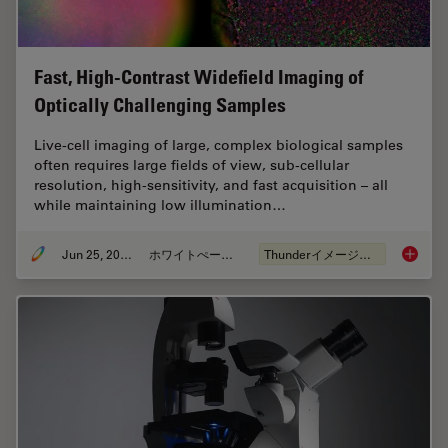
Fast, High-Contrast Widefield Imaging of
Optically Challenging Samples
Live‑cell imaging of large, complex biological samples
often requires large fields of view, sub-cellular
resolution, high-sensitivity, and fast acquisition – all
while maintaining low illumination…
Jun 25, 2026
ホワイトぺーパー
Thunderイメージング
Fast, H