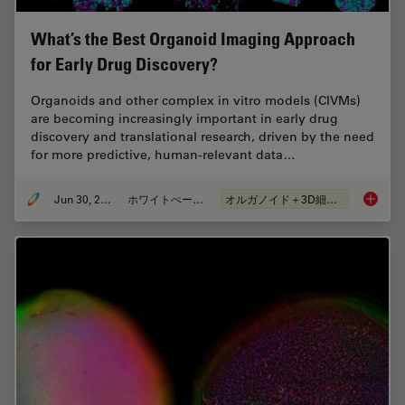
What’s the Best Organoid Imaging Approach
for Early Drug Discovery?
Organoids and other complex in vitro models (CIVMs)
are becoming increasingly important in early drug
discovery and translational research, driven by the need
for more predictive, human-relevant data…
Jun 30, 2026
ホワイトぺーパー
オルガノイド＋3D細胞培養
What’s 