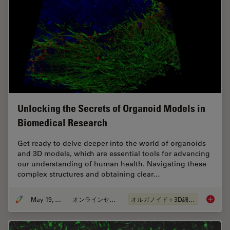
Unlocking the Secrets of Organoid Models in
Biomedical Research
Get ready to delve deeper into the world of organoids
and 3D models, which are essential tools for advancing
our understanding of human health. Navigating these
complex structures and obtaining clear…
May 19, 2025
オンラインセミナー
オルガノイド＋3D細胞培養
Unlocki