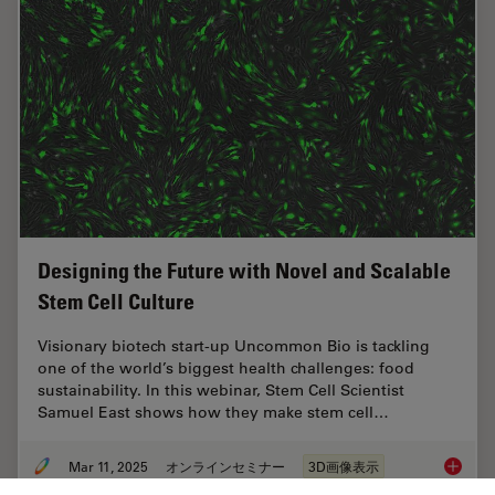
Designing the Future with Novel and Scalable
Stem Cell Culture
Visionary biotech start-up Uncommon Bio is tackling
one of the world’s biggest health challenges: food
sustainability. In this webinar, Stem Cell Scientist
Samuel East shows how they make stem cell…
Mar 11, 2025
オンラインセミナー
3D画像表示
Designi