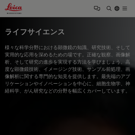
Leica Microsystems Logo
Togg
検索用語を
ライフサイエンス
様々な科学分野における顕微鏡の知識、研究技術、そして
実用的な応用を深めるための場です。正確な観察、画像解
析、そして研究の進歩を実現する方法を学びましょう。高
度な顕微鏡技術、イメージング技術、サンプル前処理、画
像解析に関する専門的な知見を提供します。最先端のアプ
リケーションやイノベーションを中心に、細胞生物学、神
経科学、がん研究などの分野を幅広くカバーしています。