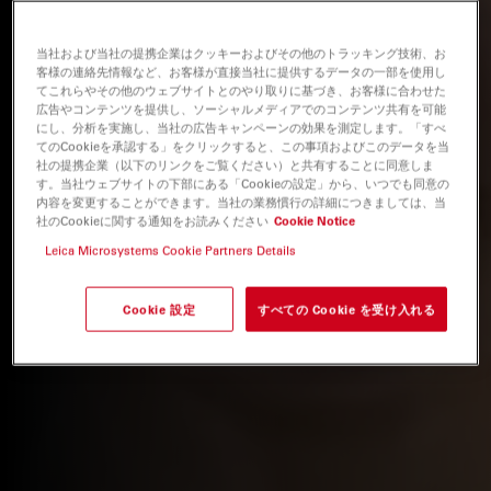
当社および当社の提携企業はクッキーおよびその他のトラッキング技術、お
客様の連絡先情報など、お客様が直接当社に提供するデータの一部を使用し
てこれらやその他のウェブサイトとのやり取りに基づき、お客様に合わせた
広告やコンテンツを提供し、ソーシャルメディアでのコンテンツ共有を可能
にし、分析を実施し、当社の広告キャンペーンの効果を測定します。「すべ
てのCookieを承認する」をクリックすると、この事項およびこのデータを当
社の提携企業（以下のリンクをご覧ください）と共有することに同意しま
す。当社ウェブサイトの下部にある「Cookieの設定」から、いつでも同意の
内容を変更することができます。当社の業務慣行の詳細につきましては、当
社のCookieに関する通知をお読みください
Cookie Notice
Leica Microsystems Cookie Partners Details
Cookie 設定
すべての Cookie を受け入れる