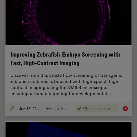
Improving Zebrafish-Embryo Screening with
Fast, High-Contrast Imaging
Discover from this article how screening of transgenic
zebrafish embryos is boosted with high-speed, high-
contrast imaging using the DM6 B microscope,
ensuring accurate targeting for developmental…
Jun 16, 2025
ケーススタディ
ゼブラフィッシュの研究
Improvi