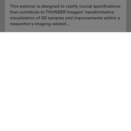
This webinar is designed to clarify crucial specifications
that contribute to THUNDER Imagers' transformative
visualization of 3D samples and improvements within a
researcher's imaging-related…
May 08, 2020
オンラインセミナー
画像の最適化とデコンボリューション
Computa