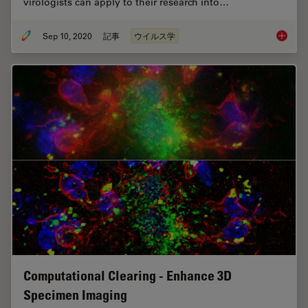
virologists can apply to their research into…
Sep 10, 2020
記事
ウイルス学
How Can
Computational Clearing - Enhance 3D
Specimen Imaging