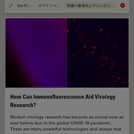
Oct 01, 2020
ホワイトぺーパー
画像の最適化とデコンボリューション
An Intr
How Can Immunofluorescence Aid Virology
Research?
Modern virology research has become as crucial now as
ever before due to the global COVID-19 pandemic.
There are many powerful technologies and assays that