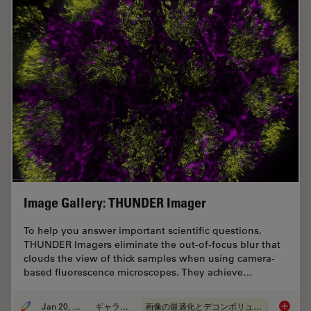
Image Gallery: THUNDER Imager
To help you answer important scientific questions,
THUNDER Imagers eliminate the out-of-focus blur that
clouds the view of thick samples when using camera-
based fluorescence microscopes. They achieve…
Jan 20, 2021
ギャラリー
画像の最適化とデコンボリューション
Image G