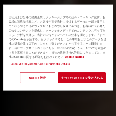
当社および当社の提携企業はクッキーおよびその他のトラッキング技術、お
客様の連絡先情報など、お客様が直接当社に提供するデータの一部を使用し
てこれらやその他のウェブサイトとのやり取りに基づき、お客様に合わせた
広告やコンテンツを提供し、ソーシャルメディアでのコンテンツ共有を可能
にし、分析を実施し、当社の広告キャンペーンの効果を測定します。「すべ
てのCookieを承認する」をクリックすると、この事項およびこのデータを当
社の提携企業（以下のリンクをご覧ください）と共有することに同意しま
す。当社ウェブサイトの下部にある「Cookieの設定」から、いつでも同意の
内容を変更することができます。当社の業務慣行の詳細につきましては、当
社のCookieに関する通知をお読みください
Cookie Notice
Leica Microsystems Cookie Partners Details
Cookie 設定
すべての Cookie を受け入れる