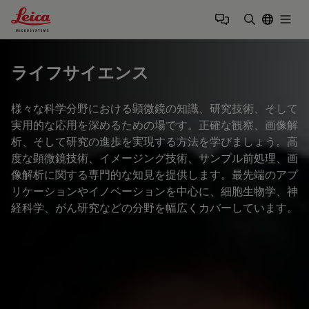
Leica Microsystems Logo
Togg
検索用語を
ライフサイエンス
様々な科学分野における顕微鏡の知識、研究技術、そして
実用的な応用を深めるための場です。正確な観察、画像解
析、そして研究の進歩を実現する方法を学びましょう。高
度な顕微鏡技術、イメージング技術、サンプル前処理、画
像解析に関する専門的な知見を提供します。最先端のアプ
リケーションやイノベーションを中心に、細胞生物学、神
経科学、がん研究などの分野を幅広くカバーしています。