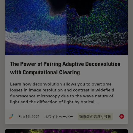
The Power of Pairing Adaptive Deconvolution
with Computational Clearing
Learn how deconvolution allows you to overcome
losses in image resolution and contrast in widefield
fluorescence microscopy due to the wave nature of
light and the diffraction of light by optical…
Feb 16, 2021
ホワイトぺーパー
顕微鏡の高度な技術
The Pow