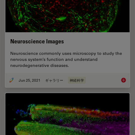
Neuroscience Images
Neuroscience commonly uses microscopy to study the
nervous system’s function and understand
neurodegenerative diseases.
Jun 25, 2021
ギャラリー
神経科学
Neurosc