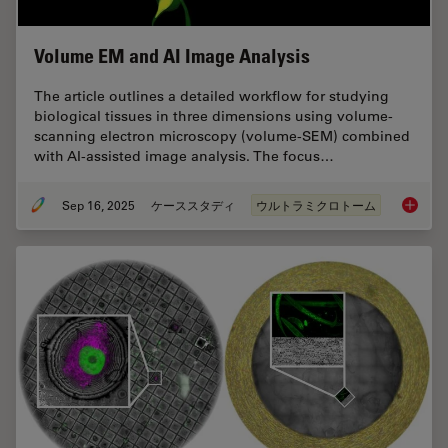
Volume EM and AI Image Analysis
The article outlines a detailed workflow for studying
biological tissues in three dimensions using volume-
scanning electron microscopy (volume-SEM) combined
with AI-assisted image analysis. The focus…
Sep 16, 2025
ケーススタディ
ウルトラミクロトーム
Volume 