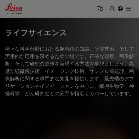
Leica Microsystems Logo
Togg
検索用語を
ライフサイエンス
様々な科学分野における顕微鏡の知識、研究技術、そして
実用的な応用を深めるための場です。正確な観察、画像解
析、そして研究の進歩を実現する方法を学びましょう。高
度な顕微鏡技術、イメージング技術、サンプル前処理、画
像解析に関する専門的な知見を提供します。最先端のアプ
リケーションやイノベーションを中心に、細胞生物学、神
経科学、がん研究などの分野を幅広くカバーしています。