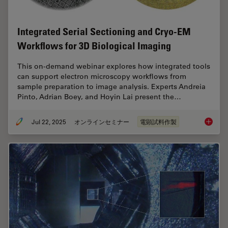
Integrated Serial Sectioning and Cryo-EM
Workflows for 3D Biological Imaging
This on-demand webinar explores how integrated tools
can support electron microscopy workflows from
sample preparation to image analysis. Experts Andreia
Pinto, Adrian Boey, and Hoyin Lai present the…
Jul 22, 2025
オンラインセミナー
電顕試料作製
Integra