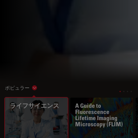
ポピュラー
Show subnavigation
ライフサイエンス
A Guide to
Fluorescence
Lifetime Imaging
Microscopy (FLIM)