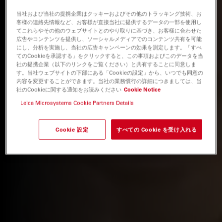
当社および当社の提携企業はクッキーおよびその他のトラッキング技術、お
客様の連絡先情報など、お客様が直接当社に提供するデータの一部を使用し
てこれらやその他のウェブサイトとのやり取りに基づき、お客様に合わせた
広告やコンテンツを提供し、ソーシャルメディアでのコンテンツ共有を可能
にし、分析を実施し、当社の広告キャンペーンの効果を測定します。「すべ
てのCookieを承認する」をクリックすると、この事項およびこのデータを当
社の提携企業（以下のリンクをご覧ください）と共有することに同意しま
す。当社ウェブサイトの下部にある「Cookieの設定」から、いつでも同意の
内容を変更することができます。当社の業務慣行の詳細につきましては、当
社のCookieに関する通知をお読みください
Cookie Notice
Leica Microsystems Cookie Partners Details
Cookie 設定
すべての Cookie を受け入れる