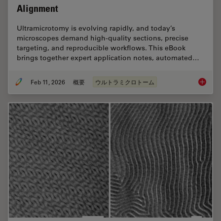
Alignment
Ultramicrotomy is evolving rapidly, and today’s
microscopes demand high‑quality sections, precise
targeting, and reproducible workflows. This eBook
brings together expert application notes, automated…
Feb 11, 2026
概要
ウルトラミクロトーム
Ultrami