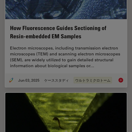
How Fluorescence Guides Sectioning of
Resin-embedded EM Samples
Electron microscopes, including transmission electron
microscopes (TEM) and scanning electron microscopes
(SEM), are widely utilized to gain detailed structural
information about biological samples or…
Jun 03, 2025
ケーススタディ
ウルトラミクロトーム
How Flu