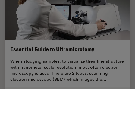
Essential Guide to Ultramicrotomy
When studying samples, to visualize their fine structure
with nanometer scale resolution, most often electron
microscopy is used. There are 2 types: scanning
electron microscopy (SEM) which images the…
Mar 31, 2025
ガイド
電顕試料作製
Essenti