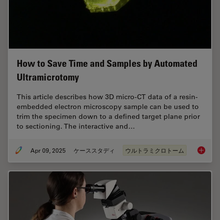
How to Save Time and Samples by Automated
Ultramicrotomy
This article describes how 3D micro-CT data of a resin-
embedded electron microscopy sample can be used to
trim the specimen down to a defined target plane prior
to sectioning. The interactive and…
Apr 09, 2025
ケーススタディ
ウルトラミクロトーム
How to 