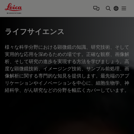
Leica Microsystems Logo
Togg
検索用語を
ライフサイエンス
様々な科学分野における顕微鏡の知識、研究技術、そして
実用的な応用を深めるための場です。正確な観察、画像解
析、そして研究の進歩を実現する方法を学びましょう。高
度な顕微鏡技術、イメージング技術、サンプル前処理、画
像解析に関する専門的な知見を提供します。最先端のアプ
リケーションやイノベーションを中心に、細胞生物学、神
経科学、がん研究などの分野を幅広くカバーしています。