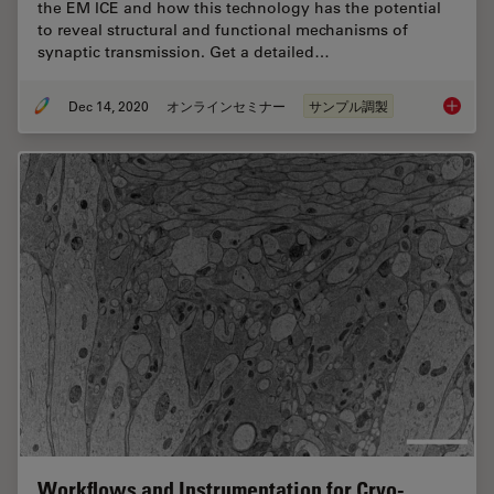
the EM ICE and how this technology has the potential
to reveal structural and functional mechanisms of
synaptic transmission. Get a detailed…
Dec 14, 2020
オンラインセミナー
サンプル調製
High-pr
Workflows and Instrumentation for Cryo-