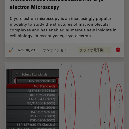
electron Microscopy
Cryo-electron microscopy is an increasingly popular
modality to study the structures of macromolecular
complexes and has enabled numerous new insights in
cell biology. In recent years, cryo-electron…
Nov 10, 2020
オンラインセミナー
クライオ電子顕微鏡
Workflo