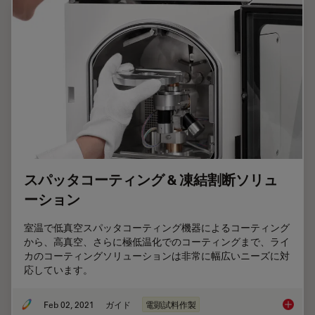
スパッタコーティング & 凍結割断ソリュ
ーション
室温で低真空スパッタコーティング機器によるコーティング
から、高真空、さらに極低温化でのコーティングまで、ライ
カのコーティングソリューションは非常に幅広いニーズに対
応しています。
Feb 02, 2021
ガイド
電顕試料作製
スパッタ