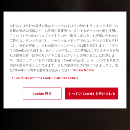
当社および当社の提携企業はクッキーおよびその他のトラッキング技術、お
客様の連絡先情報など、お客様が直接当社に提供するデータの一部を使用し
てこれらやその他のウェブサイトとのやり取りに基づき、お客様に合わせた
広告やコンテンツを提供し、ソーシャルメディアでのコンテンツ共有を可能
にし、分析を実施し、当社の広告キャンペーンの効果を測定します。「すべ
てのCookieを承認する」をクリックすると、この事項およびこのデータを当
社の提携企業（以下のリンクをご覧ください）と共有することに同意しま
す。当社ウェブサイトの下部にある「Cookieの設定」から、いつでも同意の
内容を変更することができます。当社の業務慣行の詳細につきましては、当
社のCookieに関する通知をお読みください
Cookie Notice
Leica Microsystems Cookie Partners Details
Cookie 設定
すべての Cookie を受け入れる