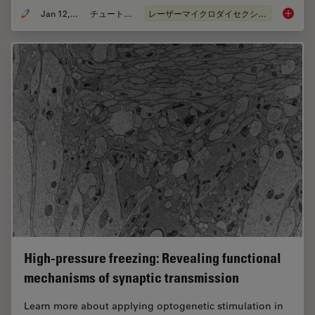
Jan 12, 2021
チュートリアル
レーザーマイクロダイセクション（LMD）
Informa
High-pressure freezing: Revealing functional
mechanisms of synaptic transmission
Learn more about applying optogenetic stimulation in