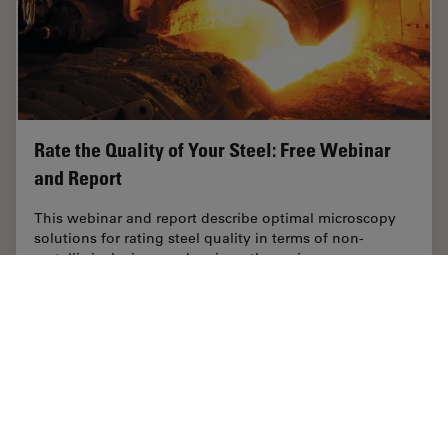
Rate the Quality of Your Steel: Free Webinar
and Report
This webinar and report describe optimal microscopy
solutions for rating steel quality in terms of non-
metallic inclusions and reviews the various
international and regional standards concerning…
Apr 28, 2020
記事
電子顕微鏡
Rate th