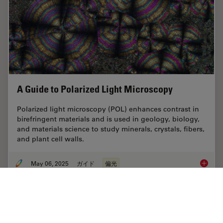
A Guide to Polarized Light Microscopy
Polarized light microscopy (POL) enhances contrast in
birefringent materials and is used in geology, biology,
and materials science to study minerals, crystals, fibers,
and plant cell walls.
May 06, 2025
ガイド
偏光
A Guide