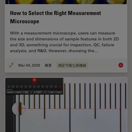
How to Select the Right Measurement
Microscope
With a measurement microscope, users can measure
the size and dimensions of sample features in both 2D
and 3D, something crucial for inspection, QC, failure
analysis, and R&D. However, choosing the…
Mar 04, 2026
概要
測定可能な顕微鏡
How to 