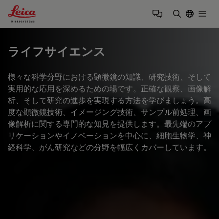
Leica Microsystems Logo
Togg
検索用語を
ライフサイエンス
様々な科学分野における顕微鏡の知識、研究技術、そして
実用的な応用を深めるための場です。正確な観察、画像解
析、そして研究の進歩を実現する方法を学びましょう。高
度な顕微鏡技術、イメージング技術、サンプル前処理、画
像解析に関する専門的な知見を提供します。最先端のアプ
リケーションやイノベーションを中心に、細胞生物学、神
経科学、がん研究などの分野を幅広くカバーしています。