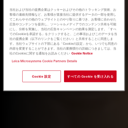
当社および当社の提携企業はクッキーおよびその他のトラッキング技術、お
客様の連絡先情報など、お客様が直接当社に提供するデータの一部を使用し
てこれらやその他のウェブサイトとのやり取りに基づき、お客様に合わせた
広告やコンテンツを提供し、ソーシャルメディアでのコンテンツ共有を可能
にし、分析を実施し、当社の広告キャンペーンの効果を測定します。「すべ
てのCookieを承認する」をクリックすると、この事項およびこのデータを当
社の提携企業（以下のリンクをご覧ください）と共有することに同意しま
す。当社ウェブサイトの下部にある「Cookieの設定」から、いつでも同意の
内容を変更することができます。当社の業務慣行の詳細につきましては、当
社のCookieに関する通知をお読みください
Cookie Notice
Leica Microsystems Cookie Partners Details
Cookie 設定
すべての Cookie を受け入れる