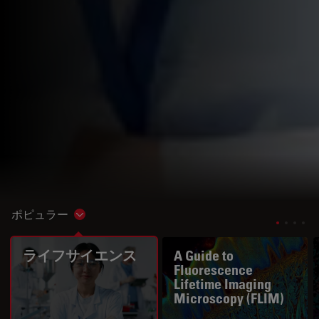
ポピュラー
Show subnavigation
ライフサイエンス
A Guide to
Fluorescence
Lifetime Imaging
Microscopy (FLIM)