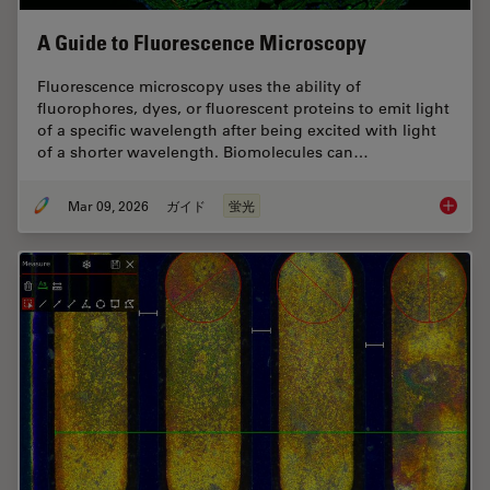
A Guide to Fluorescence Microscopy
Fluorescence microscopy uses the ability of
fluorophores, dyes, or fluorescent proteins to emit light
of a specific wavelength after being excited with light
of a shorter wavelength. Biomolecules can…
Mar 09, 2026
ガイド
蛍光
A Guide