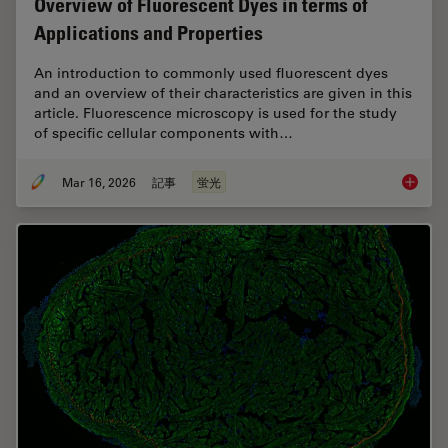
Overview of Fluorescent Dyes in terms of
Applications and Properties
An introduction to commonly used fluorescent dyes
and an overview of their characteristics are given in this
article. Fluorescence microscopy is used for the study
of specific cellular components with…
Mar 16, 2026
記事
蛍光
Overvie