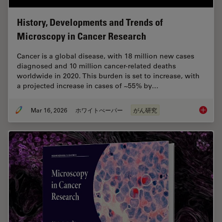
History, Developments and Trends of
Microscopy in Cancer Research
Cancer is a global disease, with 18 million new cases
diagnosed and 10 million cancer-related deaths
worldwide in 2020. This burden is set to increase, with
a projected increase in cases of ~55% by…
Mar 16, 2026
ホワイトぺーパー
がん研究
History