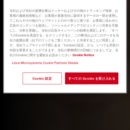
当社および当社の提携企業はクッキーおよびその他のトラッキング技術、お
客様の連絡先情報など、お客様が直接当社に提供するデータの一部を使用し
てこれらやその他のウェブサイトとのやり取りに基づき、お客様に合わせた
広告やコンテンツを提供し、ソーシャルメディアでのコンテンツ共有を可能
にし、分析を実施し、当社の広告キャンペーンの効果を測定します。「すべ
てのCookieを承認する」をクリックすると、この事項およびこのデータを当
社の提携企業（以下のリンクをご覧ください）と共有することに同意しま
す。当社ウェブサイトの下部にある「Cookieの設定」から、いつでも同意の
内容を変更することができます。当社の業務慣行の詳細につきましては、当
社のCookieに関する通知をお読みください
Cookie Notice
Leica Microsystems Cookie Partners Details
Cookie 設定
すべての Cookie を受け入れる