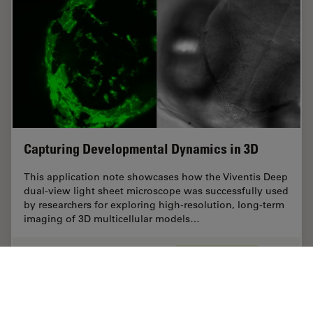
Capturing Developmental Dynamics in 3D
This application note showcases how the Viventis Deep
dual-view light sheet microscope was successfully used
by researchers for exploring high-resolution, long-term
imaging of 3D multicellular models…
Sep 03, 2025
ケーススタディ
ライトシート顕微鏡
Capturi