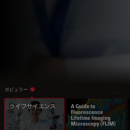
ポピュラー
Show subnavigation
ライフサイエンス
A Guide to
Fluorescence
Lifetime Imaging
Microscopy (FLIM)