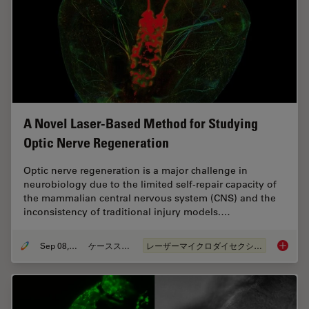
A Novel Laser-Based Method for Studying
Optic Nerve Regeneration
Optic nerve regeneration is a major challenge in
neurobiology due to the limited self-repair capacity of
the mammalian central nervous system (CNS) and the
inconsistency of traditional injury models.…
Sep 08, 2025
ケーススタディ
レーザーマイクロダイセクション（LMD）
A Novel