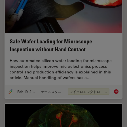
Safe Wafer Loading for Microscope
Inspection without Hand Contact
How automated silicon wafer loading for microscope
inspection helps improve microelectronics process
control and production efficiency is explained in this
article. Manual handling of wafers has a…
Feb 19, 2026
ケーススタディ
マイクロエレクトロニクス
Safe Wa