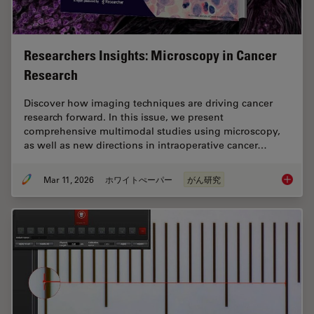
Researchers Insights: Microscopy in Cancer
Research
Discover how imaging techniques are driving cancer
research forward. In this issue, we present
comprehensive multimodal studies using microscopy,
as well as new directions in intraoperative cancer…
Mar 11, 2026
ホワイトぺーパー
がん研究
Researc