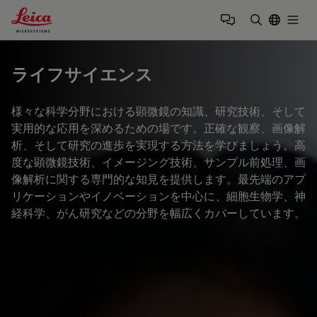
Leica Microsystems Logo
Togg
検索用語を
ライフサイエンス
様々な科学分野における顕微鏡の知識、研究技術、そして
実用的な応用を深めるための場です。正確な観察、画像解
析、そして研究の進歩を実現する方法を学びましょう。高
度な顕微鏡技術、イメージング技術、サンプル前処理、画
像解析に関する専門的な知見を提供します。最先端のアプ
リケーションやイノベーションを中心に、細胞生物学、神
経科学、がん研究などの分野を幅広くカバーしています。