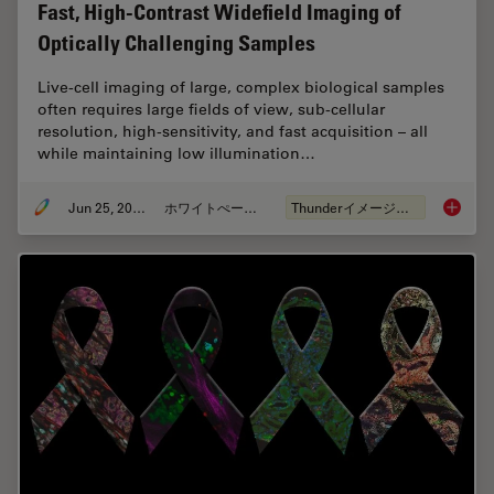
Fast, High-Contrast Widefield Imaging of
Optically Challenging Samples
Live‑cell imaging of large, complex biological samples
often requires large fields of view, sub-cellular
resolution, high-sensitivity, and fast acquisition – all
while maintaining low illumination…
Jun 25, 2026
ホワイトぺーパー
Thunderイメージング
Fast, H