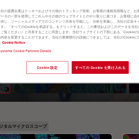
当社の提携企業はクッキーおよびその他のトラッキング技術、お客様の連絡先情報など、お
データの一部を使用してこれらやその他のウェブサイトとのやり取りに基づき、お客様に合
提供し、ソーシャルメディアでのコンテンツ共有を可能にし、分析を実施し、当社の広告キ
す。「すべてのCookieを承認する」をクリックすると、この事項およびこのデータを当
ご覧ください）と共有することに同意します。当社ウェブサイトの下部にある「Cookie
内容を変更することができます。当社の業務慣行の詳細につきましては、当社のCookie
い
Cookie Notice
systems Cookie Partners Details
A Guide to Fluorescence
Lifetime Imaging Microscopy
Cookie 設定
すべての Cookie を受け入れる
(FLIM)
ジタルマイクロスコープ