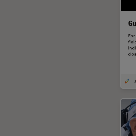
デジタルマイクロスコープ
バイオファーマ
Gu
バッテリー製造
プリント基板（PCB）
For
fiel
ボストン・イノベーション・ハ
indi
ブ
clos
マイクロエレクトロニクス
マイクロサージェリー
マイクロハブ・イメージング
J
メディカル
モデル生物
ライトシート顕微鏡
ライフサイエンス
ライブセルイメージング