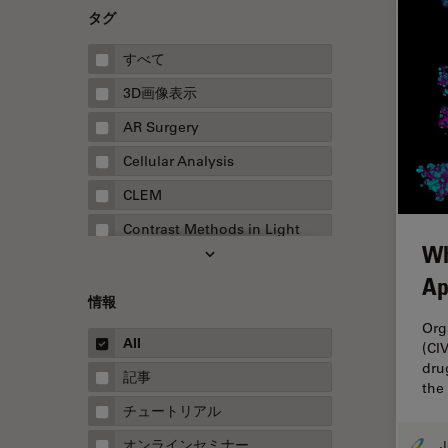
タグ
すべて
3D画像表示
AR Surgery
Cellular Analysis
CLEM
Contrast Methods in Light
Wh
Microscopy
Ap
Drosophila Research
情報
EMBLイメージングセンター
Org
All
(CI
FLIM（蛍光寿命イメージング顕
dru
微鏡法）
記事
the
FluoSync
チュートリアル
FRAP
オンラインセミナー