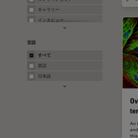
FRET
ギャラリー
Fテクニック
インタビュー
HyD
ホワイトぺーパー
Inverted Microscopy
ケーススタディ
言語
Neuro-Oncology
概要
すべて
Neurovascular Surgery
ガイド
英語
Red Reflex
日本語
SEM
Service
Ov
STED
te
STELLARISの機能
TEM
An 
and
Thunderイメージング
thi