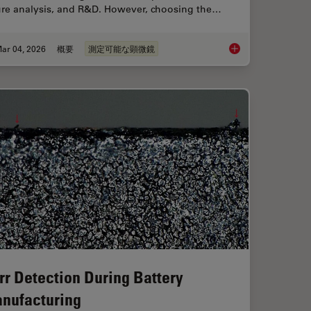
lure analysis, and R&D. However, choosing the…
ar 04, 2026
概要
測定可能な顕微鏡
ent Dyes in terms of Applications and Properties
How to Select the R
rr Detection During Battery
nufacturing