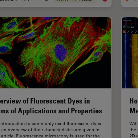
erview of Fluorescent Dyes in
Ho
rms of Applications and Properties
Me
introduction to commonly used fluorescent dyes
Wit
 an overview of their characteristics are given in
the 
s article. Fluorescence microscopy is used for the
2D a