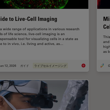
ide to Live-Cell Imaging
Mi
Ce
 a wide range of applications in various research
ds of life science, live-cell imaging is an
This
spensable tool for visualizing cells in a state as
and 
e to in vivo, i.e. living and active, as…
hig
as b
an 12, 2026
ガイド
ライブセルイメージング
O
Guide to Live-Cell I