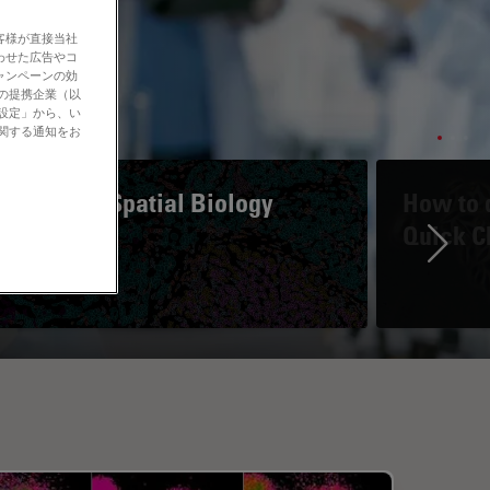
客様が直接当社
わせた広告やコ
ャンペーンの効
社の提携企業（以
の設定」から、い
に関する通知をお
A Guide to Spatial Biology
How to d
Quick C
Ne