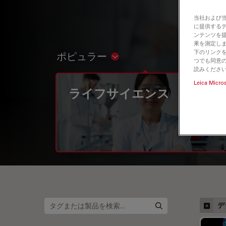
当社および
に提供する
ンテンツを
果を測定しま
下のリンクを
ポピュラー
Show subnavigation
つでも同意の
読みくださ
Leica Micro
ライフサイエンス
デ