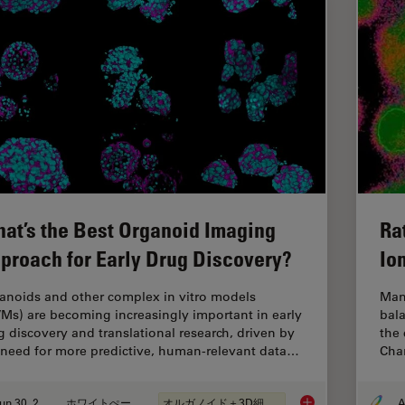
at’s the Best Organoid Imaging
Ra
proach for Early Drug Discovery?
Io
anoids and other complex in vitro models
Man
VMs) are becoming increasingly important in early
bala
g discovery and translational research, driven by
the 
 need for more predictive, human-relevant data…
Chan
Jun 30, 2026
ホワイトぺーパー
オルガノイド＋3D細胞培養
What’s the Best Org