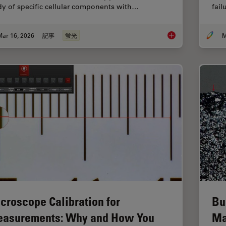
dy of specific cellular components with…
fai
Mar 16, 2026
記事
蛍光
M
Overview of Fluoresc
croscope Calibration for
Bu
asurements: Why and How You
Ma