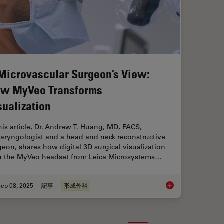
Microvascular Surgeon’s View:
w MyVeo Transforms
sualization
this article, Dr. Andrew T. Huang, MD, FACS,
laryngologist and a head and neck reconstructive
geon, shares how digital 3D surgical visualization
h the MyVeo headset from Leica Microsystems…
Sep 08, 2025
記事
形成外科
A Microvascular Sur