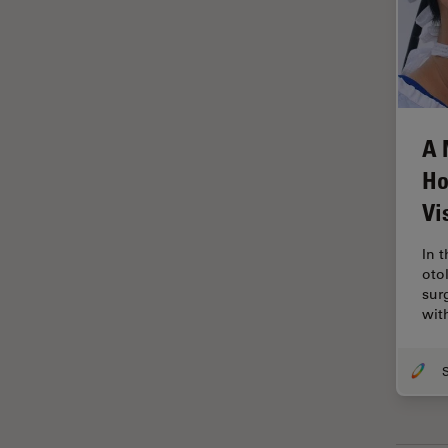
ラベルフリー
レーザーマイクロダイセクショ
ン（LMD）
レーザー誘起ブレークダウン分
光法(LIBS)
A 
ワイドフィールド顕微鏡
Ho
人工知能
Vi
位相差顕微鏡
In 
偏光
oto
sur
光コヒーレンス トモグラフィ
wit
（OCT）
光学系
光学顕微鏡
免疫蛍光