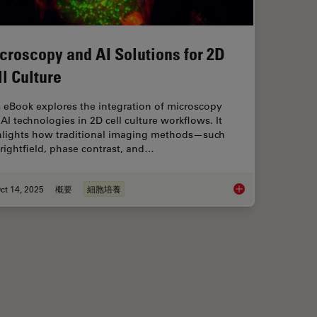
croscopy and AI Solutions for 2D
ll Culture
 eBook explores the integration of microscopy
AI technologies in 2D cell culture workflows. It
hlights how traditional imaging methods—such
rightfield, phase contrast, and…
ct 14, 2025
概要
細胞培養
maging
Microscopy and AI So