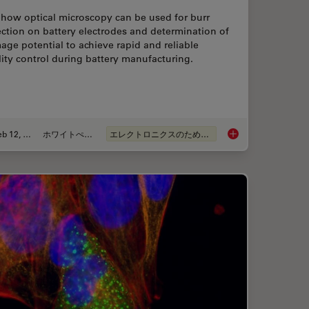
 how optical microscopy can be used for burr
ction on battery electrodes and determination of
ge potential to achieve rapid and reliable
ity control during battery manufacturing.
Feb 12, 2026
ホワイトぺーパー
エレクトロニクスのための断面解析
ion for Measurements: Why and How You Should Do It
Burr Detection Duri