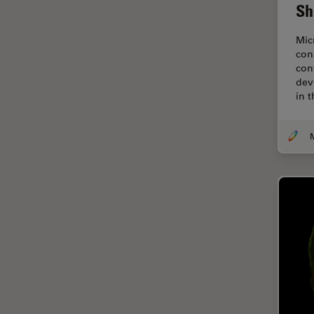
オックスフォード・センター・
Sh
オブ・エクセレンス
Mic
オルガノイド＋3D細胞培養
con
カメラ
con
dev
がん研究
in 
クライオSEM
クライオ電子顕微鏡
クリーニング
コーティング
コヒーレントラマン散乱(CRS)
サンフランシスコ・イノベーシ
ョン・ハブ
サンプル調製
ゼブラフィッシュの研究