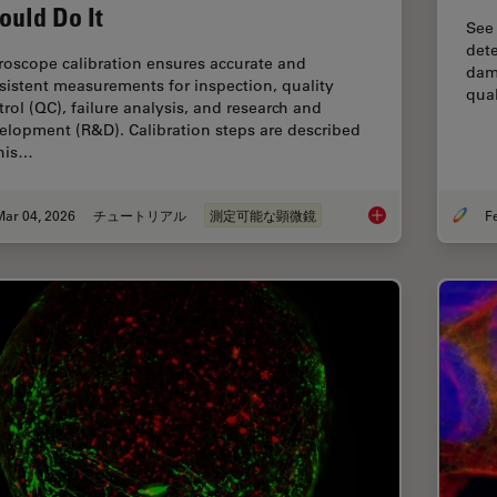
ould Do It
See
dete
roscope calibration ensures accurate and
dama
sistent measurements for inspection, quality
qual
trol (QC), failure analysis, and research and
elopment (R&D). Calibration steps are described
this…
Mar 04, 2026
チュートリアル
測定可能な顕微鏡
Microscope Calibrat