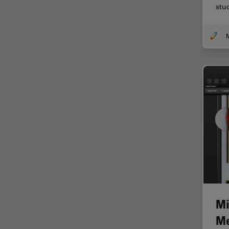
stu
TIRF
Upright Microscopy
アプリケーションノート
イオンビームミリング
インダストリー
インペリアル・カレッジ・ロン
ドンイメージングハブ
ウイルス学
ウルトラミクロトーム
エルゴノミクス
エレクトロニクスおよび半導体
産業
Mi
エレクトロニクスのための断面
解析
Me