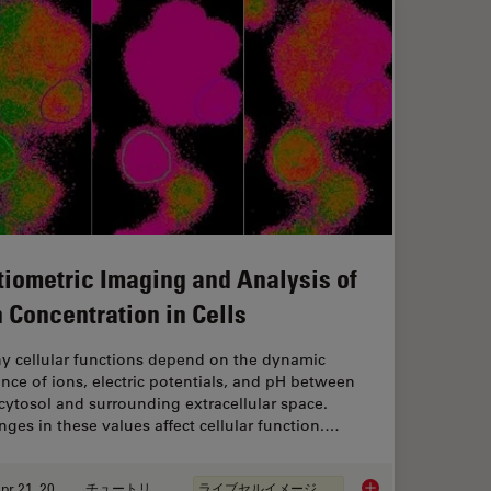
tiometric Imaging and Analysis of
n Concentration in Cells
y cellular functions depend on the dynamic
nce of ions, electric potentials, and pH between
cytosol and surrounding extracellular space.
ges in these values affect cellular function.…
Apr 21, 2026
チュートリアル
ライブセルイメージング
anoid Imaging Approach for Early Drug Discovery?
Ratiometric Imaging 