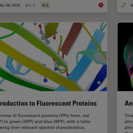
Mar 09, 2026
ガイド
蛍光
M
A Guide to Fluoresc
troduction to Fluorescent Proteins
An
rview of fluorescent proteins (FPs) from, red
This
P) to green (GFP) and blue (BFP), with a table
pho
wing their relevant spectral characteristics.
pho