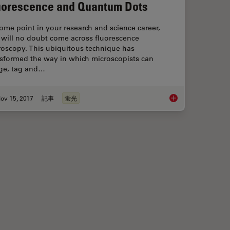
uorescence and Quantum Dots
ome point in your research and science career,
 will no doubt come across fluorescence
roscopy. This ubiquitous technique has
nsformed the way in which microscopists can
ge, tag and…
ov 15, 2017
記事
蛍光
The Fundamentals an