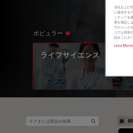
当社および
に提供する
ンテンツを
果を測定しま
下のリンクを
ポピュラー
つでも同意の
Show subnavigation
読みくださ
Leica Micro
ライフサイエンス
顕