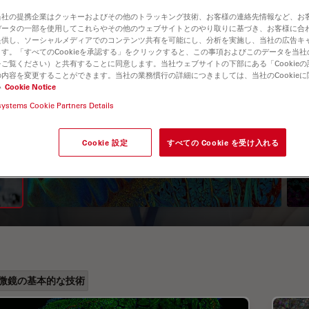
当社の提携企業はクッキーおよびその他のトラッキング技術、お客様の連絡先情報など、お
データの一部を使用してこれらやその他のウェブサイトとのやり取りに基づき、お客様に合
提供し、ソーシャルメディアでのコンテンツ共有を可能にし、分析を実施し、当社の広告キ
す。「すべてのCookieを承認する」をクリックすると、この事項およびこのデータを当
ご覧ください）と共有することに同意します。当社ウェブサイトの下部にある「Cookie
内容を変更することができます。当社の業務慣行の詳細につきましては、当社のCookie
い
Cookie Notice
systems Cookie Partners Details
A Guide to Fluorescence
Cookie 設定
すべての Cookie を受け入れる
Lifetime Imaging Microscopy
(FLIM)
微鏡の基本的な技術