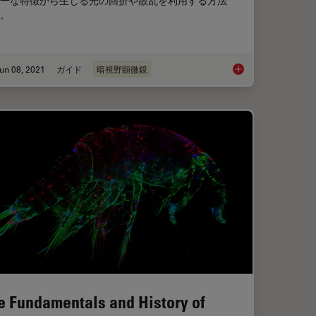
一な特徴から生じる光の回折や散乱を利用する方法
。
un 08, 2021
ガイド
暗視野顕微鏡
 Microscopy
暗視野顕微鏡
e Fundamentals and History of