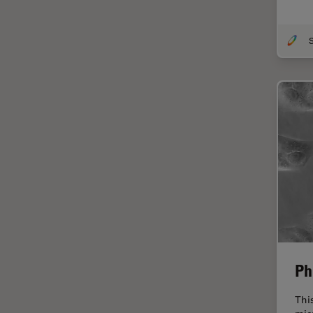
TIRF
Upright Microscopy
S
アプリケーションノート
イオンビームミリング
インダストリー
インペリアル・カレッジ・ロン
ドンイメージングハブ
ウイルス学
ウルトラミクロトーム
エルゴノミクス
エレクトロニクスおよび半導体
産業
Ph
エレクトロニクスのための断面
解析
Thi