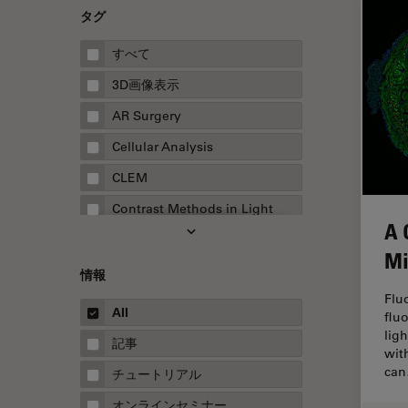
タグ
すべて
3D画像表示
AR Surgery
Cellular Analysis
CLEM
Contrast Methods in Light
A 
Microscopy
Mi
Drosophila Research
情報
EMBLイメージングセンター
Flu
All
flu
FLIM（蛍光寿命イメージング顕
lig
微鏡法）
記事
wit
FluoSync
ca
チュートリアル
FRAP
オンラインセミナー