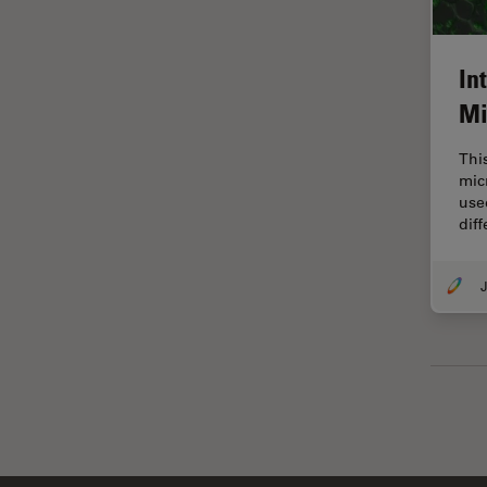
ラベルフリー
レーザーマイクロダイセクショ
In
ン（LMD）
Mi
レーザー誘起ブレークダウン分
光法(LIBS)
Thi
ワイドフィールド顕微鏡
mic
use
人工知能
dif
位相差顕微鏡
偏光
J
光コヒーレンス トモグラフィ
（OCT）
光学系
光学顕微鏡
免疫蛍光