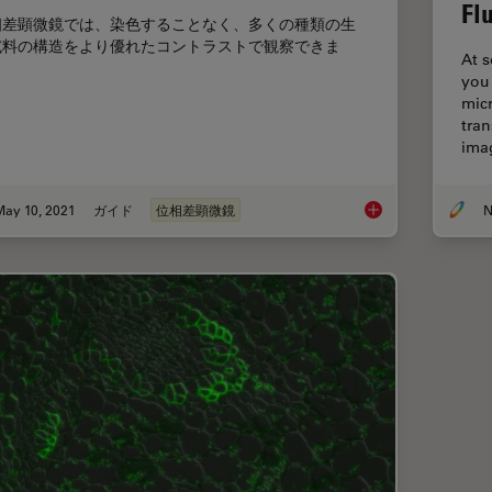
Fl
相差顕微鏡では、染色することなく、多くの種類の生
試料の構造をより優れたコントラストで観察できま
At s
。
you
mic
tra
ima
May 10, 2021
ガイド
位相差顕微鏡
N
位相コントラスト