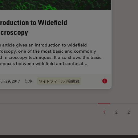
troduction to Widefield
croscopy
s article gives an introduction to widefield
roscopy, one of the most basic and commonly
d microscopy techniques. It also shows the basic
ferences between widefield and confocal…
un 29, 2017
記事
ワイドフィールド顕微鏡
Introduction to Wide
1
2
2