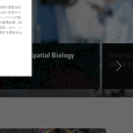
客様が直接当社
わせた広告やコ
ャンペーンの効
社の提携企業（以
の設定」から、い
に関する通知をお
A Guide to Spatial Biology
How to d
Quick C
Ne