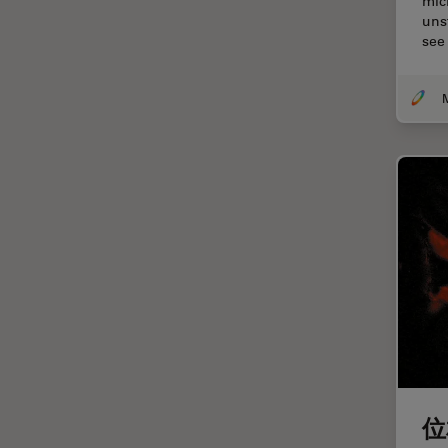
mic
オックスフォード・センター・
uns
オブ・エクセレンス
see
オルガノイド＋3D細胞培養
カメラ
がん研究
クライオSEM
クライオ電子顕微鏡
クリーニング
コーティング
コヒーレントラマン散乱(CRS)
サンフランシスコ・イノベーシ
ョン・ハブ
サンプル調製
ゼブラフィッシュの研究
位