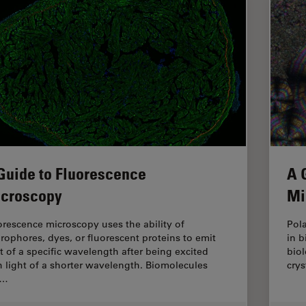
Guide to Fluorescence
A 
croscopy
Mi
orescence microscopy uses the ability of
Pola
orophores, dyes, or fluorescent proteins to emit
in b
ht of a specific wavelength after being excited
biol
h light of a shorter wavelength. Biomolecules
crys
n…