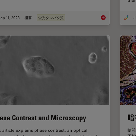
the
ep 11, 2023
概要
蛍光タンパク質
J
Introduction to Fluo
ase Contrast and Microscopy
暗
s article explains phase contrast, an optical
暗視