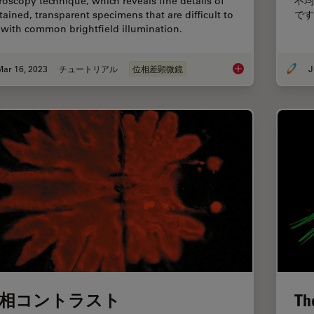
roscopy technique, which reveals fine details of
不均
tained, transparent specimens that are difficult to
です
 with common brightfield illumination.
Mar 16, 2023
チュートリアル
位相差顕微鏡
J
Phase Contrast and
相コントラスト
Th