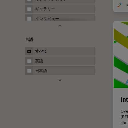
FRET
ギャラリー
Fテクニック
インタビュー
HyD
ホワイトぺーパー
Inverted Microscopy
ケーススタディ
言語
Neuro-Oncology
概要
すべて
Neurovascular Surgery
ガイド
英語
Red Reflex
日本語
SEM
Service
STED
In
STELLARISの機能
Ove
TEM
(RF
sho
Thunderイメージング