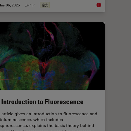
ay 06, 2025
ガイド
偏光
ence Microscopy
A Guide to Polarized
 Introduction to Fluorescence
 article gives an introduction to fluorescence and
toluminescence, which includes
sphorescence, explains the basic theory behind