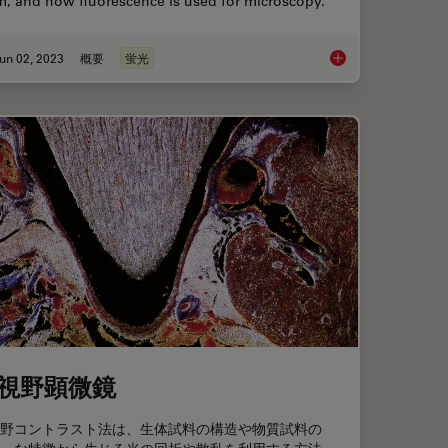
m, and how fluorescence is used for microscopy.
un 02, 2023
概要
蛍光
rescent Proteins
An Introduction to F
視野顕微鏡
野コントラスト法は、生体試料の構造や物質試料の