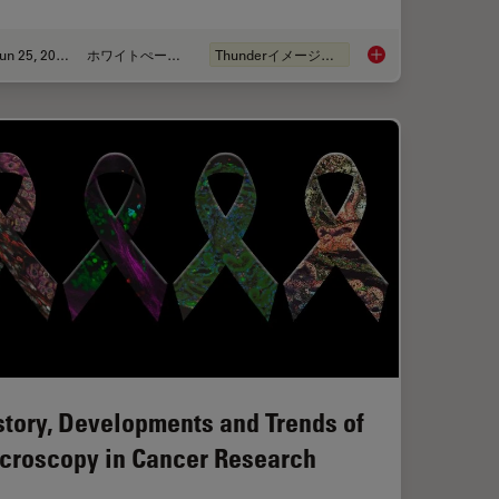
Jun 25, 2026
ホワイトぺーパー
Thunderイメージング
anoid Imaging Approach for Early Drug Discovery?
Fast, High-Contrast 
story, Developments and Trends of
croscopy in Cancer Research