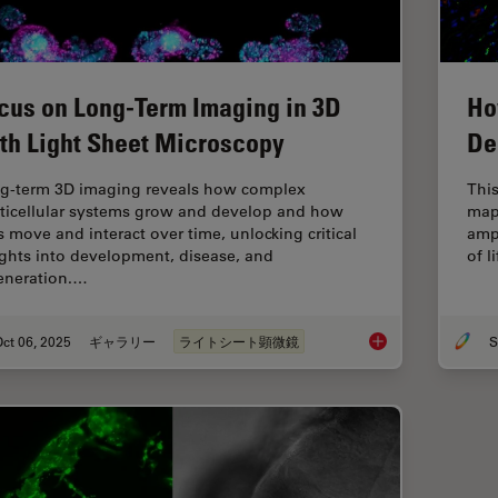
cus on Long-Term Imaging in 3D
Ho
th Light Sheet Microscopy
De
g-term 3D imaging reveals how complex
This
ticellular systems grow and develop and how
map
ls move and interact over time, unlocking critical
ampu
ights into development, disease, and
of l
eneration.…
ct 06, 2025
ギャラリー
ライトシート顕微鏡
S
Focus on Long-Term 