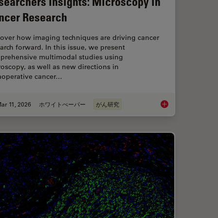
searchers Insights: Microscopy in
ncer Research
cover how imaging techniques are driving cancer
arch forward. In this issue, we present
prehensive multimodal studies using
oscopy, as well as new directions in
raoperative cancer…
ar 11, 2026
ホワイトぺーパー
がん研究
ent Dyes in terms of Applications and Properties
Researchers Insights