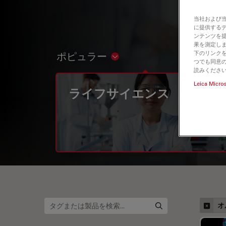
当社および
に提供する
ンテンツを
果を測定しま
下のリンクを
ポピュラー
Show subnavigation
つでも同意の
読みくださ
Leica Micro
ライフサイエンス
オ