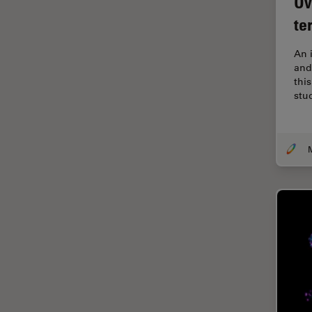
Ov
オックスフォード・センター・
オブ・エクセレンス
te
オルガノイド＋3D細胞培養
An 
カメラ
and
thi
がん研究
stu
クライオSEM
クライオ電子顕微鏡
クリーニング
コーティング
コヒーレントラマン散乱(CRS)
サンフランシスコ・イノベーシ
ョン・ハブ
サンプル調製
ゼブラフィッシュの研究