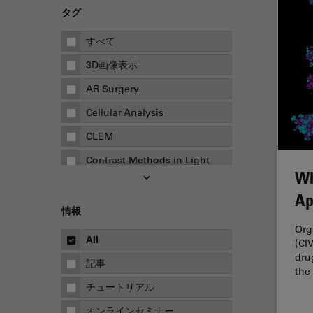
タグ
すべて
3D画像表示
AR Surgery
Cellular Analysis
CLEM
Contrast Methods in Light
Wh
Microscopy
Ap
Drosophila Research
情報
EMBLイメージングセンター
Org
All
(CI
FLIM（蛍光寿命イメージング顕
dru
微鏡法）
記事
the
FluoSync
チュートリアル
FRAP
オンラインセミナー