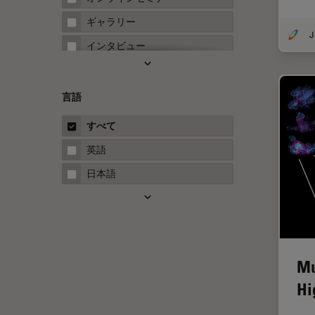
FRET
ギャラリー
Fテクニック
インタビュー
HyD
ホワイトぺーパー
Inverted Microscopy
ケーススタディ
言語
Neuro-Oncology
概要
すべて
Neurovascular Surgery
ガイド
英語
Red Reflex
日本語
SEM
Service
STED
STELLARISの機能
Mu
TEM
Hi
Thunderイメージング