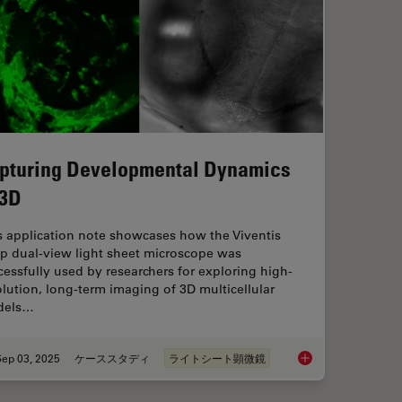
pturing Developmental Dynamics
 3D
s application note showcases how the Viventis
p dual-view light sheet microscope was
cessfully used by researchers for exploring high-
olution, long-term imaging of 3D multicellular
dels…
Sep 03, 2025
ケーススタディ
ライトシート顕微鏡
Capturing Developm