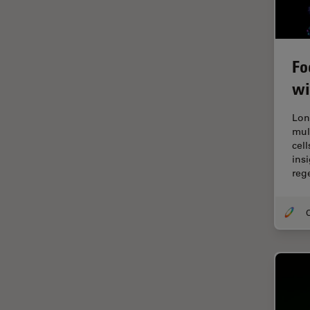
デジタルマイクロスコープ
バイオファーマ
バッテリー製造
Fo
プリント基板（PCB）
wi
ボストン・イノベーション・ハ
ブ
Lon
mul
マイクロエレクトロニクス
cel
マイクロサージェリー
ins
reg
マイクロハブ・イメージング
メディカル
O
モデル生物
ライトシート顕微鏡
ライフサイエンス
ライブセルイメージング