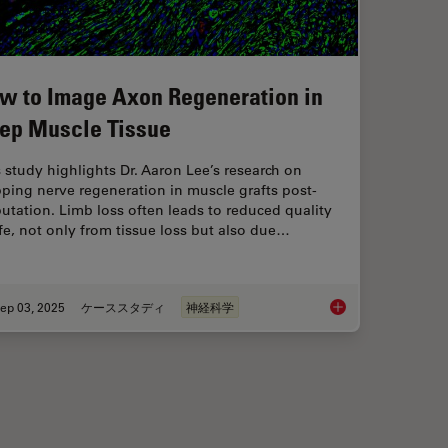
w to Image Axon Regeneration in
ep Muscle Tissue
 study highlights Dr. Aaron Lee’s research on
ping nerve regeneration in muscle grafts post-
tation. Limb loss often leads to reduced quality
ife, not only from tissue loss but also due…
ep 03, 2025
ケーススタディ
神経科学
Imaging in 3D with Light Sheet Microscopy
How to Image Axon R