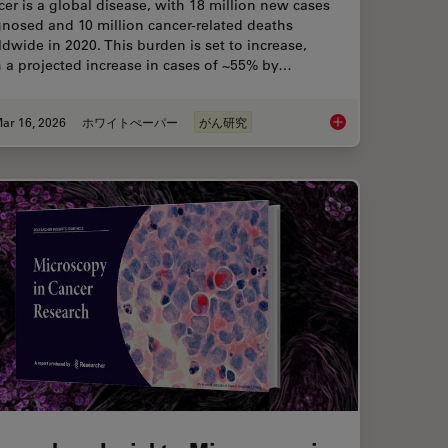
er is a global disease, with 18 million new cases
nosed and 10 million cancer-related deaths
dwide in 2020. This burden is set to increase,
 a projected increase in cases of ~55% by…
ar 16, 2026
ホワイトぺーパー
がん研究
f Organoids: High Content to Light Sheet
History, Developmen