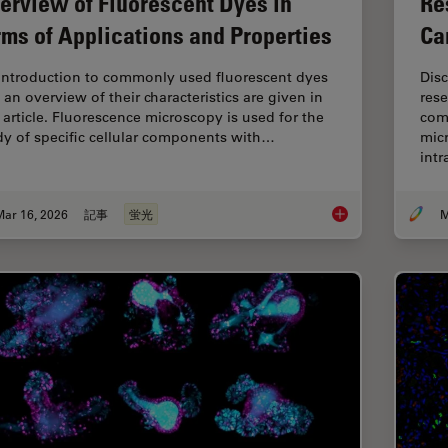
erview of Fluorescent Dyes in
Re
rms of Applications and Properties
Ca
introduction to commonly used fluorescent dyes
Dis
 an overview of their characteristics are given in
rese
s article. Fluorescence microscopy is used for the
com
dy of specific cellular components with…
micr
int
Mar 16, 2026
記事
蛍光
M
Overview of Fluoresc