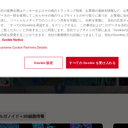
当社の提携企業はクッキーおよびその他のトラッキング技術、お客様の連絡先情報など、お
データの一部を使用してこれらやその他のウェブサイトとのやり取りに基づき、お客様に合
提供し、ソーシャルメディアでのコンテンツ共有を可能にし、分析を実施し、当社の広告キ
す。「すべてのCookieを承認する」をクリックすると、この事項およびこのデータを当
ご覧ください）と共有することに同意します。当社ウェブサイトの下部にある「Cookie
内容を変更することができます。当社の業務慣行の詳細につきましては、当社のCookie
い
Cookie Notice
systems Cookie Partners Details
A Guide to Fluorescence
Lifetime Imaging Microscopy
Cookie 設定
すべての Cookie を受け入れる
(FLIM)
ルガノイド＋3D細胞培養