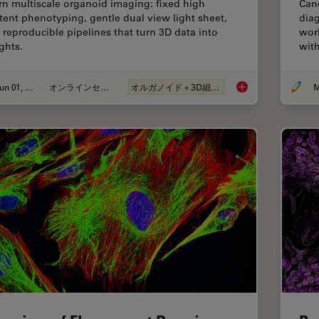
rn multiscale organoid imaging: fixed high
Canc
tent phenotyping, gentle dual view light sheet,
diag
 reproducible pipelines that turn 3D data into
worl
ghts.
with
Jun 01, 2026
オンラインセミナー
オルガノイド＋3D細胞培養
M
Multiscale Imaging o