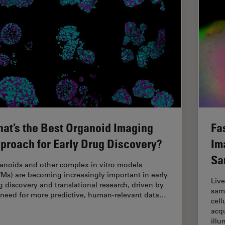
at’s the Best Organoid Imaging
Fa
proach for Early Drug Discovery?
Im
Sa
anoids and other complex in vitro models
VMs) are becoming increasingly important in early
Live
g discovery and translational research, driven by
samp
 need for more predictive, human-relevant data…
cell
acqu
ill