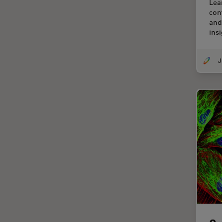
Lea
TIRF
con
and
Upright Microscopy
insi
アプリケーションノート
イオンビームミリング
インダストリー
インペリアル・カレッジ・ロン
ドンイメージングハブ
ウイルス学
ウルトラミクロトーム
エルゴノミクス
エレクトロニクスおよび半導体
産業
エレクトロニクスのための断面
解析