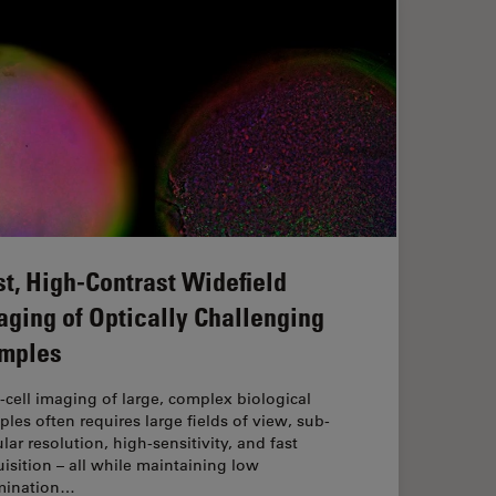
st, High-Contrast Widefield
aging of Optically Challenging
mples
‑cell imaging of large, complex biological
les often requires large fields of view, sub-
ular resolution, high-sensitivity, and fast
isition – all while maintaining low
umination…