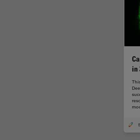
ラベルフリー
レーザーマイクロダイセクショ
ン（LMD）
レーザー誘起ブレークダウン分
光法(LIBS)
ワイドフィールド顕微鏡
Ca
人工知能
in
位相差顕微鏡
Thi
偏光
Dee
光コヒーレンス トモグラフィ
suc
（OCT）
res
mo
光学系
光学顕微鏡
免疫蛍光