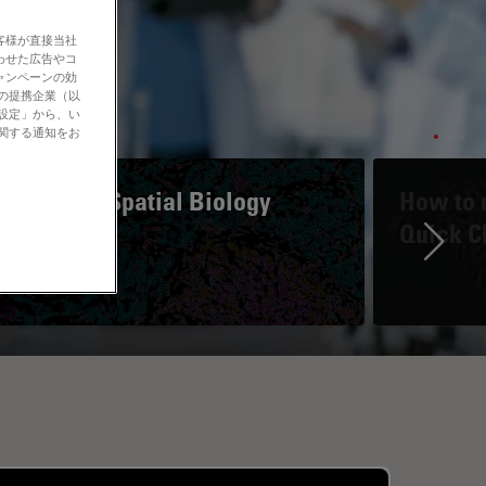
客様が直接当社
わせた広告やコ
ャンペーンの効
社の提携企業（以
の設定」から、い
に関する通知をお
A Guide to Spatial Biology
How to d
Quick C
Ne