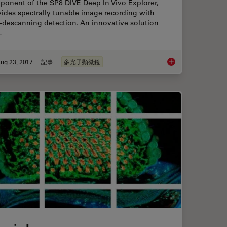
ponent of the SP8 DIVE Deep In Vivo Explorer,
ides spectrally tunable image recording with
-descanning detection. An innovative solution
…
ug 23, 2017
記事
多光子顕微鏡
vice for Light Sheet Sample Mounting
Mission Impossible A