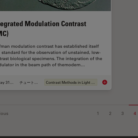
tegrated Modulation Contrast
MC)
fman modulation contrast has established itself
a standard for the observation of unstained, low-
trast biological specimens. The integration of the
ulator in the beam path of themodern…
May 31, 2011
チュートリアル
Contrast Methods in Light Microscopy
Integrated Modulati
ious
1
2
3
4