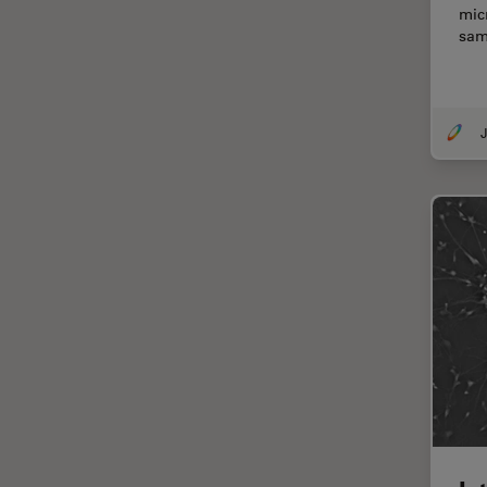
mic
TIRF
sam
Upright Microscopy
アプリケーションノート
イオンビームミリング
J
インダストリー
インペリアル・カレッジ・ロン
ドンイメージングハブ
ウイルス学
ウルトラミクロトーム
エルゴノミクス
エレクトロニクスおよび半導体
産業
エレクトロニクスのための断面
解析