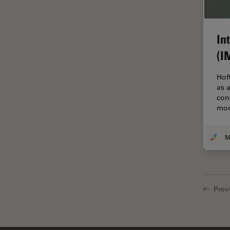
デジタルマイクロスコープ
バイオファーマ
In
バッテリー製造
(I
プリント基板（PCB）
ボストン・イノベーション・ハ
Hof
ブ
as 
con
マイクロエレクトロニクス
mod
マイクロサージェリー
マイクロハブ・イメージング
メディカル
モデル生物
ライトシート顕微鏡
Prev
ライフサイエンス
ライブセルイメージング