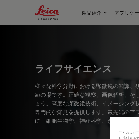
Leica Microsystems Logo
製品紹介
アプリケ
ライフサイエンス
様々な科学分野における顕微鏡の知識、
めの場です。正確な観察、画像解析、そ
ょう。高度な顕微鏡技術、イメージング
専門的な知見を提供します。最先端のア
に、細胞生物学、神経科学、がん研究な
当社および
に提供する