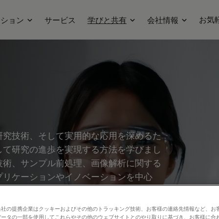
お気
ーション
サービス
学びと共有
会社情報
研究技術、そして実用的な応用を深めるた
して研究の進歩を実現する方法を学びまし
技術、サンプル前処理、画像解析に関する
プリケーションやイノベーションを中心
どの分野を幅広くカバーしています。
当社の提携企業はクッキーおよびその他のトラッキング技術、お客様の連絡先情報など、お
データの一部を使用してこれらやその他のウェブサイトとのやり取りに基づき、お客様に合