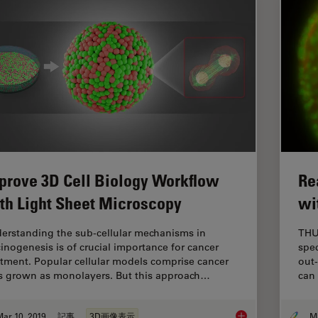
prove 3D Cell Biology Workflow
Re
th Light Sheet Microscopy
wi
erstanding the sub-cellular mechanisms in
THU
cinogenesis is of crucial importance for cancer
spec
atment. Popular cellular models comprise cancer
out-
ls grown as monolayers. But this approach…
can
ar 10, 2019
記事
3D画像表示
Improve 3D Cell Bio