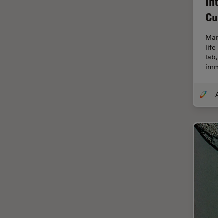
In
オックスフォード・センター・
オブ・エクセレンス
Cu
オルガノイド＋3D細胞培養
Mam
カメラ
life
lab,
がん研究
imm
クライオSEM
クライオ電子顕微鏡
A
クリーニング
コーティング
コヒーレントラマン散乱(CRS)
サンフランシスコ・イノベーシ
ョン・ハブ
サンプル調製
ゼブラフィッシュの研究