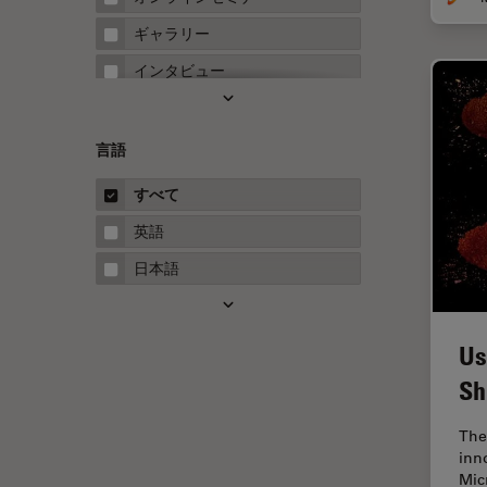
FRET
ギャラリー
Fテクニック
インタビュー
HyD
ホワイトぺーパー
Inverted Microscopy
ケーススタディ
言語
Neuro-Oncology
概要
すべて
Neurovascular Surgery
ガイド
英語
Red Reflex
日本語
SEM
Service
Us
STED
Sh
STELLARISの機能
TEM
The
inn
Thunderイメージング
Mic