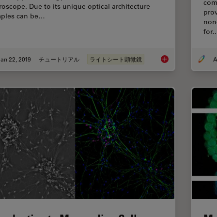
com
roscope. Due to its unique optical architecture
prov
ples can be…
non
for
an 22, 2019
チュートリアル
ライトシート顕微鏡
A
Using a Rotation De