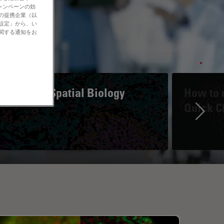
ャンペーンの効
社の提携企業（以
の設定」から、い
に関する通知をお
A Guide to Spatial Biology
How to d
Quick C
Ne