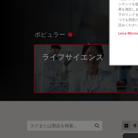
ンテンツを
果を測定しま
下のリンクを
つでも同意の
読みくださ
ポピュラー
Leica Micro
Show subnavigation
ライフサイエンス
オ