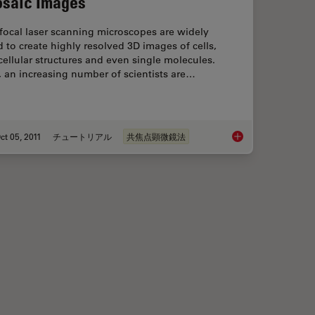
saic Images
focal laser scanning microscopes are widely
 to create highly resolved 3D images of cells,
ellular structures and even single molecules.
l, an increasing number of scientists are…
ct 05, 2011
チュートリアル
共焦点顕微鏡法
malian Cell Culture
Mosaic Images