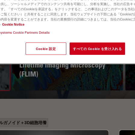
提供し、ソーシャルメディアでのコンテンツ共有を可能にし、分析を実施し、当社の広告キ
す。「すべてのCookieを承認する」をクリックすると、この事項およびこのデータを当
ご覧ください）と共有することに同意します。当社ウェブサイトの下部にある「Cookie
内容を変更することができます。当社の業務慣行の詳細につきましては、当社のCookie
い
Cookie Notice
systems Cookie Partners Details
Cookie 設定
すべての Cookie を受け入れる
A Guide to Fluorescence
Lifetime Imaging Microscopy
(FLIM)
ルガノイド＋3D細胞培養