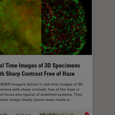
al Time Images of 3D Specimens
th Sharp Contrast Free of Haze
NDER Imagers deliver in real time images of 3D
imens with sharp contrast, free of the haze or
of-focus blur typical of widefield systems. They
 even image clearly places deep inside a…
Mar 05, 2019
ホワイトぺーパー
画像の最適化とデコンボリューション
logy Workflow with Light Sheet Microscopy
Real Time Images of