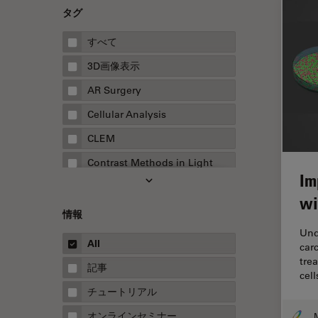
タグ
すべて
3D画像表示
AR Surgery
Cellular Analysis
CLEM
Contrast Methods in Light
Im
Microscopy
wi
Drosophila Research
情報
EMBLイメージングセンター
Und
All
car
FLIM（蛍光寿命イメージング顕
tre
微鏡法）
記事
cel
FluoSync
チュートリアル
FRAP
オンラインセミナー
M