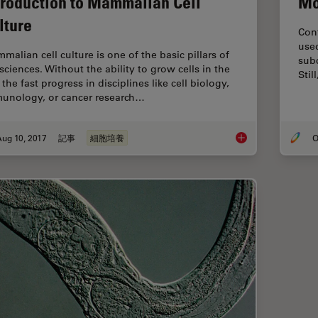
Mo
troduction to Mammalian Cell
lture
Con
used
malian cell culture is one of the basic pillars of
subc
 sciences. Without the ability to grow cells in the
Stil
 the fast progress in disciplines like cell biology,
unology, or cancer research…
ug 10, 2017
記事
細胞培養
O
Introduction to Mam