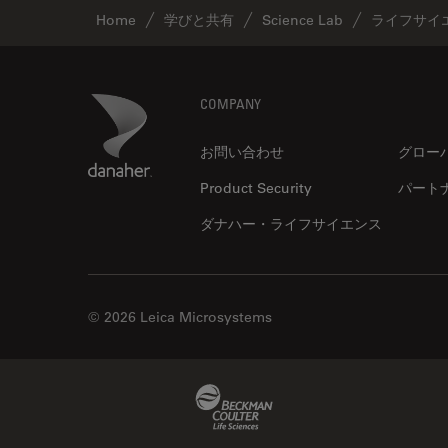
ラベルフリー
Home
学びと共有
Science Lab
ライフサイ
レーザーマイクロダイセクショ
ン（LMD）
Footer
Danaher Logo
COMPANY
レーザー誘起ブレークダウン分
光法(LIBS)
お問い合わせ
グロー
ワイドフィールド顕微鏡
Product Security
パート
人工知能
ダナハー・ライフサイエンス
位相差顕微鏡
偏光
光コヒーレンス トモグラフィ
© 2026 Leica Microsystems
（OCT）
光学系
光学顕微鏡
Beckman Coulter Link
免疫蛍光