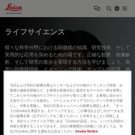
Leica Microsystems Logo
Togg
検索用語を
ライフサイエンス
様々な科学分野における顕微鏡の知識、研究技術、そして
実用的な応用を深めるための場です。正確な観察、画像解
析、そして研究の進歩を実現する方法を学びましょう。高
度な顕微鏡技術、イメージング技術、サンプル前処理、画
像解析に関する専門的な知見を提供します。最先端のアプ
リケーションやイノベーションを中心に、細胞生物学、神
当社および当社の提携企業はクッキーおよびその他のトラッキング技術、お
経科学、がん研究などの分野を幅広くカバーしています。
客様の連絡先情報など、お客様が直接当社に提供するデータの一部を使用し
てこれらやその他のウェブサイトとのやり取りに基づき、お客様に合わせた
広告やコンテンツを提供し、ソーシャルメディアでのコンテンツ共有を可能
にし、分析を実施し、当社の広告キャンペーンの効果を測定します。「すべ
てのCookieを承認する」をクリックすると、この事項およびこのデータを当
社の提携企業（以下のリンクをご覧ください）と共有することに同意しま
す。当社ウェブサイトの下部にある「Cookieの設定」から、いつでも同意の
内容を変更することができます。当社の業務慣行の詳細につきましては、当
社のCookieに関する通知をお読みください
Cookie Notice