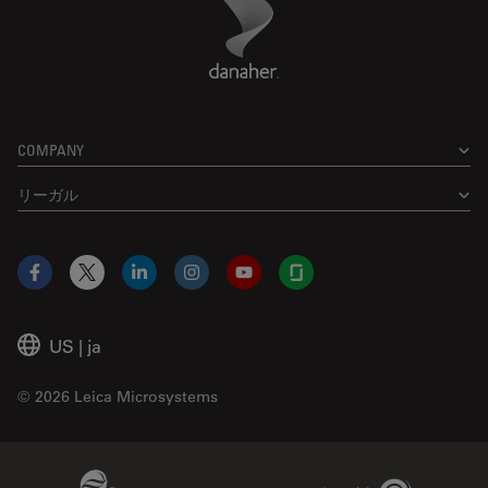
Footer
COMPANY
リーガル
Facebook
X
LinkedIn
Instagram
YouTube
Glassdoor
US
|
ja
© 2026 Leica Microsystems
Beckman Coulter Link
Genedata Link