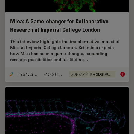
Mica: A Game-changer for Collaborative
Research at Imperial College London
This interview highlights the transformative impact of
Mica at Imperial College London. Scientists explain
how Mica has been a game-changer, expanding
research possibilities and facilitating…
Feb 10, 2025
インタビュー
オルガノイド＋3D細胞培養
Mica: A