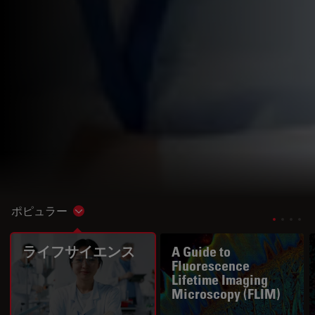
ポピュラー
Show subnavigation
ライフサイエンス
A Guide to
Fluorescence
Lifetime Imaging
Microscopy (FLIM)