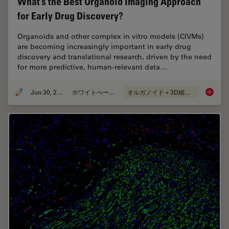
What’s the Best Organoid Imaging Approach
for Early Drug Discovery?
Organoids and other complex in vitro models (CIVMs)
are becoming increasingly important in early drug
discovery and translational research, driven by the need
for more predictive, human-relevant data…
Jun 30, 2026
ホワイトぺーパー
オルガノイド＋3D細胞培養
What’s 