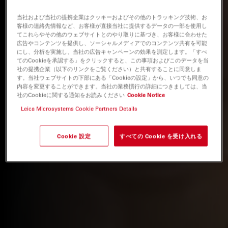
当社および当社の提携企業はクッキーおよびその他のトラッキング技術、お
客様の連絡先情報など、お客様が直接当社に提供するデータの一部を使用し
てこれらやその他のウェブサイトとのやり取りに基づき、お客様に合わせた
広告やコンテンツを提供し、ソーシャルメディアでのコンテンツ共有を可能
にし、分析を実施し、当社の広告キャンペーンの効果を測定します。「すべ
てのCookieを承認する」をクリックすると、この事項およびこのデータを当
社の提携企業（以下のリンクをご覧ください）と共有することに同意しま
す。当社ウェブサイトの下部にある「Cookieの設定」から、いつでも同意の
内容を変更することができます。当社の業務慣行の詳細につきましては、当
社のCookieに関する通知をお読みください
Cookie Notice
Leica Microsystems Cookie Partners Details
Cookie 設定
すべての Cookie を受け入れる