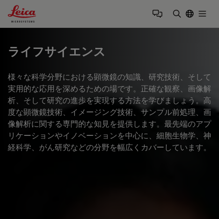
Leica Microsystems Logo
Togg
検索用語を
ライフサイエンス
様々な科学分野における顕微鏡の知識、研究技術、そして
実用的な応用を深めるための場です。正確な観察、画像解
析、そして研究の進歩を実現する方法を学びましょう。高
度な顕微鏡技術、イメージング技術、サンプル前処理、画
像解析に関する専門的な知見を提供します。最先端のアプ
リケーションやイノベーションを中心に、細胞生物学、神
経科学、がん研究などの分野を幅広くカバーしています。