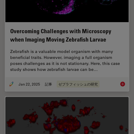
Overcoming Challenges with Microscopy
when Imaging Moving Zebrafish Larvae
Zebrafish is a valuable model organism with many
beneficial traits. However, imaging a full organism
poses challenges as it is not stationary. Here, this case
study shows how zebrafish larvae can be…
Jan 22, 2025
記事
ゼブラフィッシュの研究
Overcom