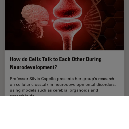
How do Cells Talk to Each Other During
Neurodevelopment?
Professor Silvia Capello presents her group’s research
on cellular crosstalk in neurodevelopmental disorders,
using models such as cerebral organoids and
assembloids.
May 21, 2024
オンラインセミナー
オルガノイド＋3D細胞培養
How do 