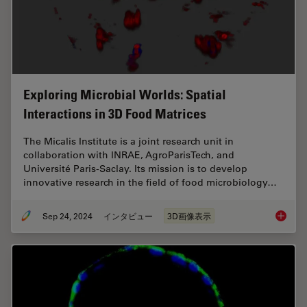
Exploring Microbial Worlds: Spatial
Interactions in 3D Food Matrices
The Micalis Institute is a joint research unit in
collaboration with INRAE, AgroParisTech, and
Université Paris-Saclay. Its mission is to develop
innovative research in the field of food microbiology…
Sep 24, 2024
インタビュー
3D画像表示
Explorin