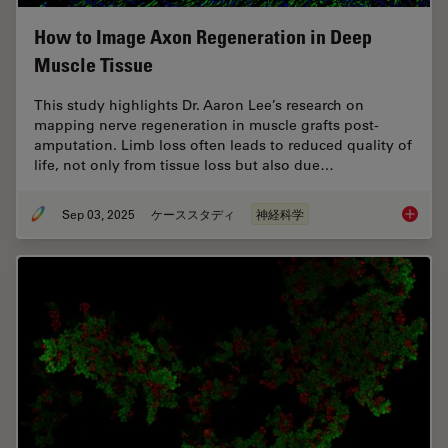
How to Image Axon Regeneration in Deep
Muscle Tissue
This study highlights Dr. Aaron Lee’s research on
mapping nerve regeneration in muscle grafts post-
amputation. Limb loss often leads to reduced quality of
life, not only from tissue loss but also due…
Sep 03, 2025
ケーススタディ
神経科学
How to 