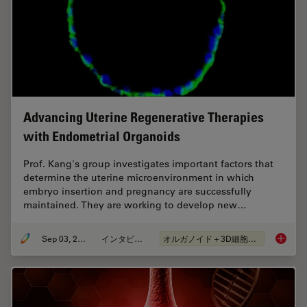
Advancing Uterine Regenerative Therapies
with Endometrial Organoids
Prof. Kang's group investigates important factors that
determine the uterine microenvironment in which
embryo insertion and pregnancy are successfully
maintained. They are working to develop new…
Sep 03, 2024
インタビュー
オルガノイド＋3D細胞培養
Advanci