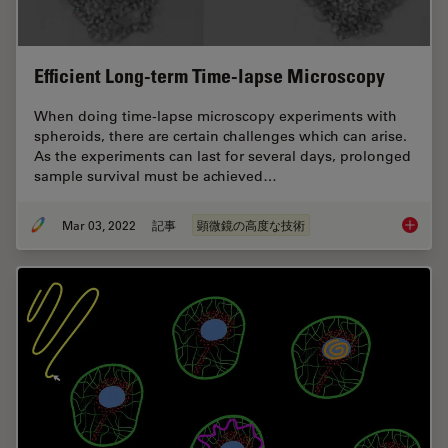
Efficient Long-term Time-lapse Microscopy
When doing time-lapse microscopy experiments with
spheroids, there are certain challenges which can arise.
As the experiments can last for several days, prolonged
sample survival must be achieved…
Mar 03, 2022
記事
顕微鏡の高度な技術
Efficie