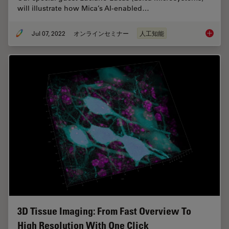
will illustrate how Mica’s AI-enabled…
Jul 07, 2022
オンラインセミナー
人工知能
3D Spat
3D Tissue Imaging: From Fast Overview To
High Resolution With One Click