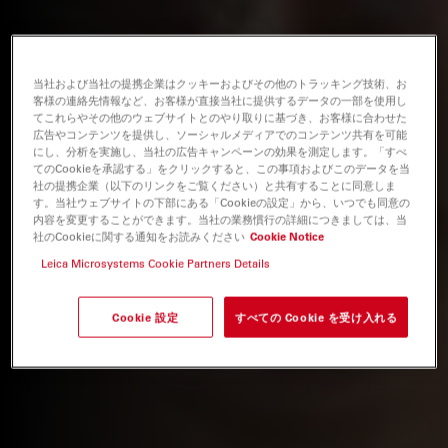
当社および当社の提携企業はクッキーおよびその他のトラッキング技術、お
客様の連絡先情報など、お客様が直接当社に提供するデータの一部を使用し
てこれらやその他のウェブサイトとのやり取りに基づき、お客様に合わせた
広告やコンテンツを提供し、ソーシャルメディアでのコンテンツ共有を可能
にし、分析を実施し、当社の広告キャンペーンの効果を測定します。「すべ
てのCookieを承認する」をクリックすると、この事項およびこのデータを当
社の提携企業（以下のリンクをご覧ください）と共有することに同意しま
す。当社ウェブサイトの下部にある「Cookieの設定」から、いつでも同意の
内容を変更することができます。当社の業務慣行の詳細につきましては、当
社のCookieに関する通知をお読みください
Cookie Notice
Leica Microsystems Cookie Partners Details
Cookie 設定
すべての Cookie を受け入れる