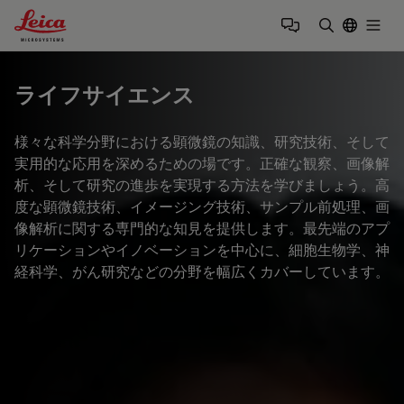
Leica Microsystems Logo
Togg
検索用語を
ライフサイエンス
様々な科学分野における顕微鏡の知識、研究技術、そして
実用的な応用を深めるための場です。正確な観察、画像解
析、そして研究の進歩を実現する方法を学びましょう。高
度な顕微鏡技術、イメージング技術、サンプル前処理、画
像解析に関する専門的な知見を提供します。最先端のアプ
リケーションやイノベーションを中心に、細胞生物学、神
経科学、がん研究などの分野を幅広くカバーしています。