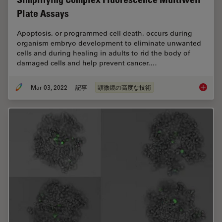
Plate Assays
Apoptosis, or programmed cell death, occurs during
organism embryo development to eliminate unwanted
cells and during healing in adults to rid the body of
damaged cells and help prevent cancer.…
Mar 03, 2022
記事
顕微鏡の高度な技術
Simplif