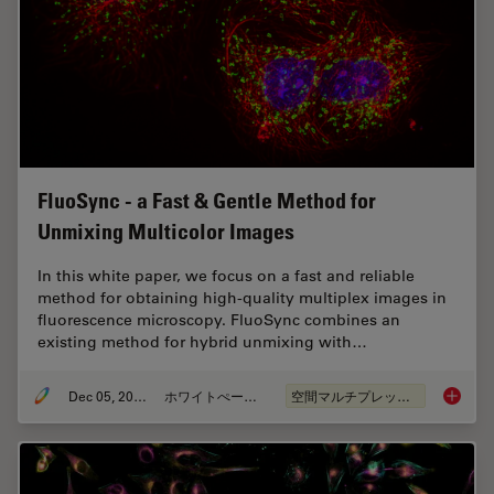
FluoSync - a Fast & Gentle Method for
Unmixing Multicolor Images
In this white paper, we focus on a fast and reliable
method for obtaining high-quality multiplex images in
fluorescence microscopy. FluoSync combines an
existing method for hybrid unmixing with…
Dec 05, 2022
ホワイトぺーパー
空間マルチプレックス
FluoSyn