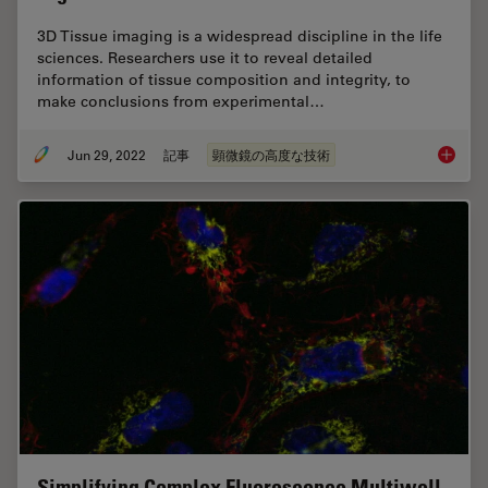
3D Tissue imaging is a widespread discipline in the life
sciences. Researchers use it to reveal detailed
information of tissue composition and integrity, to
make conclusions from experimental…
Jun 29, 2022
記事
顕微鏡の高度な技術
3D Tiss
Simplifying Complex Fluorescence Multiwell