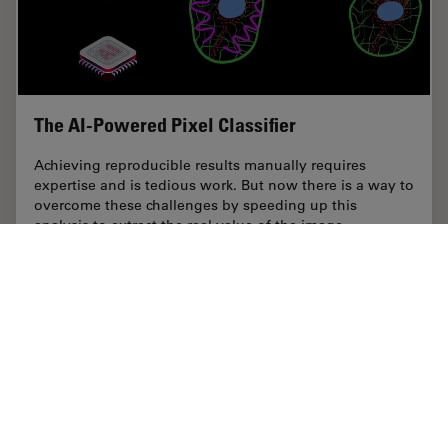
The AI-Powered Pixel Classifier
Achieving reproducible results manually requires
expertise and is tedious work. But now there is a way to
overcome these challenges by speeding up this
analysis to extract the real value of the image…
Jan 10, 2022
記事
人工知能
The AI-P