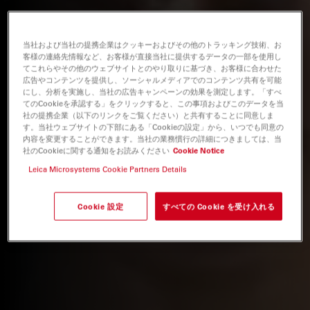
当社および当社の提携企業はクッキーおよびその他のトラッキング技術、お
客様の連絡先情報など、お客様が直接当社に提供するデータの一部を使用し
てこれらやその他のウェブサイトとのやり取りに基づき、お客様に合わせた
広告やコンテンツを提供し、ソーシャルメディアでのコンテンツ共有を可能
にし、分析を実施し、当社の広告キャンペーンの効果を測定します。「すべ
てのCookieを承認する」をクリックすると、この事項およびこのデータを当
社の提携企業（以下のリンクをご覧ください）と共有することに同意しま
す。当社ウェブサイトの下部にある「Cookieの設定」から、いつでも同意の
内容を変更することができます。当社の業務慣行の詳細につきましては、当
社のCookieに関する通知をお読みください
Cookie Notice
Leica Microsystems Cookie Partners Details
Cookie 設定
すべての Cookie を受け入れる