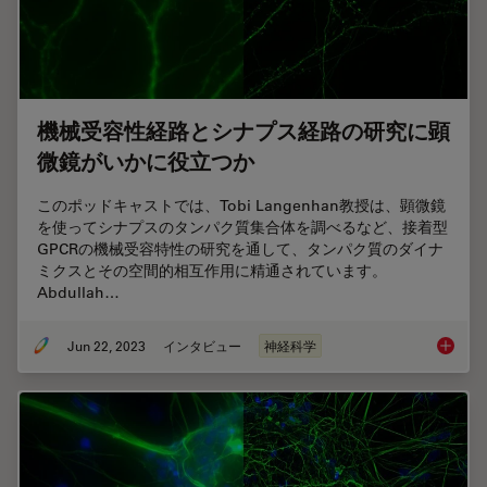
機械受容性経路とシナプス経路の研究に顕
微鏡がいかに役立つか
このポッドキャストでは、Tobi Langenhan教授は、顕微鏡
を使ってシナプスのタンパク質集合体を調べるなど、接着型
GPCRの機械受容特性の研究を通して、タンパク質のダイナ
ミクスとその空間的相互作用に精通されています。
Abdullah…
Jun 22, 2023
インタビュー
神経科学
機械受