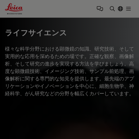
Leica Microsystems Logo
Togg
検索用語を
ライフサイエンス
様々な科学分野における顕微鏡の知識、研究技術、そして
実用的な応用を深めるための場です。正確な観察、画像解
析、そして研究の進歩を実現する方法を学びましょう。高
度な顕微鏡技術、イメージング技術、サンプル前処理、画
像解析に関する専門的な知見を提供します。最先端のアプ
リケーションやイノベーションを中心に、細胞生物学、神
経科学、がん研究などの分野を幅広くカバーしています。