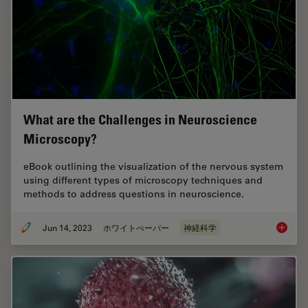
What are the Challenges in Neuroscience
Microscopy?
eBook outlining the visualization of the nervous system
using different types of microscopy techniques and
methods to address questions in neuroscience.
Jun 14, 2023
ホワイトぺーパー
神経科学
What ar