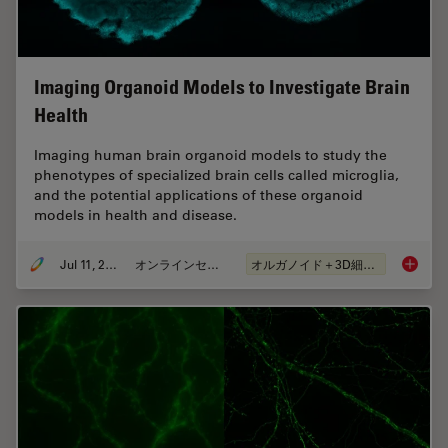
Imaging Organoid Models to Investigate Brain
Health
Imaging human brain organoid models to study the
phenotypes of specialized brain cells called microglia,
and the potential applications of these organoid
models in health and disease.
Jul 11, 2023
オンラインセミナー
オルガノイド＋3D細胞培養
Imaging