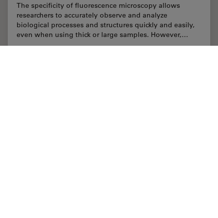
The specificity of fluorescence microscopy allows
researchers to accurately observe and analyze
biological processes and structures quickly and easily,
even when using thick or large samples. However,…
Jan 17, 2022
ホワイトぺーパー
人工知能
How to 