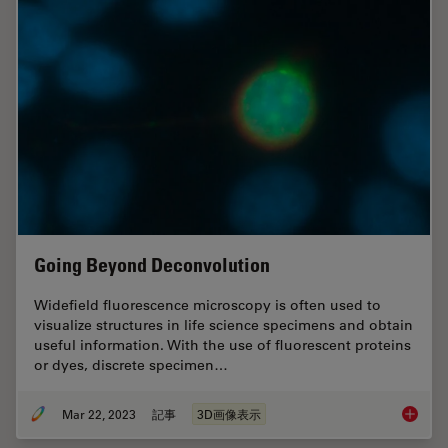
Going Beyond Deconvolution
Widefield fluorescence microscopy is often used to
visualize structures in life science specimens and obtain
useful information. With the use of fluorescent proteins
or dyes, discrete specimen…
Mar 22, 2023
記事
3D画像表示
Going B