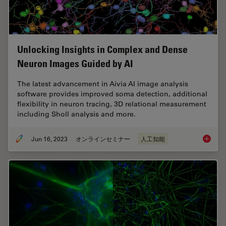
Unlocking Insights in Complex and Dense
Neuron Images Guided by AI
The latest advancement in Aivia AI image analysis
software provides improved soma detection, additional
flexibility in neuron tracing, 3D relational measurement
including Sholl analysis and more.
Jun 16, 2023
オンラインセミナー
人工知能
Unlocki