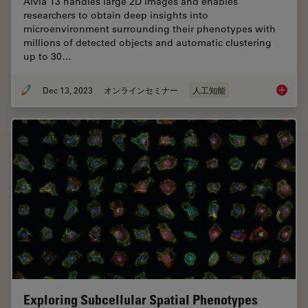
Aivia 13 handles large 2D images and enables
researchers to obtain deep insights into
microenvironment surrounding their phenotypes with
millions of detected objects and automatic clustering
up to 30…
Dec 13, 2023
オンラインセミナー
人工知能
Transfo
Exploring Subcellular Spatial Phenotypes