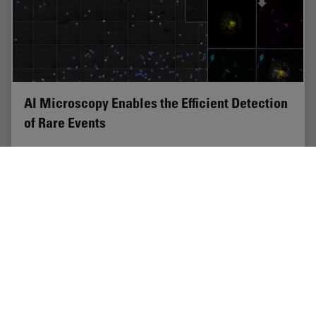
AI Microscopy Enables the Efficient Detection
of Rare Events
Localization and selective imaging of rare events is key
for the investigation of many processes in biological
samples. Yet, due to time constraints and complexity,
some experiments are not feasible…
Jun 06, 2023
記事
人工知能
AI Micr