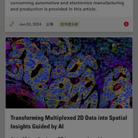
concerning automotive and electronics manufacturing
and production is provided in this article.
Jan 03, 2024
記事
清浄度分析
Key Fact
Transforming Multiplexed 2D Data into Spatial
Insights Guided by AI