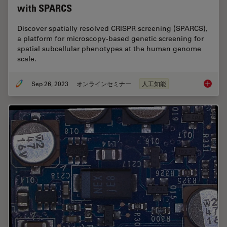
with SPARCS
Discover spatially resolved CRISPR screening (SPARCS),
a platform for microscopy-based genetic screening for
spatial subcellular phenotypes at the human genome
scale.
Sep 26, 2023
オンラインセミナー
人工知能
Explori