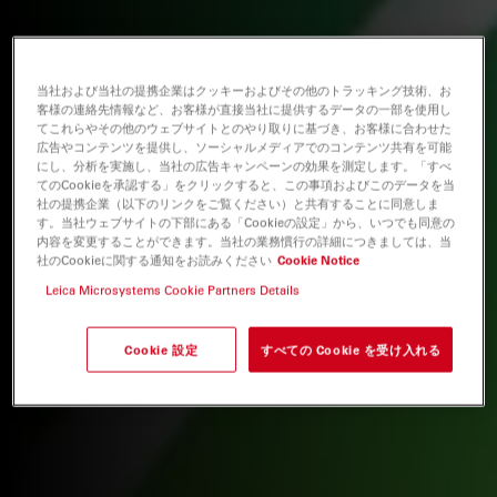
当社および当社の提携企業はクッキーおよびその他のトラッキング技術、お
客様の連絡先情報など、お客様が直接当社に提供するデータの一部を使用し
てこれらやその他のウェブサイトとのやり取りに基づき、お客様に合わせた
広告やコンテンツを提供し、ソーシャルメディアでのコンテンツ共有を可能
にし、分析を実施し、当社の広告キャンペーンの効果を測定します。「すべ
てのCookieを承認する」をクリックすると、この事項およびこのデータを当
社の提携企業（以下のリンクをご覧ください）と共有することに同意しま
す。当社ウェブサイトの下部にある「Cookieの設定」から、いつでも同意の
内容を変更することができます。当社の業務慣行の詳細につきましては、当
社のCookieに関する通知をお読みください
Cookie Notice
Leica Microsystems Cookie Partners Details
Cookie 設定
すべての Cookie を受け入れる