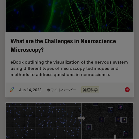
What are the Challenges in Neuroscience
Microscopy?
eBook outlining the visualization of the nervous system
using different types of microscopy techniques and
methods to address questions in neuroscience.
Jun 14, 2023
ホワイトぺーパー
神経科学
What ar