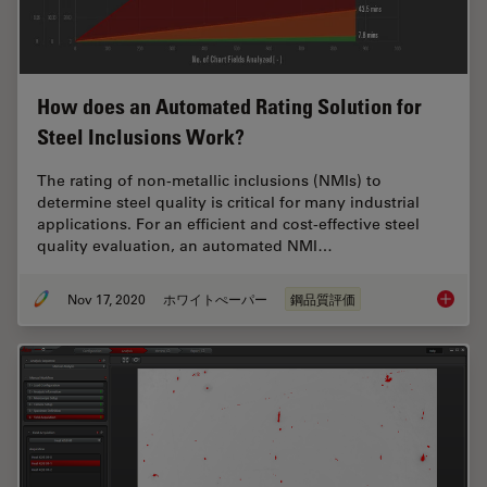
How does an Automated Rating Solution for
Steel Inclusions Work?
The rating of non-metallic inclusions (NMIs) to
determine steel quality is critical for many industrial
applications. For an efficient and cost-effective steel
quality evaluation, an automated NMI…
Nov 17, 2020
ホワイトぺーパー
鋼品質評価
How doe