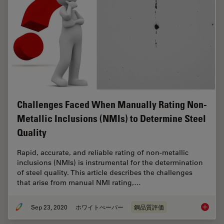
Challenges Faced When Manually Rating Non-
Metallic Inclusions (NMIs) to Determine Steel
Quality
Rapid, accurate, and reliable rating of non-metallic
inclusions (NMIs) is instrumental for the determination
of steel quality. This article describes the challenges
that arise from manual NMI rating,…
Sep 23, 2020
ホワイトぺーパー
鋼品質評価
Challen