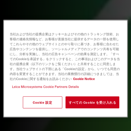
当社および当社の提携企業はクッキーおよびその他のトラッキング技術、お
客様の連絡先情報など、お客様が直接当社に提供するデータの一部を使用し
てこれらやその他のウェブサイトとのやり取りに基づき、お客様に合わせた
広告やコンテンツを提供し、ソーシャルメディアでのコンテンツ共有を可能
にし、分析を実施し、当社の広告キャンペーンの効果を測定します。「すべ
てのCookieを承認する」をクリックすると、この事項およびこのデータを当
社の提携企業（以下のリンクをご覧ください）と共有することに同意しま
す。当社ウェブサイトの下部にある「Cookieの設定」から、いつでも同意の
内容を変更することができます。当社の業務慣行の詳細につきましては、当
社のCookieに関する通知をお読みください
Cookie Notice
Leica Microsystems Cookie Partners Details
Cookie 設定
すべての Cookie を受け入れる