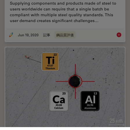
Supplying components and products made of steel to
users worldwide can require that a single batch be
compliant with multiple steel quality standards. This
user demand creates significant challenges…
Jun 19, 2020
記事
鋼品質評価
Top Issu