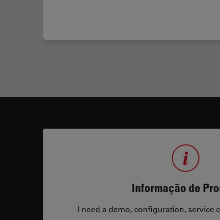
s vivas
Ratiometric Imaging and Analysis of Ion Concentration in Cells
Informação de Pro
I need a demo, configuration, service co