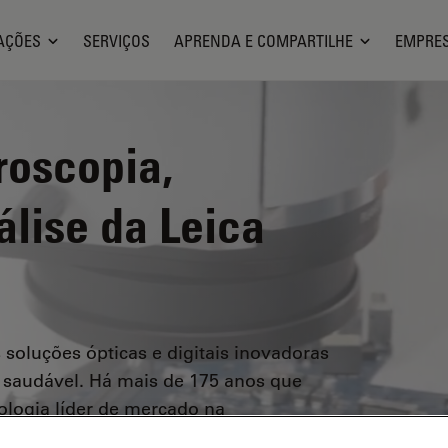
AÇÕES
SERVIÇOS
APRENDA E COMPARTILHE
EMPRE
roscopia,
álise da Leica
 soluções ópticas e digitais inovadoras
saudável. Há mais de 175 anos que
ologia líder de mercado na
dústria, na medicina, na ciência forense