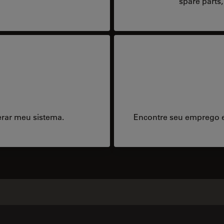
spare parts,
erar meu sistema.
Encontre seu emprego e