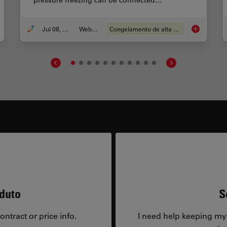
pressure freezing can be connected…
Jul 08, 2026
Webinar
Congelamento de alta pressão
Cryo-ET Sam
duto
S
ntract or price info.
I need help keeping my 