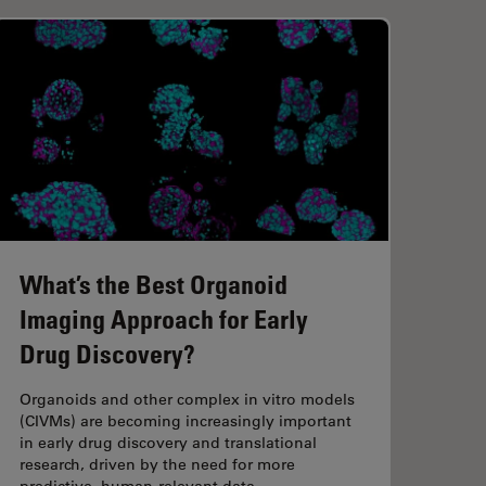
What’s the Best Organoid
Wa
Imaging Approach for Early
HP
Drug Discovery?
Waff
to c
Organoids and other complex in vitro models
guid
(CIVMs) are becoming increasingly important
carr
in early drug discovery and translational
mill
research, driven by the need for more