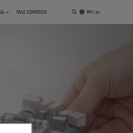
FALE CONOSCO
SA
BR
|
pt
Insira o termo da pesquisa