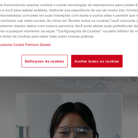
s fornecedores usamos cookies e outras tecnologias de rastreamento para coletar 
 a você para realizar análises, melhorar sua experiência de uso de nosso site, fornec
rsonalizados com base em suas interações com esses e outros sites e permitir que 
 conteúdo nas redes sociais. Ao clicar em “Aceitar todos os cookies”, você concorda
hamento desses dados com nossos parceiros. Você pode alterar suas preferências de
to a qualquer momento na seção “Configurações de Cookies” na parte inferior do no
o Aviso de Cookies para saber mais sobre nossas práticas.
systems Cookie Partners Details
invisível para um mundo melhor e mai
Definições de cookies
Aceitar todos os cookies
Principais áreas que servimos