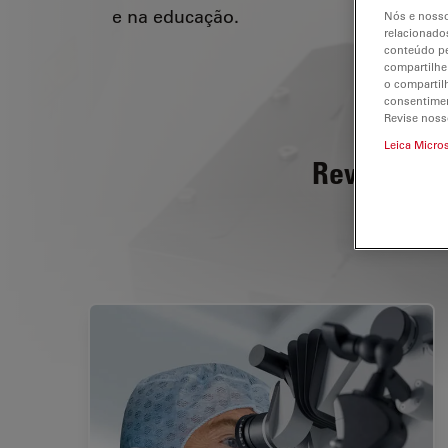
e na educação.
Nós e nosso
relacionados
conteúdo pe
compartilhe
o compartil
consentimen
Revise noss
Leica Micro
Revelar o 