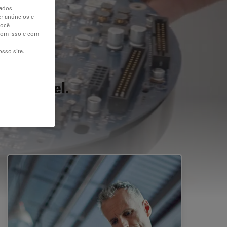
dados
er anúncios e
você
 com isso e com
sso site.
s saudável.