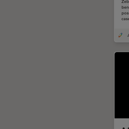
Francisco
Zeb
ben
Ciência e Análise de Materiais
pose
cas
Ciências forenses
Cirurgia da coluna vertebral
J
Cirurgia da Córnea
Cirurgia de catarata
Cirurgia de glaucoma
Cirurgia de retina
CLEM
Coloração
Congelamento de alta
pressão
Conservação de arte
Contrast Methods in Light