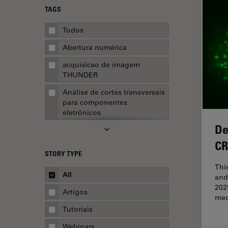
TAGS
Todos
Abertura numérica
acquisicao de imagem
THUNDER
Análise de cortes transversais
para componentes
eletrônicos
De
Análise de imagens
CR
Análise de limpeza
STORY TYPE
Análise multiplex espacial
Thi
All
and
Anatomia Patológica
202
Artigos
med
Aquisição de imagens
Tutoriais
Aquisição de imagens 3D
Webinars