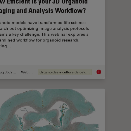
w Efficient is your 3D Organoid
aging and Analysis Workflow?
anoid models have transformed life science
arch but optimizing image analysis protocols
ins a key challenge. This webinar explores a
amlined workflow for organoid research,
rting…
Aug 06, 2024
Webinar
Organoides + cultura de células 3D
egenerative Therapies with Endometrial Organoids
How Efficient is you