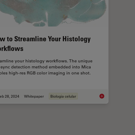
w to Streamline Your Histology
rkflows
eamline your histology workflows. The unique
osync detection method embedded into Mica
les high-res RGB color imaging in one shot.
eb 28, 2024
Whitepaper
Biologia celular
o Each Other During Neurodevelopment?
How to Streamline Y