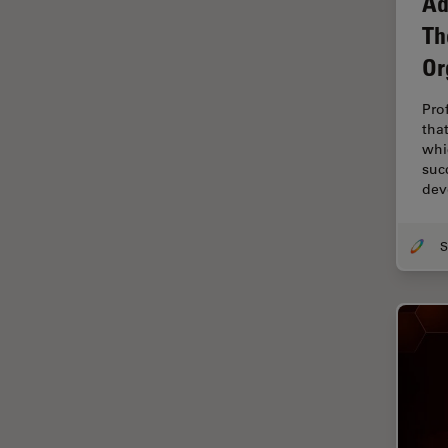
Ad
Microscopy
Th
Cryo SEM
Or
Cultura de células
Dissecação
Pro
tha
Doenças neurodegenerativas
whi
suc
Drosophila Research
dev
Educação
Ergonomia
Especialidades médicas
Espectroscopia de
decomposição induzida por
laser (LIBS)
F-Techniques
Fabricação de baterias