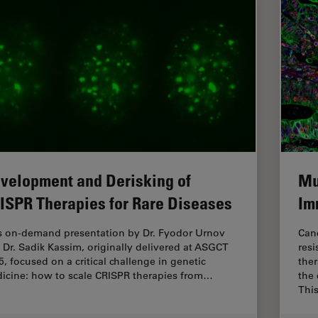
velopment and Derisking of
Mu
ISPR Therapies for Rare Diseases
Im
s on-demand presentation by Dr. Fyodor Urnov
Can
 Dr. Sadik Kassim, originally delivered at ASGCT
resi
5, focused on a critical challenge in genetic
ther
icine: how to scale CRISPR therapies from…
the
Thi