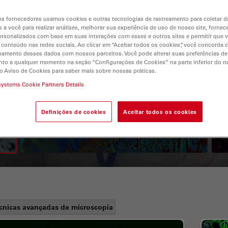
s fornecedores usamos cookies e outras tecnologias de rastreamento para coletar 
 a você para realizar análises, melhorar sua experiência de uso de nosso site, fornec
rsonalizados com base em suas interações com esses e outros sites e permitir que 
 conteúdo nas redes sociais. Ao clicar em “Aceitar todos os cookies”, você concorda
hamento desses dados com nossos parceiros. Você pode alterar suas preferências de
to a qualquer momento na seção “Configurações de Cookies” na parte inferior do no
o Aviso de Cookies para saber mais sobre nossas práticas.
systems Cookie Partners Details
A Guide to Fluorescence
Lifetime Imaging Microscopy
Definições de cookies
Aceitar todos os cookies
(FLIM)
cnicas avançadas de microscopia