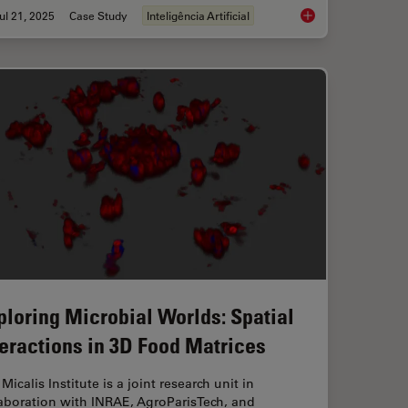
ul 21, 2025
Case Study
Inteligência Artificial
isking of CRISPR Therapies for Rare Diseases
Multiplexed Imaging
ploring Microbial Worlds: Spatial
teractions in 3D Food Matrices
Micalis Institute is a joint research unit in
aboration with INRAE, AgroParisTech, and