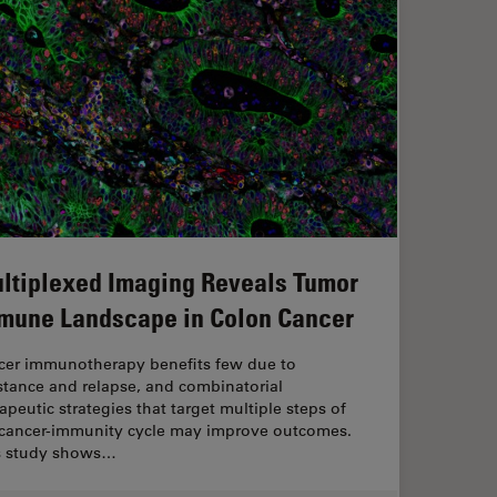
ltiplexed Imaging Reveals Tumor
mune Landscape in Colon Cancer
cer immunotherapy benefits few due to
stance and relapse, and combinatorial
apeutic strategies that target multiple steps of
 cancer-immunity cycle may improve outcomes.
s study shows…