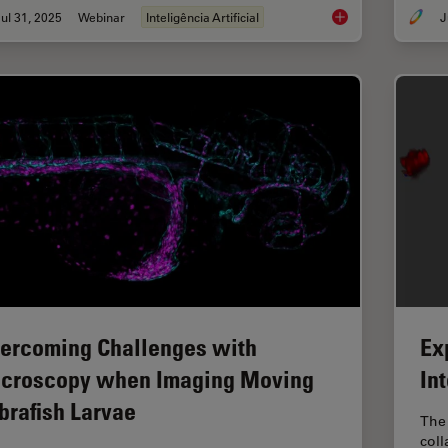
ul 31, 2025
Webinar
Inteligência Artificial
J
Development and Der
ercoming Challenges with
Ex
croscopy when Imaging Moving
In
brafish Larvae
The 
coll