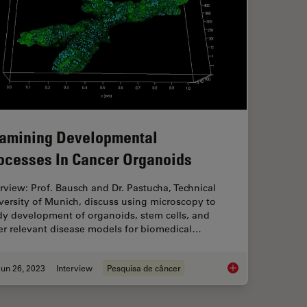
amining Developmental
ocesses In Cancer Organoids
erview: Prof. Bausch and Dr. Pastucha, Technical
versity of Munich, discuss using microscopy to
dy development of organoids, stem cells, and
er relevant disease models for biomedical…
un 26, 2023
Interview
Pesquisa de câncer
Examining Developm