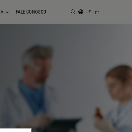
FALE CONOSCO
SA
US
|
pt
Insira o termo da pesquisa