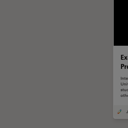
HyD
Imagem e análise tecidual
avançada
Imagem pelo microhub
Imagenologia in vivo de
organismo completo
Ex
Imunofluorescência
Pr
Indústria de eletrônicos e
semicondutores
Int
Indústria Metalúrgica
Uni
stu
Inteligência Artificial
oth
Inverted Microscopy
Lente objetiva
J
Limite de difração