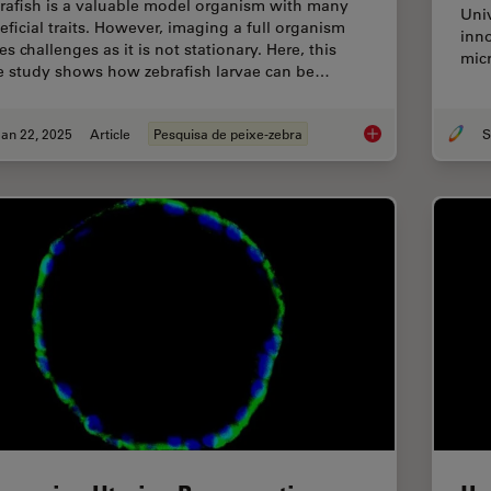
rafish is a valuable model organism with many
Univ
eficial traits. However, imaging a full organism
inno
s challenges as it is not stationary. Here, this
mic
e study shows how zebrafish larvae can be…
an 22, 2025
Article
Pesquisa de peixe-zebra
S
Overcoming Challen