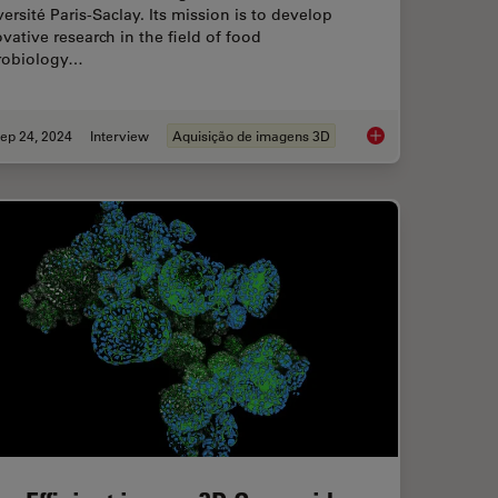
ersité Paris-Saclay. Its mission is to develop
vative research in the field of food
robiology…
ep 24, 2024
Interview
Aquisição de imagens 3D
ges with Microscopy when Imaging Moving Zebrafish Larvae
Exploring Microbial W