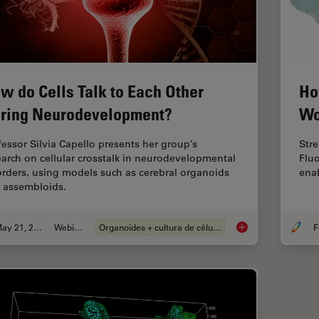
w do Cells Talk to Each Other
Ho
ring Neurodevelopment?
Wo
fessor Silvia Capello presents her group’s
Str
earch on cellular crosstalk in neurodevelopmental
Flu
orders, using models such as cerebral organoids
enab
 assembloids.
May 21, 2024
Webinar
Organoides + cultura de células 3D
F
How do Cells Talk t