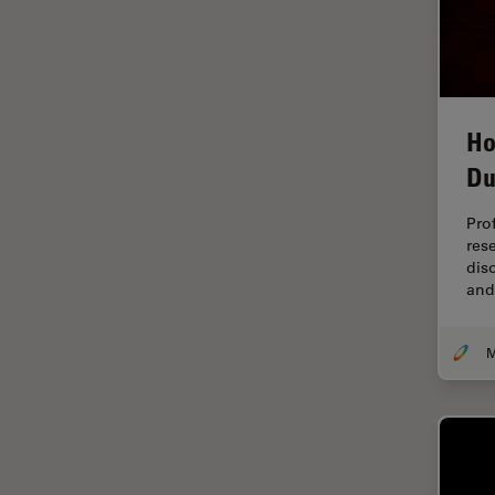
FLIM (Fluorescence Lifetime
Imaging Microscopy)
Fluorescência
Fluoróforo
Ho
FluoSync
Du
FRAP
Fresamento por feixe de íons
Pro
res
FRET
dis
Funcionalidades do
and
STELLARIS
Garantia de qualidade /
Controle de qualidade
Ginecologia e Urologia
Grãos
Histórico