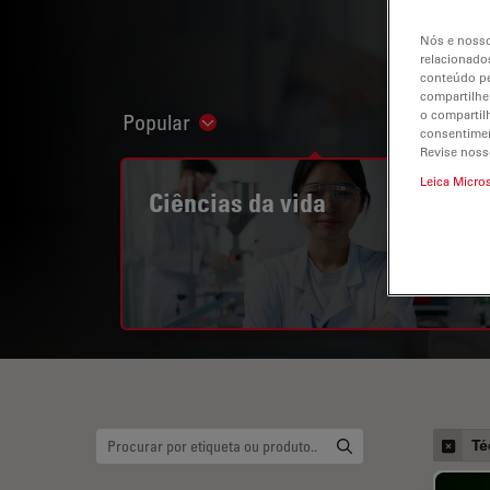
Nós e nosso
relacionados
conteúdo pe
compartilhe
o compartil
Popular
Show subnavigation
consentimen
Revise noss
Leica Micro
Ciências da vida
Té