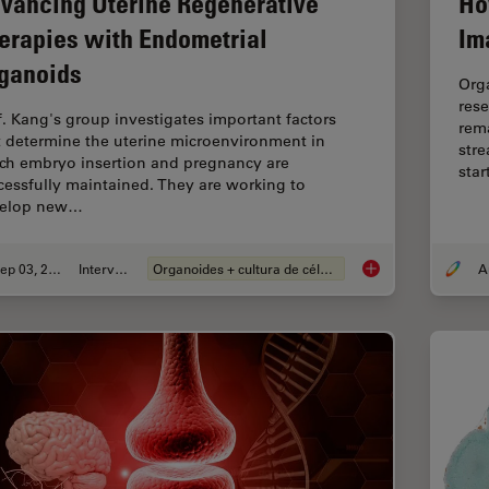
vancing Uterine Regenerative
Ho
erapies with Endometrial
Im
ganoids
Org
rese
f. Kang's group investigates important factors
rema
t determine the uterine microenvironment in
stre
ch embryo insertion and pregnancy are
sta
cessfully maintained. They are working to
elop new…
Sep 03, 2024
Interview
Organoides + cultura de células 3D
Advancing Uterine R