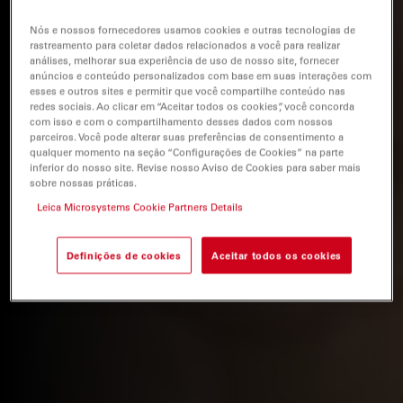
Nós e nossos fornecedores usamos cookies e outras tecnologias de
rastreamento para coletar dados relacionados a você para realizar
análises, melhorar sua experiência de uso de nosso site, fornecer
anúncios e conteúdo personalizados com base em suas interações com
esses e outros sites e permitir que você compartilhe conteúdo nas
redes sociais. Ao clicar em “Aceitar todos os cookies”, você concorda
com isso e com o compartilhamento desses dados com nossos
parceiros. Você pode alterar suas preferências de consentimento a
qualquer momento na seção “Configurações de Cookies” na parte
inferior do nosso site. Revise nosso Aviso de Cookies para saber mais
sobre nossas práticas.
Leica Microsystems Cookie Partners Details
Definições de cookies
Aceitar todos os cookies