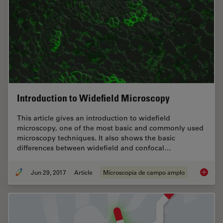
Introduction to Widefield Microscopy
This article gives an introduction to widefield
microscopy, one of the most basic and commonly used
microscopy techniques. It also shows the basic
differences between widefield and confocal…
Jun 29, 2017
Article
Microscopia de campo amplo
Introdu