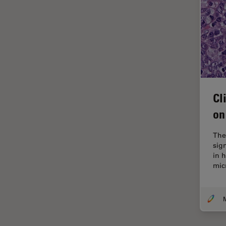
FLIM (Fluorescence Lifetime
Imaging Microscopy)
Fluorescência
Fluoróforo
FluoSync
Cl
FRAP
on
Fresamento por feixe de íons
FRET
The
sig
Funcionalidades do
in 
STELLARIS
mic
Garantia de qualidade /
Controle de qualidade
Ginecologia e Urologia
Grãos