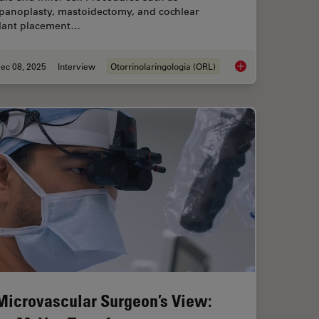
panoplasty, mastoidectomy, and cochlear
lant placement…
ec 08, 2025
Interview
Otorrinolaringologia (ORL)
ion: Transforming Minimally Invasive Spine Surgery
Advanced Visualizati
Microvascular Surgeon’s View: