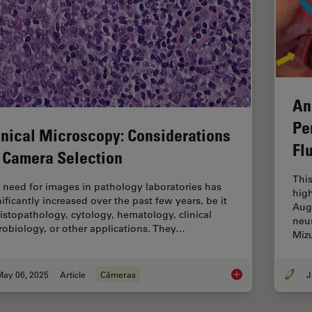
An
Pe
inical Microscopy: Considerations
Fl
 Camera Selection
This
 need for images in pathology laboratories has
high
nificantly increased over the past few years, be it
Aug
histopathology, cytology, hematology, clinical
neur
robiology, or other applications. They…
Miz
May 06, 2025
Article
Câmeras
J
Clinical Microscopy