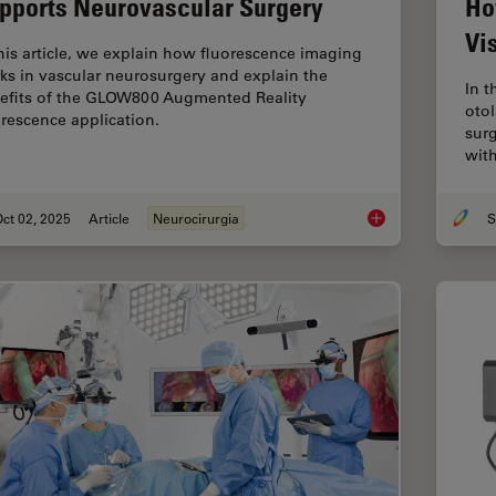
pports Neurovascular Surgery
Ho
Vi
this article, we explain how fluorescence imaging
ks in vascular neurosurgery and explain the
In t
efits of the GLOW800 Augmented Reality
otol
orescence application.
surg
wit
ct 02, 2025
Article
Neurocirurgia
S
How AR Fluorescenc