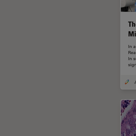
Contrast Methods in Light
Microscopy
Cryo SEM
Th
Cultura de células
Mi
Dissecação
In 
Doenças neurodegenerativas
Rea
In 
Drosophila Research
sig
Educação
J
Ergonomia
Especialidades médicas
Espectroscopia de
decomposição induzida por
laser (LIBS)
F-Techniques
Fabricação de baterias