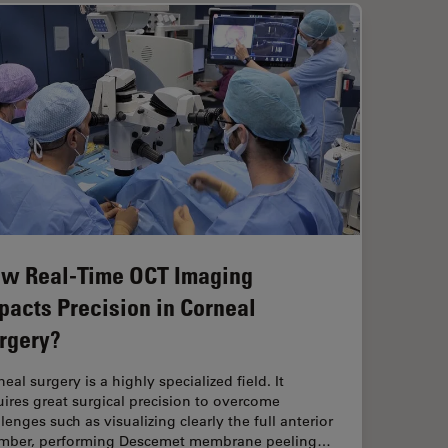
w Real-Time OCT Imaging
pacts Precision in Corneal
rgery?
eal surgery is a highly specialized field. It
uires great surgical precision to overcome
lenges such as visualizing clearly the full anterior
mber, performing Descemet membrane peeling…