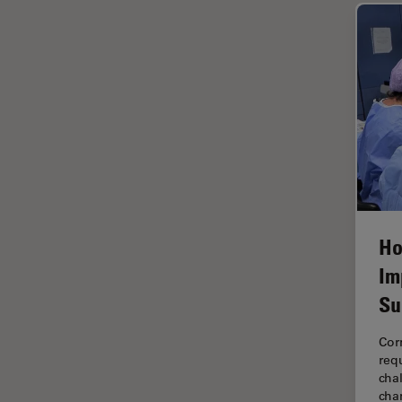
Histórico
HyD
Imagem e análise tecidual
avançada
Imagem pelo microhub
Imagenologia in vivo de
organismo completo
Imunofluorescência
Indústria de eletrônicos e
Ho
semicondutores
Im
Indústria Metalúrgica
Su
Inteligência Artificial
Corn
Inverted Microscopy
req
Lente objetiva
chal
cha