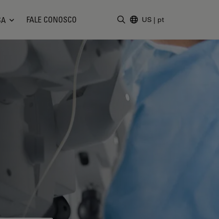
FALE CONOSCO
SA
US
|
pt
Insira o termo da pesquisa