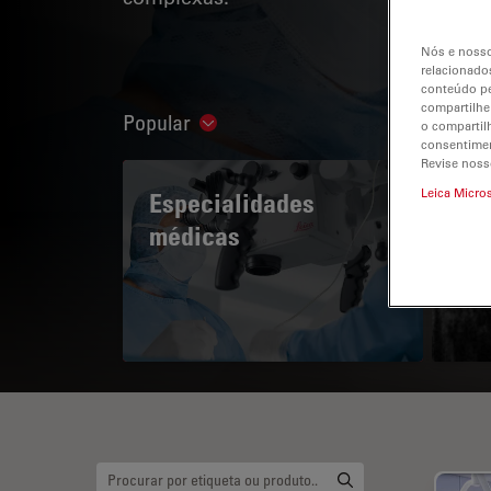
Nós e nosso
relacionados
conteúdo pe
compartilhe
Popular
Show subnavigation
o compartil
consentimen
Revise noss
Leica Micro
Especialidades
A 
médicas