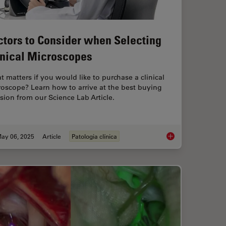
ctors to Consider when Selecting
inical Microscopes
 matters if you would like to purchase a clinical
oscope? Learn how to arrive at the best buying
sion from our Science Lab Article.
ay 06, 2025
Article
Patologia clínica
ted Reality in Microsurgery
Factors to Consider 