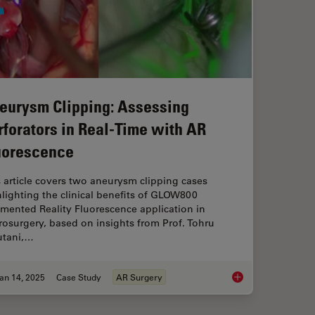
eurysm Clipping: Assessing
rforators in Real-Time with AR
uorescence
 article covers two aneurysm clipping cases
lighting the clinical benefits of GLOW800
mented Reality Fluorescence application in
osurgery, based on insights from Prof. Tohru
utani,…
an 14, 2025
Case Study
AR Surgery
: Considerations on Camera Selection
Aneurysm Clipping: A