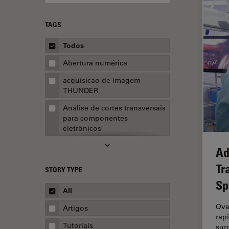
TAGS
Todos
Abertura numérica
acquisicao de imagem
THUNDER
Análise de cortes transversais
para componentes
eletrônicos
Análise de imagens
Ad
Análise de limpeza
Tr
STORY TYPE
Análise multiplex espacial
Sp
All
Anatomia Patológica
Ove
Artigos
Aquisição de imagens
rap
Tutoriais
sur