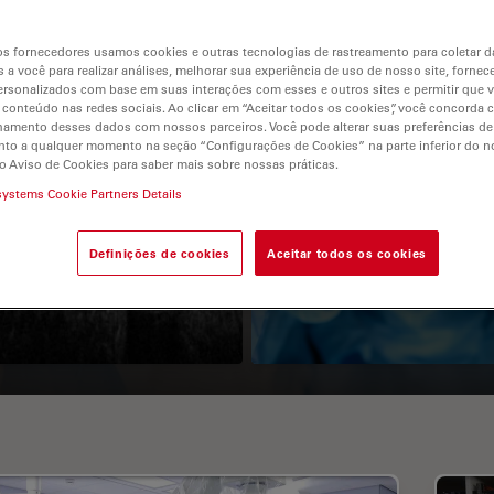
s fornecedores usamos cookies e outras tecnologias de rastreamento para coletar 
 a você para realizar análises, melhorar sua experiência de uso de nosso site, fornec
rsonalizados com base em suas interações com esses e outros sites e permitir que 
 conteúdo nas redes sociais. Ao clicar em “Aceitar todos os cookies”, você concorda
hamento desses dados com nossos parceiros. Você pode alterar suas preferências de
to a qualquer momento na seção “Configurações de Cookies” na parte inferior do no
o Aviso de Cookies para saber mais sobre nossas práticas.
systems Cookie Partners Details
Guide to OCT
How to Drape a
Surgical Microscop
Definições de cookies
Aceitar todos os cookies