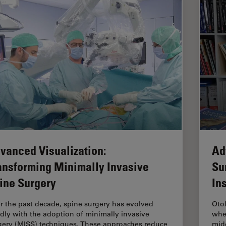
vanced Visualization:
Ad
ansforming Minimally Invasive
Su
ine Surgery
In
r the past decade, spine surgery has evolved
Oto
idly with the adoption of minimally invasive
whe
gery (MISS) techniques. These approaches reduce
midd