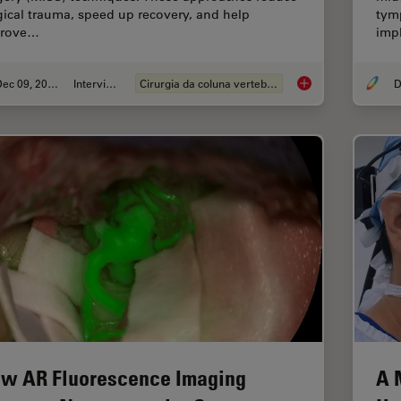
gical trauma, speed up recovery, and help
tym
prove…
imp
Dec 09, 2025
Interview
Cirurgia da coluna vertebral
D
Advanced Visualizat
w AR Fluorescence Imaging
A 