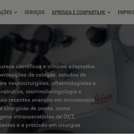
AÇÕES
SERVIÇOS
APRENDA E COMPARTILHE
EMPRE
rsos científicos e clínicos adaptados
 percepções de colegas, estudos de
ara neurocirurgiões, oftalmologistas e
onstrutiva, otorrinolaringologia e
mais recentes avanços em microscopia
s cirúrgicas de ponta, como
agens intraoperatórias de OCT,
iantes e a precisão em cirurgias