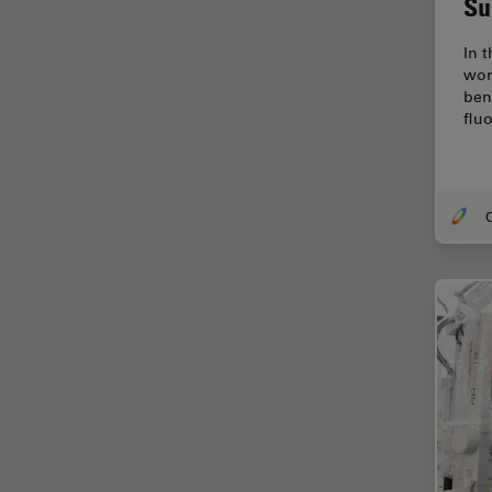
Su
Centro de Inovação de São
Francisco
In 
Ciência e Análise de Materiais
wor
ben
Ciências forenses
flu
Cirurgia da coluna vertebral
Cirurgia da Córnea
O
Cirurgia de catarata
Cirurgia de glaucoma
Cirurgia de retina
CLEM
Coloração
Congelamento de alta
pressão
Conservação de arte