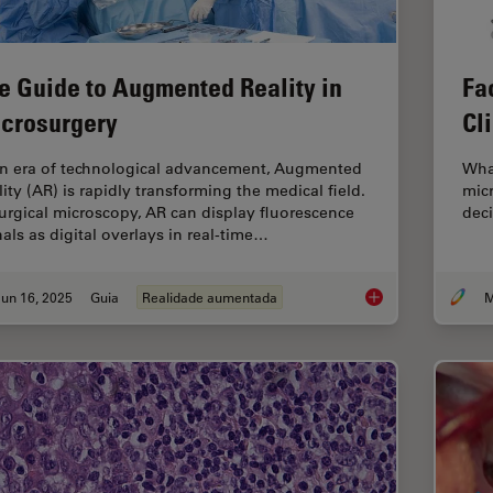
e Guide to Augmented Reality in
Fa
crosurgery
Cl
an era of technological advancement, Augmented
What
lity (AR) is rapidly transforming the medical field.
micr
surgical microscopy, AR can display fluorescence
deci
nals as digital overlays in real-time…
un 16, 2025
Guia
Realidade aumentada
M
The Guide to Augmen