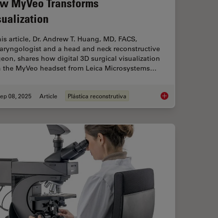
w MyVeo Transforms
sualization
his article, Dr. Andrew T. Huang, MD, FACS,
aryngologist and a head and neck reconstructive
eon, shares how digital 3D surgical visualization
h the MyVeo headset from Leica Microsystems…
ep 08, 2025
Article
Plástica reconstrutiva
e Imaging Supports Neurovascular Surgery
A Microvascular Sur