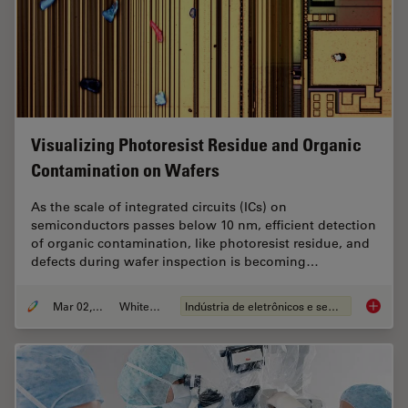
Visualizing Photoresist Residue and Organic
Contamination on Wafers
As the scale of integrated circuits (ICs) on
semiconductors passes below 10 nm, efficient detection
of organic contamination, like photoresist residue, and
defects during wafer inspection is becoming…
Mar 02, 2026
Whitepaper
Indústria de eletrônicos e semicondutores
Visuali