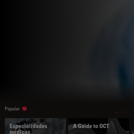
Popular
Show subnavigation
Especialidades
A Guide to OCT
médicas