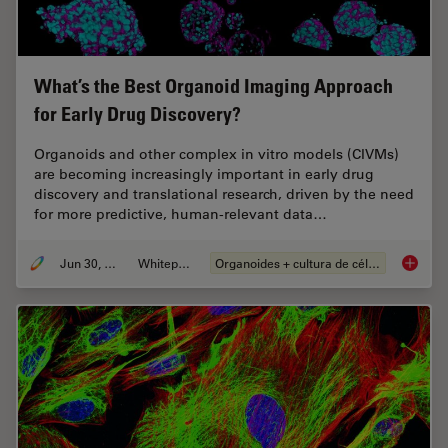
What’s the Best Organoid Imaging Approach
for Early Drug Discovery?
Organoids and other complex in vitro models (CIVMs)
are becoming increasingly important in early drug
discovery and translational research, driven by the need
for more predictive, human-relevant data…
Jun 30, 2026
Whitepaper
Organoides + cultura de células 3D
What’s 