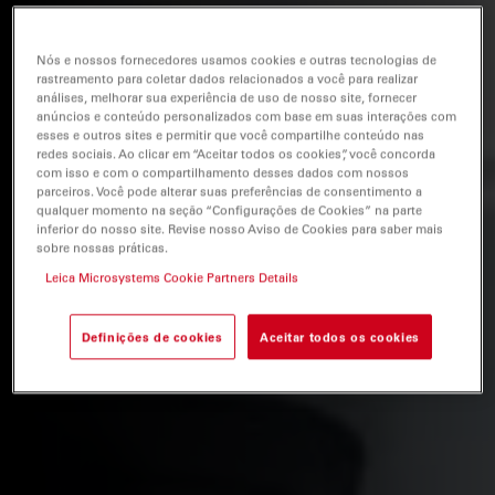
Nós e nossos fornecedores usamos cookies e outras tecnologias de
rastreamento para coletar dados relacionados a você para realizar
análises, melhorar sua experiência de uso de nosso site, fornecer
anúncios e conteúdo personalizados com base em suas interações com
esses e outros sites e permitir que você compartilhe conteúdo nas
redes sociais. Ao clicar em “Aceitar todos os cookies”, você concorda
com isso e com o compartilhamento desses dados com nossos
parceiros. Você pode alterar suas preferências de consentimento a
qualquer momento na seção “Configurações de Cookies” na parte
inferior do nosso site. Revise nosso Aviso de Cookies para saber mais
sobre nossas práticas.
Leica Microsystems Cookie Partners Details
Definições de cookies
Aceitar todos os cookies