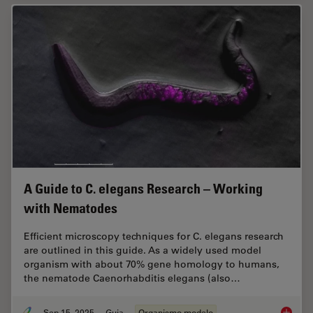
A Guide to C. elegans Research – Working
with Nematodes
Efficient microscopy techniques for C. elegans research
are outlined in this guide. As a widely used model
organism with about 70% gene homology to humans,
the nematode Caenorhabditis elegans (also…
Sep 15, 2025
Guia
Organismo modelo
A Guide