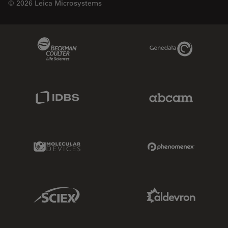
© 2026 Leica Microsystems
Beckman Coulter Link
Genedata Link
IDBS Link
Abcam Limited
Molecular Devices Link
Phenomenex L
Sciex Link
Aldevron Link