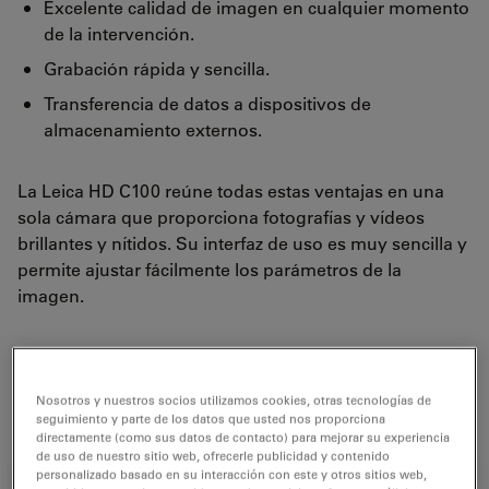
Excelente calidad de imagen en cualquier momento
de la intervención.
Grabación rápida y sencilla.
Transferencia de datos a dispositivos de
almacenamiento externos.
La Leica HD C100 reúne todas estas ventajas en una
sola cámara que proporciona fotografías y vídeos
brillantes y nítidos. Su interfaz de uso es muy sencilla y
permite ajustar fácilmente los parámetros de la
imagen.
Consulte a su distribuidor Leica local para obtener
información sobre la disponibilidad de productos en su
región.
Nosotros y nuestros socios utilizamos cookies, otras tecnologías de
seguimiento y parte de los datos que usted nos proporciona
directamente (como sus datos de contacto) para mejorar su experiencia
de uso de nuestro sitio web, ofrecerle publicidad y contenido
personalizado basado en su interacción con este y otros sitios web,