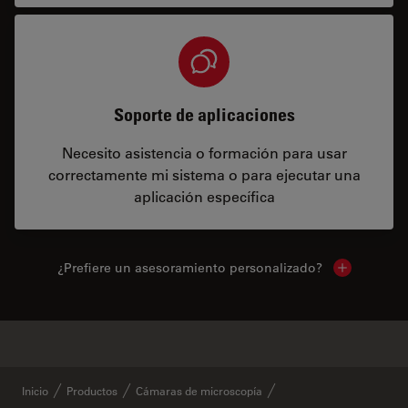
Soporte de aplicaciones
Necesito asistencia o formación para usar
correctamente mi sistema o para ejecutar una
aplicación específica
¿Prefiere un asesoramiento personalizado?
Show local 
✕
Productos similares
Inicio
Productos
Cámaras de microscopía