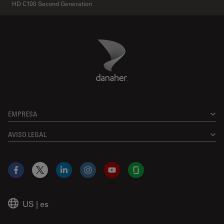
HD C100 Second Generation
Danaher Logo
Footer
EMPRESA
AVISO LEGAL
Facebook
X
LinkedIn
Instagram
YouTube
Glassdoor
US
|
es