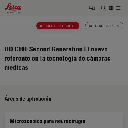
Leica Microsystems Logo
Togg
Introduzca
REQUEST FOR QUOTE
APLICACIONES
HD C100 Second Generation
El nuevo
referente en la tecnología de cámaras
médicas
Áreas de aplicación
Microscopios para neurocirugía