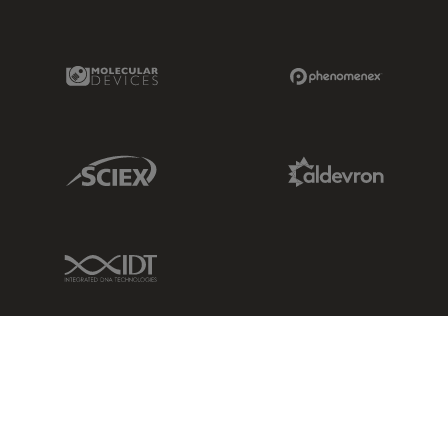
Molecular Devices Link
Phenomenex L
Sciex Link
Aldevron Link
IDT Link