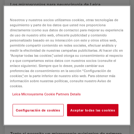
Los microscopios para neurocirugía de Leica
Microsystems proporcionan una óptica y una ingeniería
de gran calidad para cirugía craneal o de la columna,
Nosotros y nuestros socios utilizamos cookies, otras tecnologías de
cirugía multidisciplinar y otras disciplinas de…
seguimiento y parte de los datos que usted nos proporciona
directamente (como sus datos de contacto) para mejorar su experiencia
de uso de nuestro sitio web, ofrecerle publicidad y contenido
Microsc
personalizado basado en su interacción con este y otros sitios web,
permitirle compartir contenido en redes sociales, efectuar análisis y
medir la efectividad de nuestras campañas publicitarias. Al hacer clic en
“Aceptar todas las cookies”, usted otorga su consentimiento al respecto
Oftalmología
y a que compartamos estos datos con nuestros socios (consulte el
enlace siguiente). Siempre que lo desee, puede cambiar sus
Los microscopios quirúrgicos para oftalmología Leica
preferencias de consentimiento en la sección “Configuración de
proporcionan excelencia en óptica e iluminación y
cookies”, en la parte inferior de nuestro sitio web. Para obtener más
ayudan a los cirujanos a realizar cirugías con gran
información sobre nuestras políticas, consulte nuestro Aviso de
cookies.
precisión y a mejorar los resultados en…
Leica Microsystems Cookie Partners Details
Oftalmo
Configuración de cookies
Aceptar todas las cookies
Cirugía plástica y reconstructiva
Tanto si necesita un microscopio quirúrgico de primera