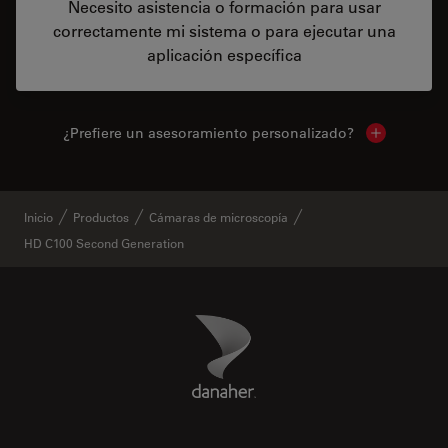
Necesito asistencia o formación para usar
correctamente mi sistema o para ejecutar una
aplicación específica
¿Prefiere un asesoramiento personalizado?
Show local 
Inicio
Productos
Cámaras de microscopía
HD C100 Second Generation
Danaher Logo
Footer