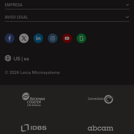
EMPRESA
AVISO LEGAL
Facebook
X
LinkedIn
Instagram
YouTube
Glassdoor
US
|
es
© 2026 Leica Microsystems
Beckman Coulter Link
Genedata Link
IDBS Link
Abcam Limited