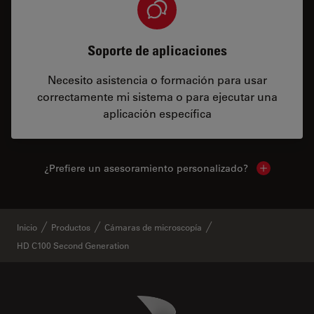
Soporte de aplicaciones
Necesito asistencia o formación para usar
correctamente mi sistema o para ejecutar una
aplicación específica
¿Prefiere un asesoramiento personalizado?
Show local 
Inicio
Productos
Cámaras de microscopía
HD C100 Second Generation
Danaher Logo
Footer