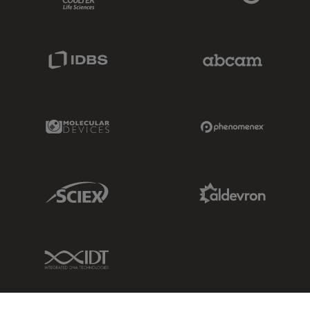
IDBS Link
Abcam Limited
Molecular Devices Link
Phenomenex L
Sciex Link
Aldevron Link
IDT Link