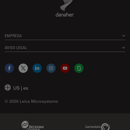
EMPRESA
AVISO LEGAL
Facebook
X
LinkedIn
Instagram
YouTube
Glassdoor
US
|
es
© 2026 Leica Microsystems
Beckman Coulter Link
Genedata Link