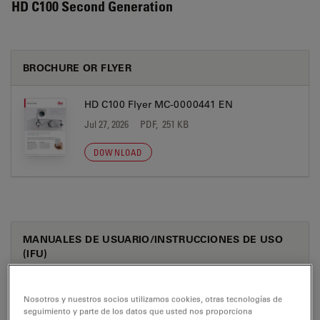
HD C100 Second Generation
BROCHURE OR FLYER
HD C100 Flyer MC-0000441 EN
Jul 27, 2026
PDF, 251 KB
DOWNLOAD
MANUALES DE USUARIO/INSTRUCCIONES DE USO
(IFU)
HD C100 UM BG
Nosotros y nuestros socios utilizamos cookies, otras tecnologías de
Jul 27, 2026
PDF, 1 MB
seguimiento y parte de los datos que usted nos proporciona