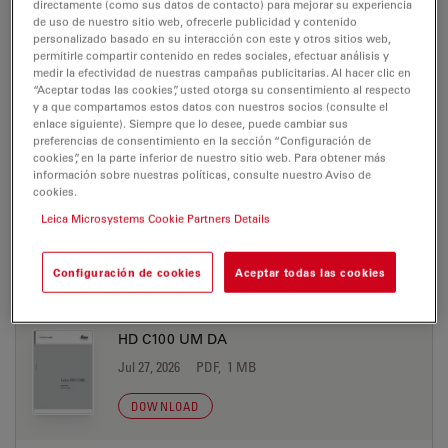
directamente (como sus datos de contacto) para mejorar su experiencia
de uso de nuestro sitio web, ofrecerle publicidad y contenido
DOWNLOAD
personalizado basado en su interacción con este y otros sitios web,
permitirle compartir contenido en redes sociales, efectuar análisis y
medir la efectividad de nuestras campañas publicitarias. Al hacer clic en
HD C100 UM BY
“Aceptar todas las cookies”, usted otorga su consentimiento al respecto
y a que compartamos estos datos con nuestros socios (consulte el
Jul 27, 2026
PDF, 1 MB
enlace siguiente). Siempre que lo desee, puede cambiar sus
preferencias de consentimiento en la sección “Configuración de
DOWNLOAD
cookies”, en la parte inferior de nuestro sitio web. Para obtener más
información sobre nuestras políticas, consulte nuestro Aviso de
cookies.
HD C100 UM CS
Leica Microsystems Cookie Partners Details
Jul 27, 2026
PDF, 1 MB
Configuración de cookies
Aceptar todas las cookies
DOWNLOAD
HD C100 UM DA
Jul 27, 2026
PDF, 1 MB
DOWNLOAD