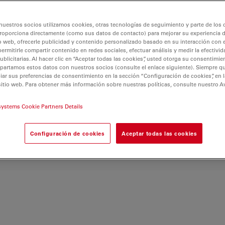
versatilidad lo
les que buscan
nuestros socios utilizamos cookies, otras tecnologías de seguimiento y parte de los
ción. Mejore su flujo de
roporciona directamente (como sus datos de contacto) para mejorar su experiencia 
scopio digital
o web, ofrecerle publicidad y contenido personalizado basado en su interacción con e
permitirle compartir contenido en redes sociales, efectuar análisis y medir la efectivi
as de inspección
licitarias. Al hacer clic en “Aceptar todas las cookies”, usted otorga su consentimie
ionales.
partamos estos datos con nuestros socios (consulte el enlace siguiente). Siempre qu
r sus preferencias de consentimiento en la sección “Configuración de cookies”, en la
sitio web. Para obtener más información sobre nuestras políticas, consulte nuestro A
systems Cookie Partners Details
Configuración de cookies
Aceptar todas las cookies