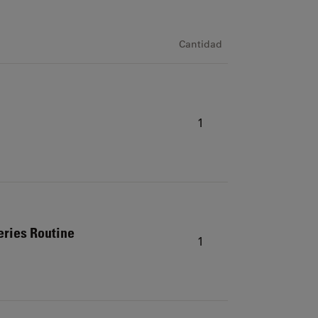
Cantidad
1
eries Routine
1