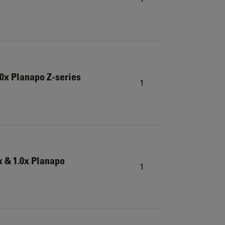
0x Planapo Z-series
1
x & 1.0x Planapo
1