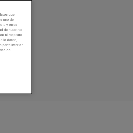
 datos que
de uso de
ste y otros
dad de nuestras
nto al respecto
e lo desee,
 parte inferior
viso de