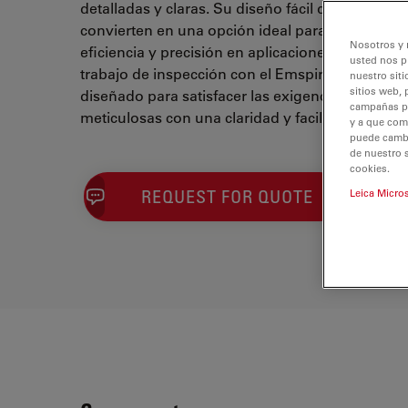
detalladas y claras. Su diseño fácil de usar y su 
convierten en una opción ideal para profesiona
Nosotros y 
eficiencia y precisión en aplicaciones de inspec
usted nos p
trabajo de inspección con el Emspira 3, un micro
nuestro siti
sitios web, 
diseñado para satisfacer las exigencias de tare
campañas pub
meticulosas con una claridad y facilidad excepc
y a que com
puede cambia
de nuestro 
cookies.
REQUEST FOR QUOTE
Leica Micro