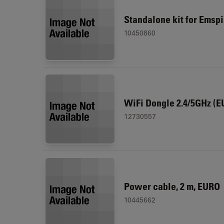
Standalone kit for Emspi
10450860
WiFi Dongle 2.4/5GHz (E
12730557
Power cable, 2 m, EURO
10445662