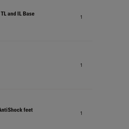
 TL and IL Base
1
1
 AntiShock feet
1