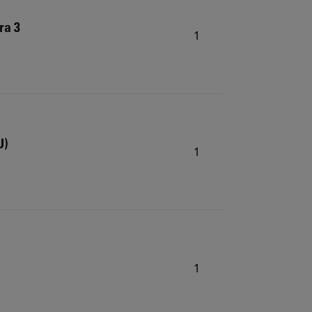
ra 3
1
U)
1
1