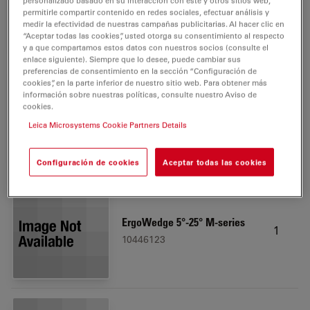
personalizado basado en su interacción con este y otros sitios web,
10450173
permitirle compartir contenido en redes sociales, efectuar análisis y
medir la efectividad de nuestras campañas publicitarias. Al hacer clic en
“Aceptar todas las cookies”, usted otorga su consentimiento al respecto
y a que compartamos estos datos con nuestros socios (consulte el
enlace siguiente). Siempre que lo desee, puede cambiar sus
preferencias de consentimiento en la sección “Configuración de
cookies”, en la parte inferior de nuestro sitio web. Para obtener más
información sobre nuestras políticas, consulte nuestro Aviso de
Leica LED3000 RL, 58 mm
cookies.
1
10450271
Leica Microsystems Cookie Partners Details
Configuración de cookies
Aceptar todas las cookies
ErgoWedge 5°-25° M-series
1
10446123