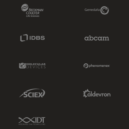
Beckman Coulter Link
Genedata Link
IDBS Link
Abcam Limited
Molecular Devices Link
Phenomenex L
Sciex Link
Aldevron Link
IDT Link