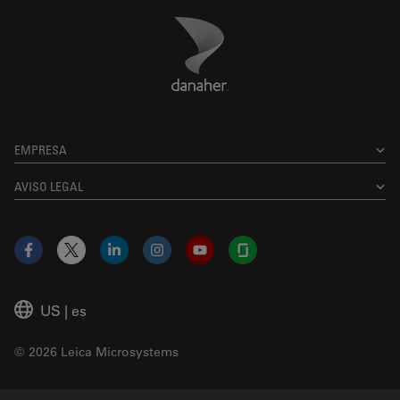
Danaher Logo
Footer
EMPRESA
AVISO LEGAL
Facebook
X
LinkedIn
Instagram
YouTube
Glassdoor
US
|
es
© 2026 Leica Microsystems