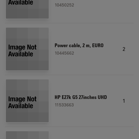
10450252
Power cable, 2 m, EURO
2
10445662
HP E27k G5 27inches UHD
1
11533663