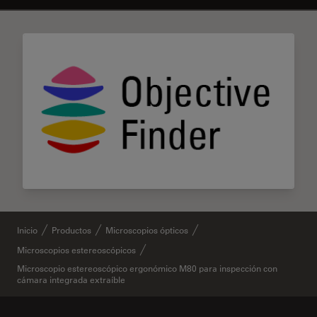
✕
Inicio
Productos
Microscopios ópticos
Microscopios estereoscópicos
Microscopio estereoscópico ergonómico M80 para inspección con
cámara integrada extraíble