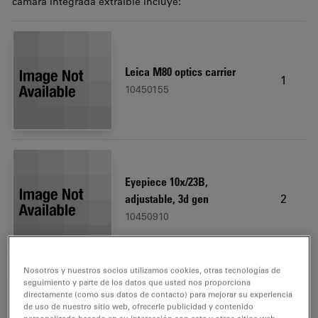
cámara integrada extraíble incluye:
Leica M80 optics carrier
1
10450155
Eyepiece 10x/23B,
2
adjustable, 3d gen
10450910
Nosotros y nuestros socios utilizamos cookies, otras tecnologías de
seguimiento y parte de los datos que usted nos proporciona
directamente (como sus datos de contacto) para mejorar su experiencia
de uso de nuestro sitio web, ofrecerle publicidad y contenido
Microscope carrier
1