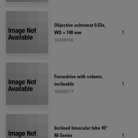
Objective achromat 0.63x,
1
WD = 148 mm
10450160
Focusdrive with column,
1
inclinable
10450217
Inclined binocular tube 45°
1
M-Series