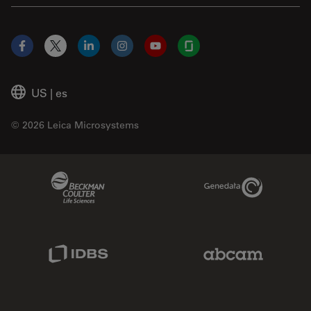
Facebook
X
LinkedIn
Instagram
YouTube
Glassdoor
US
|
es
© 2026 Leica Microsystems
Beckman Coulter Link
Genedata Link
IDBS Link
Abcam Limited