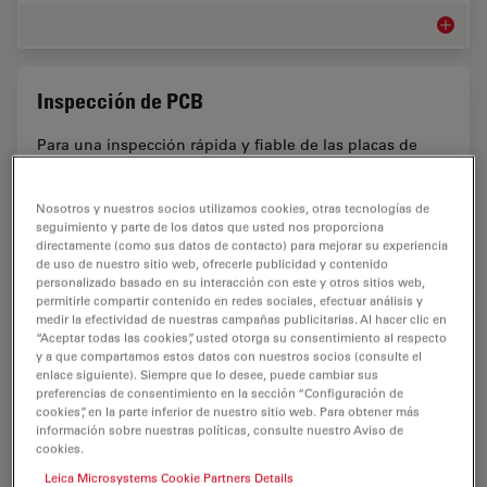
Microsc
Inspección de PCB
Para una inspección rápida y fiable de las placas de
circuito impreso, los fabricantes y proveedores de
componentes electrónicos requieren soluciones que
Nosotros y nuestros socios utilizamos cookies, otras tecnologías de
permitan un control de calidad, un análisis de…
seguimiento y parte de los datos que usted nos proporciona
directamente (como sus datos de contacto) para mejorar su experiencia
Inspecc
de uso de nuestro sitio web, ofrecerle publicidad y contenido
personalizado basado en su interacción con este y otros sitios web,
permitirle compartir contenido en redes sociales, efectuar análisis y
medir la efectividad de nuestras campañas publicitarias. Al hacer clic en
Microscopios de inspección
“Aceptar todas las cookies”, usted otorga su consentimiento al respecto
y a que compartamos estos datos con nuestros socios (consulte el
enlace siguiente). Siempre que lo desee, puede cambiar sus
Leica Microsystems ofrece una variedad de
preferencias de consentimiento en la sección “Configuración de
microscopios de inspección para aplicaciones
cookies”, en la parte inferior de nuestro sitio web. Para obtener más
industriales. Nuestros expertos pueden ayudarle a
información sobre nuestras políticas, consulte nuestro Aviso de
encontrar la solución óptima.
cookies.
Leica Microsystems Cookie Partners Details