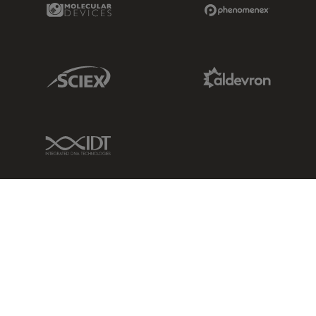
Molecular Devices Link
Phenomenex L
Sciex Link
Aldevron Link
IDT Link