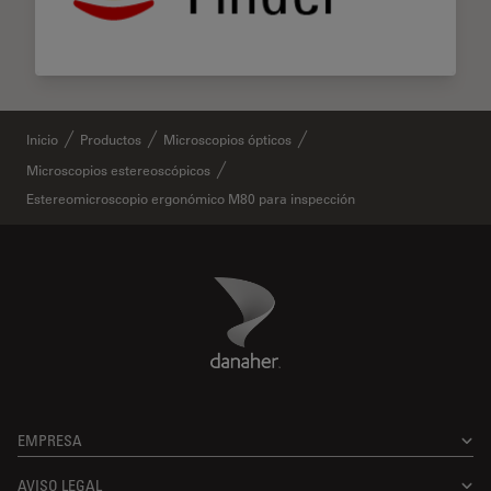
Inicio
Productos
Microscopios ópticos
Microscopios estereoscópicos
Estereomicroscopio ergonómico M80 para inspección
Danaher Logo
Footer
EMPRESA
AVISO LEGAL