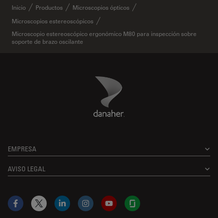
Inicio
Productos
Microscopios ópticos
Microscopios estereoscópicos
Microscopio estereoscópico ergonómico M80 para inspección sobre
soporte de brazo oscilante
Danaher Logo
Footer
EMPRESA
AVISO LEGAL
Facebook
X
LinkedIn
Instagram
YouTube
Glassdoor