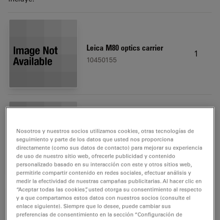
Leica M80 optics carrier
1
10450155
Eyepiece 10x/23B,
Nosotros y nuestros socios utilizamos cookies, otras tecnologías de
2
adjustable, 3d gen
seguimiento y parte de los datos que usted nos proporciona
10450910
directamente (como sus datos de contacto) para mejorar su experiencia
de uso de nuestro sitio web, ofrecerle publicidad y contenido
personalizado basado en su interacción con este y otros sitios web,
permitirle compartir contenido en redes sociales, efectuar análisis y
medir la efectividad de nuestras campañas publicitarias. Al hacer clic en
“Aceptar todas las cookies”, usted otorga su consentimiento al respecto
y a que compartamos estos datos con nuestros socios (consulte el
enlace siguiente). Siempre que lo desee, puede cambiar sus
Microscope carrier
preferencias de consentimiento en la sección “Configuración de
1