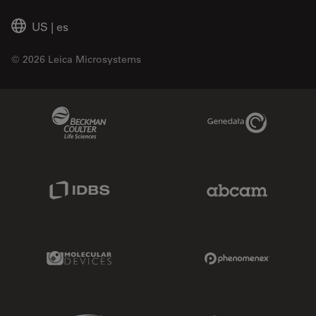
US
|
es
© 2026 Leica Microsystems
Beckman Coulter Link
Genedata Link
IDBS Link
Abcam Limited
Molecular Devices Link
Phenomenex L