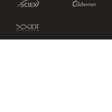
Sciex Link
Aldevron Link
IDT Link