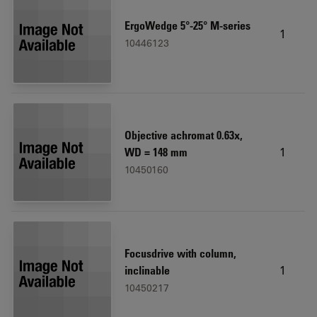
ErgoWedge 5°-25° M-series
1
10446123
Objective achromat 0.63x,
1
WD = 148 mm
10450160
Focusdrive with column,
1
inclinable
10450217