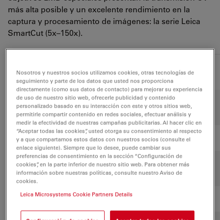
más alta posible y un excelente rendimiento en la
captura y procesamiento de imágenes: la serie Leica
SmartCut (5x–150x).
Lentes del
WD
BF,
Mag.
NA
FL
Nosotros y nuestros socios utilizamos cookies, otras tecnologías de
objetivo
(mm)
POL
seguimiento y parte de los datos que usted nos proporciona
directamente (como sus datos de contacto) para mejorar su experiencia
de uso de nuestro sitio web, ofrecerle publicidad y contenido
HCX PL
personalizado basado en su interacción con este y otros sitios web,
1.25x
0.04
3.7
+
+
FLUOTAR**
permitirle compartir contenido en redes sociales, efectuar análisis y
medir la efectividad de nuestras campañas publicitarias. Al hacer clic en
“Aceptar todas las cookies”, usted otorga su consentimiento al respecto
PLAN**
4x
0.1
26.2
+
+
y a que compartamos estos datos con nuestros socios (consulte el
enlace siguiente). Siempre que lo desee, puede cambiar sus
preferencias de consentimiento en la sección “Configuración de
5
cookies”, en la parte inferior de nuestro sitio web. Para obtener más
UVI
0.12
11.7
+
+
información sobre nuestras políticas, consulte nuestro Aviso de
posiciones
cookies.
Leica Microsystems Cookie Partners Details
HI PLAN
6.3x
0.13
12.8
+
+