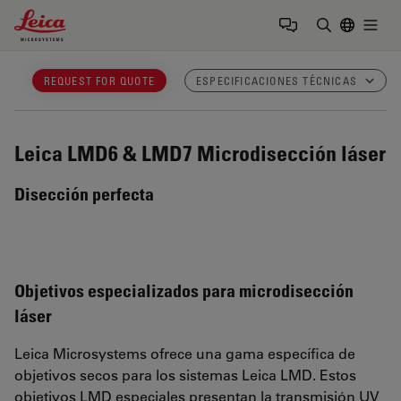
Leica Microsystems Logo
Togg
Introduzca
REQUEST FOR QUOTE
ESPECIFICACIONES TÉCNICAS
Leica LMD6 & LMD7
Microdisección láser
Disección perfecta
Objetivos especializados para microdisección
láser
Leica Microsystems ofrece una gama específica de
objetivos secos para los sistemas Leica LMD. Estos
objetivos LMD especiales presentan la transmisión UV