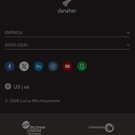
EMPRESA
AVISO LEGAL
Facebook
X
LinkedIn
Instagram
YouTube
Glassdoor
US
|
es
© 2026 Leica Microsystems
Beckman Coulter Link
Genedata Link