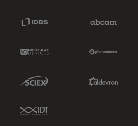
IDBS Link
Abcam Limited
Molecular Devices Link
Phenomenex L
Sciex Link
Aldevron Link
IDT Link