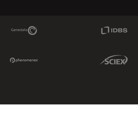
Genedata Link
IDBS Link
Phenomenex Link
Sciex Link