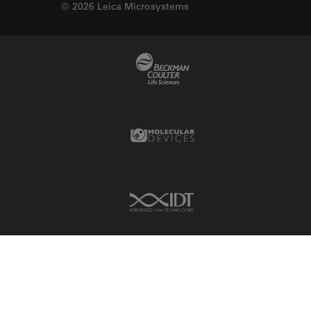
© 2026 Leica Microsystems
Beckman Coulter Link
Molecular Devices Link
IDT Link