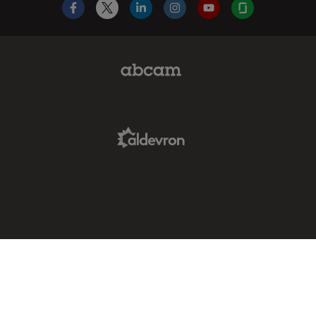
Facebook
X
LinkedIn
Instagram
YouTube
Glassdoor
Abcam Limited Link
Aldevron Link