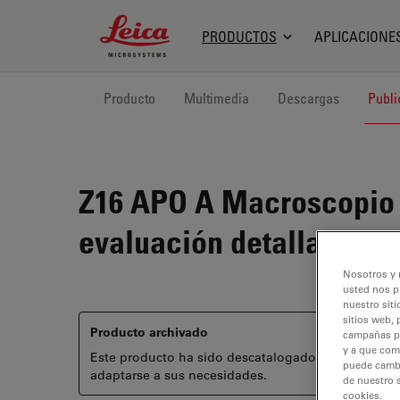
Leica Microsystems Logo
PRODUCTOS
APLICACIONE
Producto
Multimedia
Descargas
Publi
Z16 APO A
Macroscopio m
evaluación detalladas
Nosotros y 
usted nos p
nuestro siti
sitios web, 
Producto archivado
campañas pub
y a que com
Este producto ha sido descatalogado y ya no está
puede cambia
adaptarse a sus necesidades.
de nuestro 
cookies.