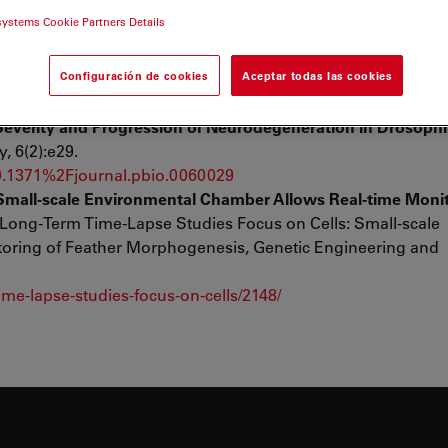
systems Cookie Partners Details
Configuración de cookies
Aceptar todas las cookies
r
Severity and Progression of Neurodegeneration in Drosophi
, 6(2):e29.
10.1371%2Fjournal.pbio.0060029
Small-scale Environmental Chamber Allows Real-time Monit
D,.Long-Term Time-Lapse Studies Focus on Cells: Small-scale
oring of Feather Morphogenesis, Genetic Engineering and
e-lapse-studies-focus-on-cells/2148/