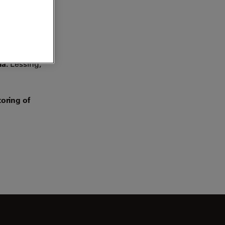
la.
Lessing,
oring of