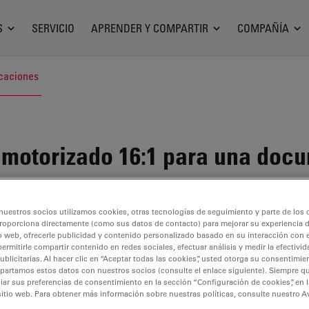
S
SERVICIO
APRENDER Y COMPARTIR
COMPAÑÍA
caciones
otorizado 16:1 para una docu
nuestros socios utilizamos cookies, otras tecnologías de seguimiento y parte de los
roporciona directamente (como sus datos de contacto) para mejorar su experiencia 
o web, ofrecerle publicidad y contenido personalizado basado en su interacción con e
permitirle compartir contenido en redes sociales, efectuar análisis y medir la efectivi
licitarias. Al hacer clic en “Aceptar todas las cookies”, usted otorga su consentimie
partamos estos datos con nuestros socios (consulte el enlace siguiente). Siempre qu
 disponible. Póngase en contacto con nosotros para obtener infor
r sus preferencias de consentimiento en la sección “Configuración de cookies”, en la
sitio web. Para obtener más información sobre nuestras políticas, consulte nuestro A