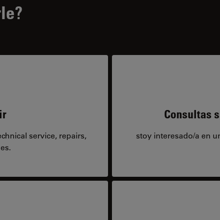
le?
ir
Consultas s
hnical service, repairs,
stoy interesado/a en 
es.