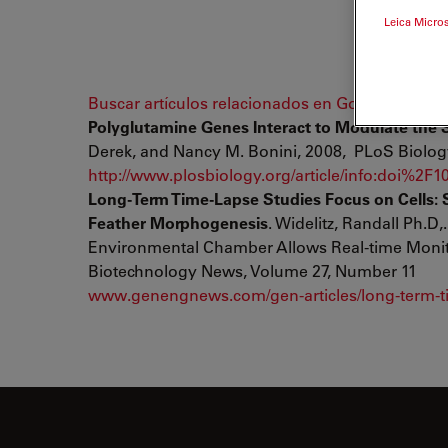
Leica Micro
Buscar artículos relacionados en Google Schola
Polyglutamine Genes Interact to Modulate the 
Derek, and Nancy M. Bonini, 2008, PLoS Biology
http://www.plosbiology.org/article/info:doi%2F
Long-Term Time-Lapse Studies Focus on Cells: 
Feather Morphogenesis
. Widelitz, Randall Ph.
Environmental Chamber Allows Real-time Monit
Biotechnology News, Volume 27, Number 11
www.genengnews.com/gen-articles/long-term-tim