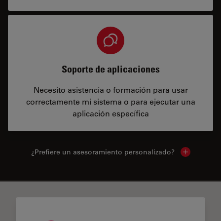
Soporte de aplicaciones
Necesito asistencia o formación para usar
correctamente mi sistema o para ejecutar una
aplicación específica
¿Prefiere un asesoramiento personalizado?
Show local 
✕