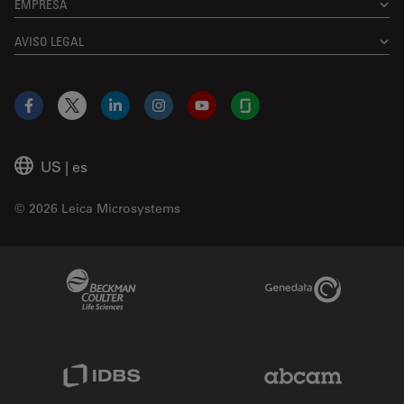
EMPRESA
AVISO LEGAL
Facebook
X
LinkedIn
Instagram
YouTube
Glassdoor
US
|
es
© 2026 Leica Microsystems
Beckman Coulter Link
Genedata Link
IDBS Link
Abcam Limited