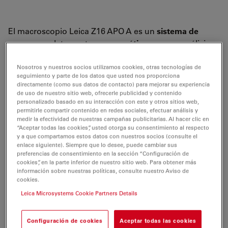
El macroscopio Leica Z16 APO A es un
sistema de
zoom
completamente
apocromático
para un análisis
con alto contraste, alta resolución y gran nivel de
detalle. El
zoom
,
el diafragma del iris
y el
enfoque fino
Nosotros y nuestros socios utilizamos cookies, otras tecnologías de
seguimiento y parte de los datos que usted nos proporciona
están
motorizados
. La
trayectoria de haz único
directamente (como sus datos de contacto) para mejorar su experiencia
proporciona imágenes en 2D y garantiza una
de uso de nuestro sitio web, ofrecerle publicidad y contenido
personalizado basado en su interacción con este y otros sitios web,
obtención de imágenes
sin paralaje
.
permitirle compartir contenido en redes sociales, efectuar análisis y
medir la efectividad de nuestras campañas publicitarias. Al hacer clic en
Junto con las
cámaras Leica DFC
y la
Leica
“Aceptar todas las cookies”, usted otorga su consentimiento al respecto
Applications Suite
, es perfecto para la obtención de
y a que compartamos estos datos con nuestros socios (consulte el
enlace siguiente). Siempre que lo desee, puede cambiar sus
imágenes digitales.
preferencias de consentimiento en la sección “Configuración de
cookies”, en la parte inferior de nuestro sitio web. Para obtener más
El
diseño modular
permite una configuración
información sobre nuestras políticas, consulte nuestro Aviso de
cookies.
optimizada de cada aplicación. La conexión directa de
una cámara digital consigue unos
niveles de brillo
Leica Microsystems Cookie Partners Details
superiores
. Las tareas de inspección visual se realizan
con un tubo binocular de la línea de microscopios
Configuración de cookies
Aceptar todas las cookies