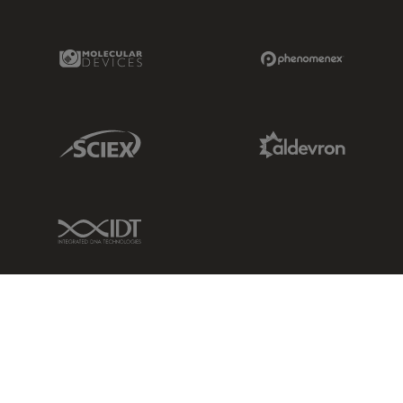
Molecular Devices Link
Phenomenex L
Sciex Link
Aldevron Link
IDT Link