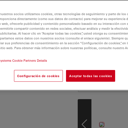
 sus rutinas diarias al
ia M se destina a
al, electrónica y de
nuestros socios utilizamos cookies, otras tecnologías de seguimiento y parte de los
roporciona directamente (como sus datos de contacto) para mejorar su experiencia 
e la vida. Agilice sus
o web, ofrecerle publicidad y contenido personalizado basado en su interacción con e
stes de iluminación
permitirle compartir contenido en redes sociales, efectuar análisis y medir la efectivi
licitarias. Al hacer clic en “Aceptar todas las cookies”, usted otorga su consentimie
. También puede
partamos estos datos con nuestros socios (consulte el enlace siguiente). Siempre qu
iones gracias al diseño
r sus preferencias de consentimiento en la sección “Configuración de cookies”, en la
 incluye el
sitio web. Para obtener más información sobre nuestras políticas, consulte nuestro A
s adecuada para la
systems Cookie Partners Details
 estructuras
Configuración de cookies
Aceptar todas las cookies