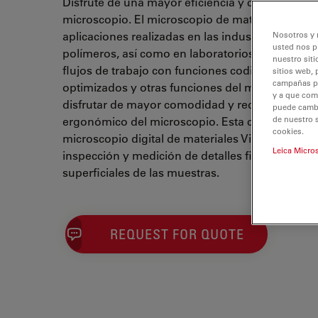
Disfrute de una mayor eficiencia y comodidad en
microscopio. El microscopio de materiales Visor
aplicaciones realizadas en las industrias del met
Nosotros y 
usted nos p
polímeros, así como en laboratorios de ciencias d
nuestro siti
flujos de trabajo con funciones codificadas, aju
sitios web, 
campañas pub
optimizados y otras funciones del microscopio
y a que com
disfrutar de mayor comodidad y reducir las tens
puede cambia
ergonómico del microscopio. Esta configuración
de nuestro 
cookies.
microscopio digital de materiales Visoria M y e
Leica Micro
inspección y medición de detalles finos y de las
superficiales de las muestras.
REQUEST FOR QUOTE