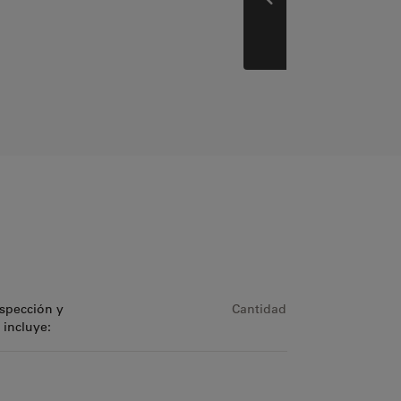
Anterior
nspección y
Cantidad
 incluye: