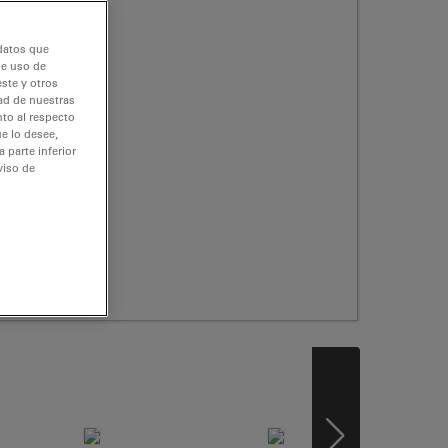
 datos que
de uso de
ste y otros
dad de nuestras
nto al respecto
e lo desee,
 parte inferior
viso de