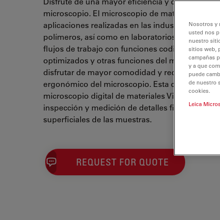
Disfrute de una mayor eficiencia y comodidad en
microscopio. El microscopio de materiales Visor
aplicaciones realizadas en las industrias del met
Nosotros y 
usted nos p
polímeros, así como en laboratorios de ciencias d
nuestro siti
flujos de trabajo con funciones codificadas, aju
sitios web, 
campañas pub
optimizados y otras funciones del microscopio
y a que com
disfrutar de mayor comodidad y reducir las tens
puede cambia
ergonómico del microscopio. Esta configuración
de nuestro 
cookies.
microscopio digital de materiales Visoria M y e
Leica Micro
inspección y medición de detalles finos y de las
superficiales de las muestras.
REQUEST FOR QUOTE