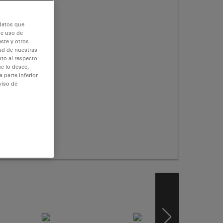
 datos que
de uso de
ste y otros
dad de nuestras
nto al respecto
e lo desee,
 parte inferior
viso de