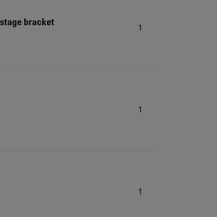
 stage bracket
1
1
1