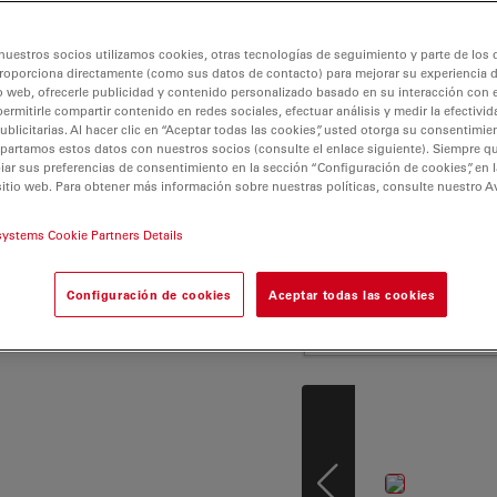
 sus rutinas diarias al
ia M se destina a
al, electrónica y de
nuestros socios utilizamos cookies, otras tecnologías de seguimiento y parte de los
roporciona directamente (como sus datos de contacto) para mejorar su experiencia 
e la vida. Agilice sus
o web, ofrecerle publicidad y contenido personalizado basado en su interacción con e
stes de iluminación
permitirle compartir contenido en redes sociales, efectuar análisis y medir la efectivi
licitarias. Al hacer clic en “Aceptar todas las cookies”, usted otorga su consentimie
. También puede
partamos estos datos con nuestros socios (consulte el enlace siguiente). Siempre qu
iones gracias al diseño
r sus preferencias de consentimiento en la sección “Configuración de cookies”, en la
 incluye el
sitio web. Para obtener más información sobre nuestras políticas, consulte nuestro A
s adecuada para la
systems Cookie Partners Details
 estructuras
Configuración de cookies
Aceptar todas las cookies