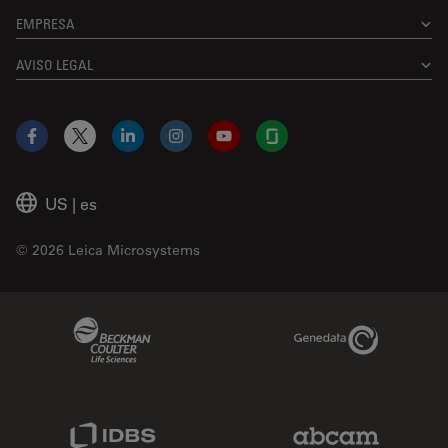
EMPRESA
AVISO LEGAL
Facebook
X
LinkedIn
Instagram
YouTube
Glassdoor
US
|
es
© 2026 Leica Microsystems
Beckman Coulter Link
Genedata Link
IDBS Link
Abcam Limited