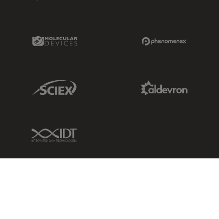
Molecular Devices Link
Phenomenex L
Sciex Link
Aldevron Link
IDT Link