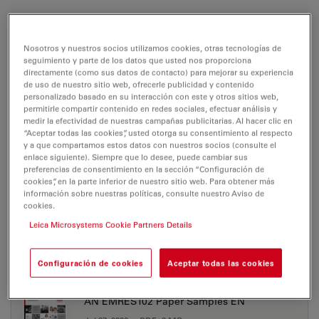
EM RES102
Notas de aplicación
Brochure or flyer
Nosotros y nuestros socios utilizamos cookies, otras tecnologías de
seguimiento y parte de los datos que usted nos proporciona
directamente (como sus datos de contacto) para mejorar su experiencia
de uso de nuestro sitio web, ofrecerle publicidad y contenido
EM RES102
personalizado basado en su interacción con este y otros sitios web,
permitirle compartir contenido en redes sociales, efectuar análisis y
medir la efectividad de nuestras campañas publicitarias. Al hacer clic en
“Aceptar todas las cookies”, usted otorga su consentimiento al respecto
y a que compartamos estos datos con nuestros socios (consulte el
enlace siguiente). Siempre que lo desee, puede cambiar sus
NOTAS DE APLICACIÓN
preferencias de consentimiento en la sección “Configuración de
cookies”, en la parte inferior de nuestro sitio web. Para obtener más
información sobre nuestras políticas, consulte nuestro Aviso de
AN EMRES102 Ion Beam Polishing of sample
cookies.
surfaces EN
Leica Microsystems Cookie Partners Details
Jul 27, 2026
PDF, 3 MB
DOWNLOAD
Configuración de cookies
Aceptar todas las cookies
AN EMRES102 Paper Samples EN